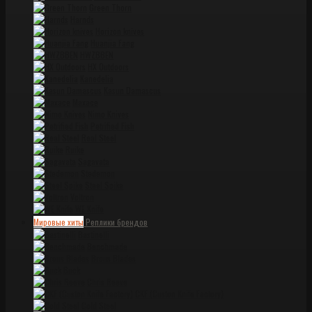
Green Thorn
Harnds
Horizon knives
Huanjia Fang
HWZBBEN
HX Outdoors
Kanedelia
Kasun Damascus
Maxace
Nimo Knives
Petrified Fish
Real Steel
Ruike
Sagavata
Stedemon
Steel Spike
Voltron
WE Knife
Мировые хиты
Реплики брендов
Bastinelli
Benchmade
Brous Blades
Buck
Chris Reeve
CKF (Custon Knife Factory)
Cold Steel