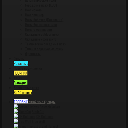
Автоматические ножи
Городские ножи (EDC)
Нож монета
Нож спиннер
Ножи бабочки (Балисонги)
Ножи брелкового типа
Ножи с флиппером
Складные outdoor ножи
Складные ножи танто
Тактические складные ножи
Титан и порошковые стали
Фронталки
Отзывы
Реальные
Новые поступления
НОВИНКИ
Акции
Выгодно!
Бесплатные ножи
За 10 копеек
ТОПОВЫЕ
Китайские бренды
Bestech knives
BladeCut
CH Outdoors
Free Wolf
Grand Harvest