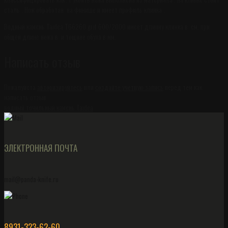
сталь . Нож обработан на финише и имеет профиль клинка .
Водный камень Taidea TG6260 grit 600/2000 имеет длинну клинка в см. при
общей длине ножа в и тощине обуха в мм.
Написать отзыв
Пожалуйста
авторизируйтесь
или
создайте учетную запись
перед тем как
написать отзыв
водный точильный камень Taidea
ЭЛЕКТРОННАЯ ПОЧТА
mail@panda-knife.ru
8931-323-62-60