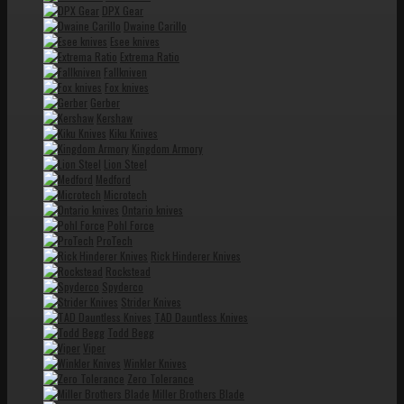
DPX Gear
Dwaine Carillo
Esee knives
Extrema Ratio
Fallkniven
Fox knives
Gerber
Kershaw
Kiku Knives
Kingdom Armory
Lion Steel
Medford
Microtech
Ontario knives
Pohl Force
ProTech
Rick Hinderer Knives
Rockstead
Spyderco
Strider Knives
TAD Dauntless Knives
Todd Begg
Viper
Winkler Knives
Zero Tolerance
Miller Brothers Blade