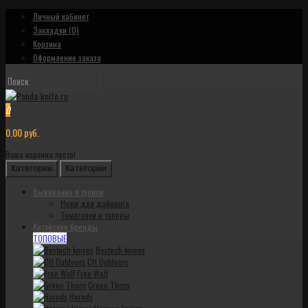
Личный кабинет
Закладки (0)
Корзина
Оформление заказа
0
0.00 руб.
Ваша корзина пуста!
Категории
Категории
Выживание и туризм
Ножи для дайвинга
Томагавки и топоры
Китайские бренды
ТОПОВЫЕ
Bestech knives
CH Outdoors
Free Wolf
Green Thorn
Harnds