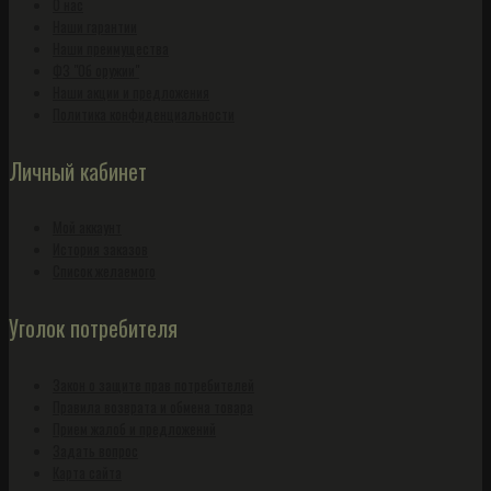
О нас
Наши гарантии
Наши преимущества
ФЗ "Об оружии"
Наши акции и предложения
Политика конфиденциальности
Личный кабинет
Мой аккаунт
История заказов
Список желаемого
Уголок потребителя
Закон о защите прав потребителей
Правила возврата и обмена товара
Прием жалоб и предложений
Задать вопрос
Карта сайта