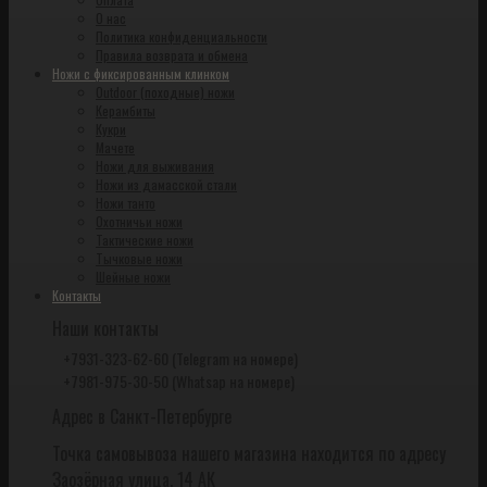
О нас
Политика конфиденциальности
Правила возврата и обмена
Ножи с фиксированным клинком
Outdoor (походные) ножи
Керамбиты
Кукри
Мачете
Ножи для выживания
Ножи из дамасской стали
Ножи танто
Охотничьи ножи
Тактические ножи
Тычковые ножи
Шейные ножи
Контакты
Наши контакты
+7931-323-62-60 (Telegram на номере)
+7981-975-30-50 (Whatsap на номере)
Адрес в Санкт-Петербурге
Точка самовывоза нашего магазина находится по адресу
Заозёрная улица, 14 АК