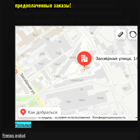
предоплаченные заказы!
Без заказа на сайте и
предварительной оплаты просмотр и забор товара по
данному адресу НЕВОЗМОЖЕН! Подробнее о условиях
тут!
Санкт‑Петербург
Заозёрная улица, 14АК на карте Санкт‑Петербурга, ближайшее метро
Фрунзенская (закрыта) — Яндекс Карты
Реальные
Отзывы
Previous product