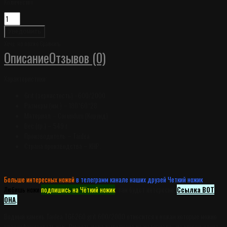
Количество
Уведомить
Хочу, но позже
Сравнить
Описание
Отзывов (0)
Характеристики:
Grit (зернистость) - 600/2000
Размеры (мм.) – 180*60*28
Материал –
Corundum
(Корунд)
Вес (гр.) – 549 г
Производитель –
Taidea
Страна производства – КНР.
Больше интересных ножей
в телеграмм канале наших друзей Четкий ножик
.
Любишь ножи
подпишись на Чёткий ножик
, там будет интересно.
Ссылка ВОТ
ОНА
.
Водный камень Taidea TG6260 grit 600/2000 относится к ножам которые можно
классифицировать как . Рукоять ножа выполнена из материала , на клинке стоит