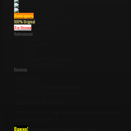
Viper
Winkler Knives
Zero Tolerance
Успей купить
Распродажа
100% Original
Оригинальные ножи
Дух Японии
Катанаками
Информация
Доставка
Наши гарантии
Оплата
О нас
Политика конфиденциальности
Правила возврата и обмена
Контакты
Наши контакты
+7931-323-62-60 (Telegram на номере)
+7981-975-30-50 (Whatsap на номере)
Адрес в Санкт-Петербурге
Точка самовывоза нашего магазина находится по адресу
Заозёрная улица, 14 АК
Важно!
На самовывоз резервируются только