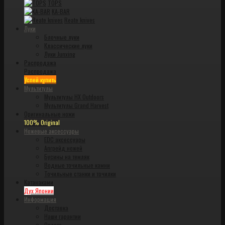
TOPS
KA-BAR
Reate knives
Луки
Блочные луки
Классические луки
Луки Junxing
Распродажа
Распродажа
Успей купить
Мультитулы
Мультитулы HX Outdoors
Мультитулы Grand Harvest
Оригинальные ножи
100% Original
Ножевые аксессуары
EDC аксессуары
Апгрейд ножей
Бусины на темляк
Водные точильные камни
Точильные станки и точилки
Катанаками
Дух Японии
Информация
Доставка
Наши гарантии
Оплата