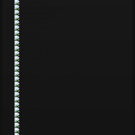
DPX Gear
Dwaine Carillo
Esee knives
Extrema Ratio
Fallkniven
Fox knives
Gerber
KA-BAR
Kershaw
Kiku Knives
Kingdom Armory
Lion Steel
Medford
Microtech
Miller Brothers Blade
Ontario knives
Pohl Force
ProTech
Reate knives
Rick Hinderer Knives
Rockstead
Spyderco
Strider Knives
TAD Dauntless Knives
Todd Begg
TOPS