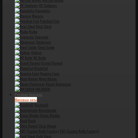
Horizon knives
HX Outdoors
Kanedelia
Maxace
Petrified Fish
Real Steel
Ruike
Sagavata
Stedemon
Steel Spike
Voltron
WE Knife
Grand Harvest
BladeCut
Huanjia Fang
Nimo Knives
Kasun Damascus
HWZBBEN
Реплики брендов
Мировые хиты
Bastinelli
Benchmade
Brous Blades
Buck
Chris Reeve
CKF (Custon Knife Factory)
Cold Steel