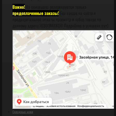
Важно!
На самовывоз резервируются только
предоплаченные заказы!
Без заказа на сайте и
предварительной оплаты просмотр и забор товара по
данному адресу НЕВОЗМОЖЕН! Подробнее о условиях
тут!
Санкт‑Петербург
Заозёрная улица, 14АК на карте Санкт‑Петербурга, ближайшее метро
Фрунзенская (закрыта) — Яндекс Карты
Складные ножи