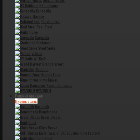
Horizon knives
HX Outdoors
Kanedelia
Maxace
Petrified Fish
Real Steel
Ruike
Sagavata
Stedemon
Steel Spike
Voltron
WE Knife
Grand Harvest
BladeCut
Huanjia Fang
Nimo Knives
Kasun Damascus
HWZBBEN
Реплики брендов
Мировые хиты
Bastinelli
Benchmade
Brous Blades
Buck
Chris Reeve
CKF (Custon Knife Factory)
Cold Steel