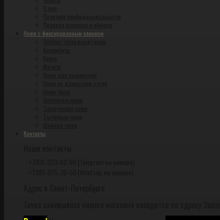
О нас
Политика конфиденциальности
Правила возврата и обмена
Ножи с фиксированным клинком
Outdoor (походные) ножи
Керамбиты
Кукри
Мачете
Ножи для выживания
Ножи из дамасской стали
Ножи танто
Охотничьи ножи
Тактические ножи
Тычковые ножи
Шейные ножи
Контакты
Наши контакты
+7931-323-62-60 (Telegram на номере)
+7981-975-30-50 (Whatsap на номере)
Адрес в Санкт-Петербурге
Точка самовывоза нашего магазина находится по адресу Заозё