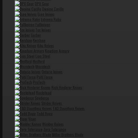
DPX Gear
Dwaine Carillo
Esee knives
Extrema Ratio
Fallkniven
Fox knives
Gerber
Kershaw
Kiku Knives
Kingdom Armory
Lion Steel
Medford
Microtech
Ontario knives
Pohl Force
ProTech
Rick Hinderer Knives
Rockstead
Spyderco
Strider Knives
TAD Dauntless Knives
Todd Begg
Viper
Winkler Knives
Zero Tolerance
Miller Brothers Blade