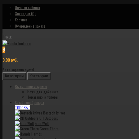
Личный кабинет
Закладки (0)
Корзина
Оформление заказа
0
0.00 руб.
Ваша корзина пуста!
Категории
Категории
Выживание и туризм
Ножи для дайвинга
Томагавки и топоры
Китайские бренды
ТОПОВЫЕ
Bestech knives
CH Outdoors
Free Wolf
Green Thorn
Harnds