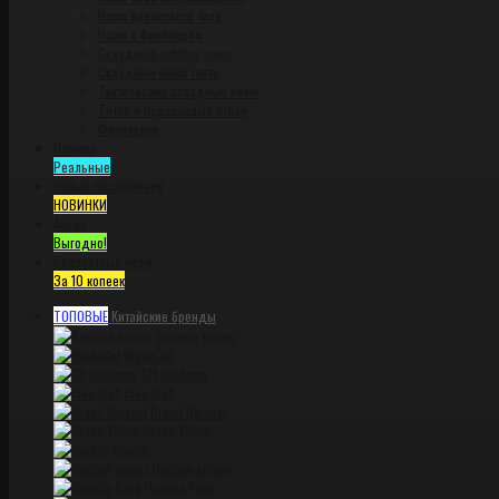
Ножи брелкового типа
Ножи с флиппером
Складные outdoor ножи
Складные ножи танто
Тактические складные ножи
Титан и порошковые стали
Фронталки
Отзывы
Реальные
Новые поступления
НОВИНКИ
Акции
Выгодно!
Бесплатные ножи
За 10 копеек
ТОПОВЫЕ
Китайские бренды
Bestech knives
BladeCut
CH Outdoors
Free Wolf
Grand Harvest
Green Thorn
Harnds
Horizon knives
Huanjia Fang