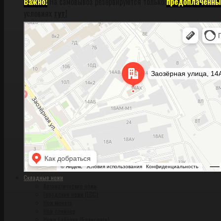
Важно!
На самовывоз резервируются только
предоплаченны
условиях
тут!
Санкт‑Петербург
Заозёрная улица, 14АК на карте Санкт‑Петербурга, ближайшее метро Фрунзен
Складные ножи
Автоматические ножи
Городские ножи (EDC)
Нож монета
Нож спиннер
Ножи бабочки (Балисонги)