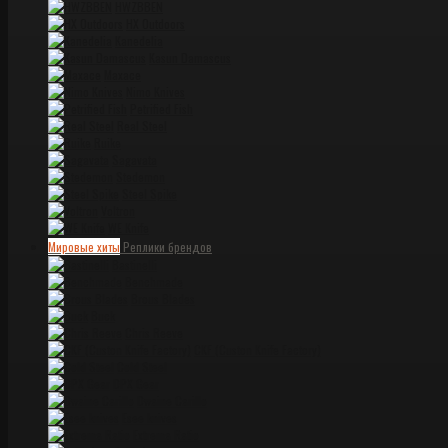
HWZBBEN
HX Outdoors
Kanedelia
Kasun Damascus
Maxace
Nimo Knives
Petrified Fish
Real Steel
Ruike
Sagavata
Stedemon
Steel Spike
Voltron
WE Knife
Мировые хиты
Реплики брендов
Bastinelli
Benchmade
Brous Blades
Buck
Chris Reeve
CKF (Custon Knife Factory)
Cold Steel
DPX Gear
Dwaine Carillo
Esee knives
Extrema Ratio