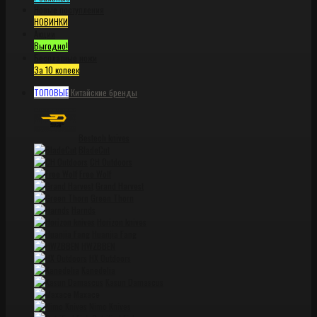
Новые поступления
НОВИНКИ
Акции
Выгодно!
Бесплатные ножи
За 10 копеек
ТОПОВЫЕ
Китайские бренды
Bestech knives
BladeCut
CH Outdoors
Free Wolf
Grand Harvest
Green Thorn
Harnds
Horizon knives
Huanjia Fang
HWZBBEN
HX Outdoors
Kanedelia
Kasun Damascus
Maxace
Nimo Knives