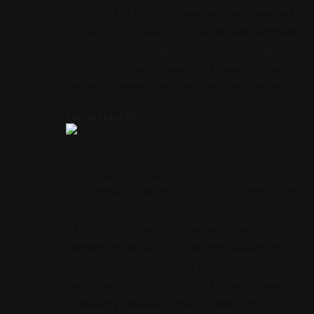
пожалуй весь уход. Ножи из D2 очень популярны у ножеманов, и,
несмотря на то что D2 нельзя назвать бюджетной сталью, ножи
из этого железа стабильно держатся в среднем и ниже среднего
ценовом сегменте, в первую очередь благодаря наличию на
рынке массового проката данной стали. Рекомендуем ножи из D2
для города и уверенного загорода, включая вылазки в тайгу.
Состав стали D2
58-60HRC
58-60HRC
HRC - единица обозначения твёрдости металла произведенная
по методу Стенли Роквелла, где HR (Hardness Rockwel) - метод,
а C - шкала прибора по которой происходит измерение (всего их
11). Суть метода заключается в измерении глубины
проникновения конуса-идентора в материал под давлением. В
качестве иденторов могут использоваться шарики из
высокопрочных материалов (карбид-вольфрамовые) или
алмазные конусы. Чем выше твёрдость металла, тем ниже его
механические свойства, в частности ударная вязкость и
устойчивость к боковым нагрузкам. Если говорить о стали, то за