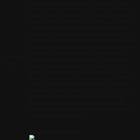
на протяжении всей истории человечества. Клинки Flat Grind
были на катанах японских самураев, скрамасаксах европейцев,
гладиусах ромеев, фальшионах гладиаторов, и арабских саблях
(шамшир, талвар, меч мамлюков) и тд... Производство такого
типа сечения является более дорогостоящим чем, к примеру,
hollow grind. Хотя бы потому что при производстве ножей с Flat
Grind с заготовки снимается до 60% материала, против 10-30%
в случае с клинками Hollow Frind. Из за этой особенности ножи с
профилем Flat Grind стоят как правило дороже, чем ножи с
Сечение клинка
другими типами сечения, но при условии что варианты ножей
(шлиф)
сделаны из одинаковой марки стали. Геометрия Flat Grind
позволяет ножу как резать так и рубить, при этом устойчивость
режущей кромки находится на самом высоком уровне. Flat Grind
один из самых популярных типов сечения клинка, его смело
можно отнести к универсальным. Ножи с Flat Grind используются
повсеместно как на кухне, так и в походах, на охотах и на
городских EDC ножах. Ножи с Flat Grind обладают высокой
степенью поперечной прочности и пользуются популярностью у
самого широка круга потребителей.
Flat grind (Прямые спуски)