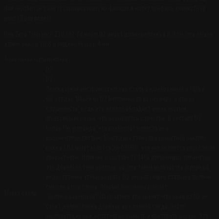
Нож обработан Satin (Сатинирование) на финише и имеет профиль клинка Drop
point (Дроп поинт).
Нож Zero Tolerance ZT0392 Titanium D2 имеет длинну клинка в 8.9 см. при общей
длине ножа в 20.8 и тощине обуха в 4 мм.
Технические характеристики
D2
D2
Легендарная инструментальная сталь разработанная в США в
60-х годах. Ножей из D2 миллионы по всему миру, и это не
случайность, ведь это железо обладает очень крутым
агрессивным резом, что называется с хрустом. В составе D2
более 1% углерода, что позволяет отнести её к
высокоуглеродистым. Благодаря этому при грамотной закалке
ножи из D2 могут калится до 62HRC, что уже является серьёзным
показателем. Наличие в составе 12-14% легирующих элементов
это довольно таки неплохо, но, при таком количестве углерода,
недостаточно чтобы назвать D2 нержавеющей сталью в полном
смысле этого слова. Обычно ножеманы говорят -
Марка стали
"полунержавеющая". На практике это значит, что ножи из D2 не
стоит долгое время держать во влажной среде, после
эксплуатации нож желательно вымыть и протереть насухо. Это,