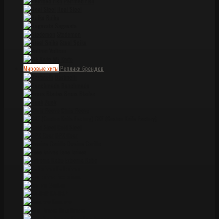
Petrified Fish
Real Steel
Ruike
Sagavata
Stedemon
Steel Spike
Voltron
WE Knife
Мировые хиты
Реплики брендов
Bastinelli
Benchmade
Brous Blades
Buck
Chris Reeve
CKF (Custon Knife Factory)
Cold Steel
DPX Gear
Dwaine Carillo
Esee knives
Extrema Ratio
Fallkniven
Fox knives
Gerber
KA-BAR
Kershaw
Kiku Knives
Kingdom Armory