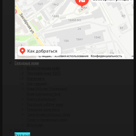
Складные ножи
Автоматические ножи
Городские ножи (EDC)
Нож монета
Нож спиннер
Ножи бабочки (Балисонги)
Ножи брелкового типа
Ножи с флиппером
Складные outdoor ножи
Складные ножи танто
Тактические складные ножи
Титан и порошковые стали
Фронталки
Отзывы
Реальные