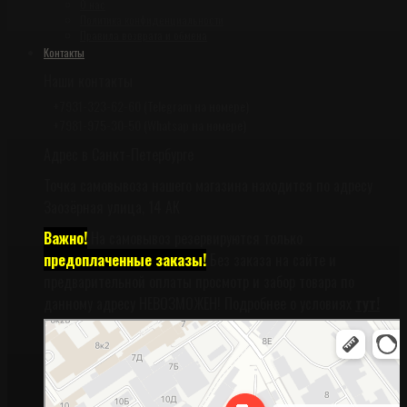
О нас
Политика конфиденциальности
Правила возврата и обмена
Контакты
Наши контакты
+7931-323-62-60 (Telegram на номере)
+7981-975-30-50 (Whatsap на номере)
Адрес в Санкт-Петербурге
Точка самовывоза нашего магазина находится по адресу
Заозёрная улица, 14 АК
Важно!
На самовывоз резервируются только
предоплаченные заказы!
Без заказа на сайте и
предварительной оплаты просмотр и забор товара по
данному адресу НЕВОЗМОЖЕН! Подробнее о условиях
тут!
Санкт‑Петербург
Заозёрная улица, 14АК на карте Санкт‑Петербурга, ближайшее метро
Фрунзенская (закрыта) — Яндекс Карты