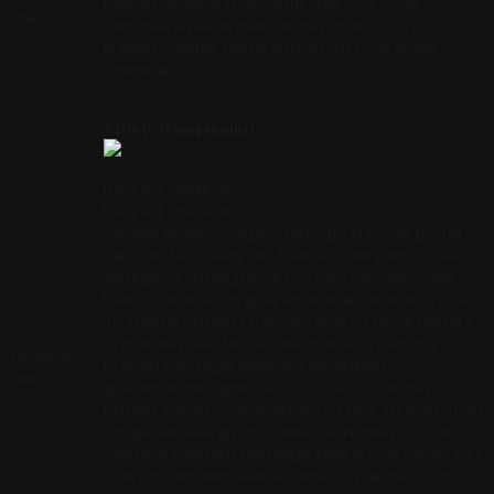
наиболее популярен вертикальный сатин. Satin - очень
клинка
популярная обработка клинка, которая используется как
крупными ножевыми производителями, так и ножеделами
одиночками.
Satin (Сатинирование)
Frame lock (Фрейм лок)
Frame lock (Фрейм лок)
Запорный механизм складного ножа, одна из разновидностей
замка Liner Lock (лайнер лок). Frame lock - тип ножевого замка,
являющегося разновидностью всем известного лайнер лока.
Главное отличие между двумя механизмами заключается в том,
что запорная пластина в Frame lock является частью рукояти, в
то время как у замка Liner lock она спрятана за накладкой.
Тип ножевого
Подобная конструкция фрейм лока обеспечивает
замка
дополнительную надежность за счет того, что запорная
пластина дополнительно обхватывается рукой, что препятствует
складыванию ножа при агрессивном тактическом резе. Frame lock
- довольно популярная конструкция замка, которую используют в
своих изделиях многие ножевые фирмы и дизайнеры. Среди