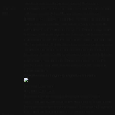
твёрдость в её составе отвечает углерод. Чем выше в
Твердость
процентном соотношении в составе стали углерода (С - Carbon),
(HRC)
тем более высокие цифры HRC при закалке она покажет.
Применительно к ножам это означает, что чем выше твёрдость,
тем дольше нож сохраняет бритвенную остроту и заточку. Но
нужно понимать, что чем выше твёрдость, тем выше содержание
углерода, а чем выше содержание углерода, тем больше клинок
подвержен коррозии. Конечно, существуют супер стали типа ZDP-
189, где углерода 3% и при этом сталь остаётся ударно вязкой и
устойчивой к коррозии, но и цена за такой нож будет весьма не
маленькой. Именно поэтому не существует идеальной твёрдости
и идеального ножа для всего. При выборе ножа важен баланс
между сталью, задачами, которые ножу предстоит решать и
вашим кошельком.
Стационарный твердомер и идентор в работе
Drop point (Дроп поинт)
Drop point (Дроп поинт)
Наиболее часто встречающийся профиль клинка, самый
универсальный, максимально заточенный под рез. С английского
Drop Point можно перевести как «капля». В отличии от Clip point и
Bowie профиль Drop point менее агрессивен и часто