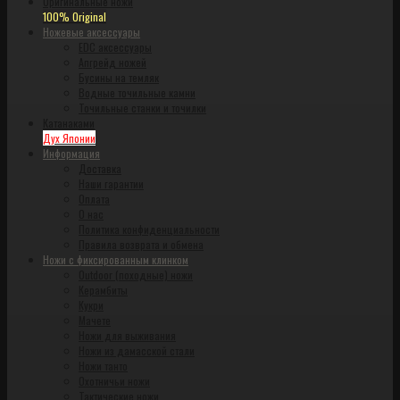
Оригинальные ножи
100% Original
Ножевые аксессуары
EDC аксессуары
Апгрейд ножей
Бусины на темляк
Водные точильные камни
Точильные станки и точилки
Катанаками
Дух Японии
Информация
Доставка
Наши гарантии
Оплата
О нас
Политика конфиденциальности
Правила возврата и обмена
Ножи с фиксированным клинком
Outdoor (походные) ножи
Керамбиты
Кукри
Мачете
Ножи для выживания
Ножи из дамасской стали
Ножи танто
Охотничьи ножи
Тактические ножи