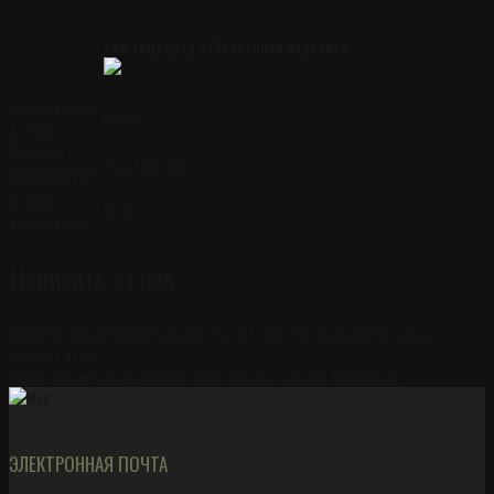
Рик Хиндерер собственной персоной
Дополнительно
Клипса
содержит
Компания
Zero Tolerance
производитель
Страна
Китай
изготовитель
Написать отзыв
Пожалуйста
авторизируйтесь
или
создайте учетную запись
перед тем как
написать отзыв
Купить реплику складного ножа Zero Tolerance ZT0392 Titanium D2
ЭЛЕКТРОННАЯ ПОЧТА