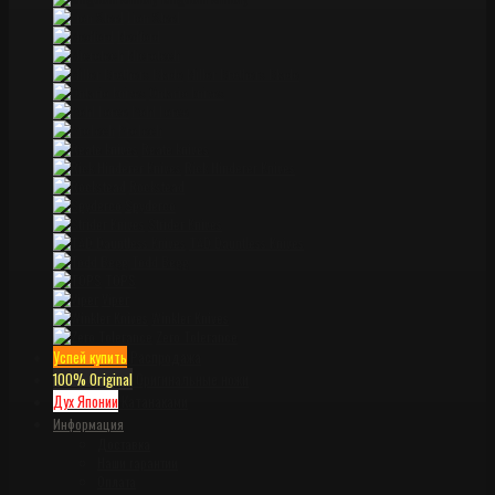
Lion Steel
Medford
Microtech
Miller Brothers Blade
Ontario knives
Pohl Force
ProTech
Reate knives
Rick Hinderer Knives
Rockstead
Spyderco
Strider Knives
TAD Dauntless Knives
Todd Begg
TOPS
Viper
Winkler Knives
Zero Tolerance
Успей купить
Распродажа
100% Original
Оригинальные ножи
Дух Японии
Катанаками
Информация
Доставка
Наши гарантии
Оплата