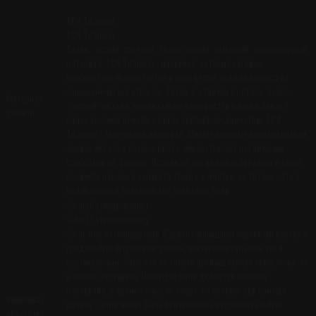
TC4 Titanium
TC4 Titanium
Титан - легкий, прочный, ударостойкий, красивый, технологичный
материал. TC4 Titanium - материал, который сегодня
повсеместно используется в ножеделии, куда он пришел из
аэрокосмической отрасли. Титан, в отличии от стали, более
Материал
"тёплый" металл, моментально нагревается в руке в связи с
рукояти
более высокой нежели у стали теплопроводимостью. TC4
Titanium - творческий материал. Многие ножевые производители
анодируют его в разные цвета, обрабатывают различными
способами на финише. Используется на ножах среднего и выше
среднего ценового сегмента. Ножи с рукоятью из титана - это в
подавляющем большинстве складные ножи.
Satin (Сатинирование)
Satin (Сатинирование)
Satin, или сатинирование. Вариант финишной обработки клинка с
продольным штриховым узором, как горизонтальным так и
вертикальным. Satin это не только промышленная технология, но
и вполне кустарная. Покрытие satin делается многими
мастерами, в прямом смысле слова, на коленке при помощи
Финишная
шкурки. Сатин может быть вертикальны и горизонтальным,
обработка