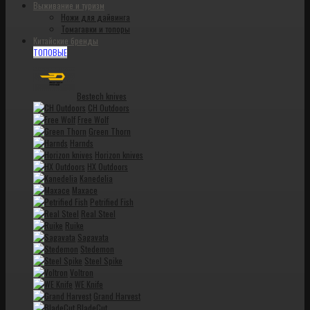
Выживание и туризм
Ножи для дайвинга
Томагавки и топоры
Китайские бренды
ТОПОВЫЕ
Bestech knives
CH Outdoors
Free Wolf
Green Thorn
Harnds
Horizon knives
HX Outdoors
Kanedelia
Maxace
Petrified Fish
Real Steel
Ruike
Sagavata
Stedemon
Steel Spike
Voltron
WE Knife
Grand Harvest
BladeCut