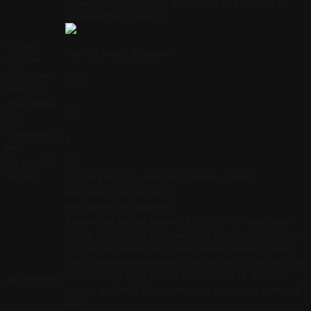
прочих приведем в качестве примера ножи Zero Tolerance и
дизайнера Мика Страйдера.
Система
Flipper (Флиппер), Подшипник
открытия
Общая длина
20.8
ножа (см.)
Длина клинка
8.9
(см.)
Толщина обуха
4
(мм.)
Вес ножа (гр.)
145
Тип ножа
EDC (Every day carry - ножи повседневного ношения)
Rick Hinderer (Рик Хиндерер)
Rick Hinderer (Рик Хиндерер)
Американский ножевой дизайнер и создатель авторских ножей.
Активно сотрудничает с компанией Zero Tolerance. 0392 серия от
Zero Tolerance полностью состоит из ножей Хиндерера. Кроме
этого, Хиндереру принадлежит патент на Lockbar Stabilizer а так
же собственный бренд Hinderer knives. Нож XM-18 - визитная
Дизайнер ножа
карточка дизайнера, весьма популярная у настоящих ценителей
ножей.