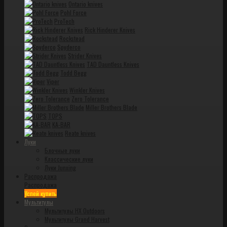
Ontario knives
Pohl Force
ProTech
Rick Hinderer Knives
Rockstead
Spyderco
Strider Knives
TAD Dauntless Knives
Todd Begg
Viper
Winkler Knives
Zero Tolerance
Miller Brothers Blade
TOPS
KA-BAR
Reate knives
Луки
Блочные луки
Классические луки
Луки Junxing
Распродажа
Распродажа
Успей купить
Мультитулы
Мультитулы HX Outdoors
Мультитулы Grand Harvest