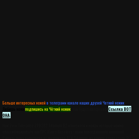
Больше интересных ножей
в телеграмм канале наших друзей Четкий ножик
.
Любишь ножи
подпишись на Чёткий ножик
, там будет интересно.
Ссылка ВОТ
ОНА
.
Нож Zero Tolerance ZT0392 Titanium D2 относится к ножам которые можно
классифицировать как EDC (Every day carry - ножи повседневного ношения).
Рукоять ножа выполнена из материала TC4 Titanium, на клинке стоит сталь D2.