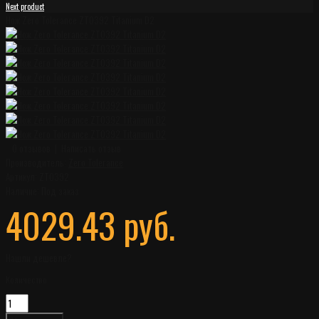
Next product
Нож Zero Tolerance ZT0392 Titanium D2
0 отзывов
|
Написать отзыв
Производитель:
Zero Tolerance
Артикул:
ZT0392
Наличие:
Под заказ
4029.43 руб.
Нашли дешевле?
Количество