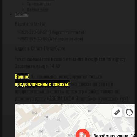
Тычковые ножи
Шейные ножи
Контакты
Наши контакты
+7931-323-62-60 (Telegram на номере)
+7981-975-30-50 (Whatsap на номере)
Адрес в Санкт-Петербурге
Точка самовывоза нашего магазина находится по адресу
Заозёрная улица, 14 АК
Важно!
На самовывоз резервируются только
предоплаченные заказы!
Без заказа на сайте и
предварительной оплаты просмотр и забор товара по
данному адресу НЕВОЗМОЖЕН! Подробнее о условиях
тут!
Санкт‑Петербург
Заозёрная улица, 14АК на карте Санкт‑Петербурга, ближайшее метро
Фрунзенская (закрыта) — Яндекс Карты