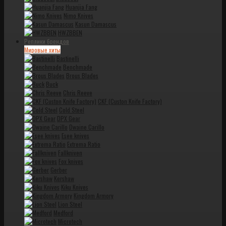
Huanjia Fang
Nimo Knives
Kasun Damascus
HWZBBEN
Реплики брендов
Мировые хиты
Bastinelli
Benchmade
Brous Blades
Buck
Chris Reeve
CKF (Custon Knife Factory)
Cold Steel
DPX Gear
Dwaine Carillo
Esee knives
Extrema Ratio
Fallkniven
Fox knives
Gerber
Kershaw
Kiku Knives
Kingdom Armory
Lion Steel
Medford
Microtech