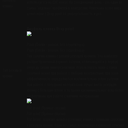
Профиль
используется на EDC ножах. На сегодняшний день - это один из
клинка
самых "ходовых" профилей в ножеделии. Ножеманы всего мира
ценят ножи с Drop point за универсальность и рез.
Профиль клинка Drop point
Plain (Плейн - ровная, без серрейтора)
Plain (Плейн - ровная, без серрейтора)
Тип заточки клинка с ровной режущей кромкой. Это наиболее
распространенный вариант заточки, отличающийся в первую
очередь своим универсализмом. Использовать ножи с такой
Тип режущей
заточкой можно при работе с любыми материалами, при этом
кромки
эффективность определяется исключительно углом заточки.
При работе с твердыми материалами лучше иметь режущую
кромку с большим углом, в то время как минимальные углы более
эффективны при работе с мягкими материалами.
Flat grind (Прямые спуски)
Flat grind (Прямые спуски)
Flat Grind - вариант шлифа (сечения) клинка с прямыми спусками
к режущей кромке. Один из самых популярных вариантов сечения