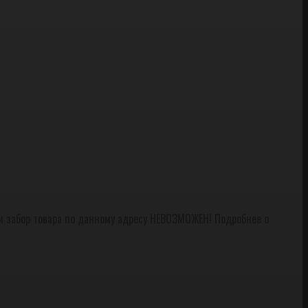
и забор товара по данному адресу НЕВОЗМОЖЕН! Подробнее о