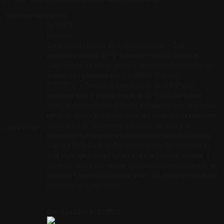
Технические характеристики
8cr14MOV
8cr14MOV
Сталь производимая в Китае компанией Jiangsu China.
Ближайшие аналоги AUS-8. Линейка сталей 8CR довольно
широкая и одна марка от другой отличается только содержанием
легирующего элемента хром (8CR13MOV, 8CR14MOV,
8CR15MOV....). Углерода в данной стали около 0,8% что
позволяет калить данное железо до 58-59HRC без потери
вязкости. Стали линейки 8CR одни из самых сбалансированных
китайских сталей по износостойкости и устойчивости к коррозии,
цене и качеству. Не случайно данные стали уже давно
Марка стали
используют на своих ножах производители с мировым именем,
такие как CRKT, Kershaw, Cold Steel и другие. При этом ножи из
этой стали продолжают оставаться в бюджетном сегменте, а
потому являются доступными для наших потрёпанных кризисами
карманов. Сталей 8CR боятся не стоит, это добротное китайское
железо которое будет резать.
Состав стали 8CR14MOV