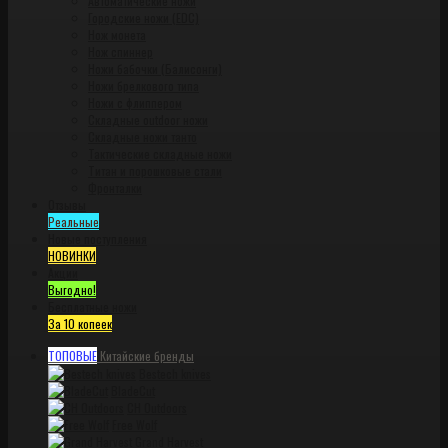
Автоматические ножи
Городские ножи (EDC)
Нож монета
Нож спиннер
Ножи бабочки (Балисонги)
Ножи брелкового типа
Ножи с флиппером
Складные outdoor ножи
Складные ножи танто
Тактические складные ножи
Титан и порошковые стали
Фронталки
Отзывы
Реальные
Новые поступления
НОВИНКИ
Акции
Выгодно!
Бесплатные ножи
За 10 копеек
ТОПОВЫЕ
Китайские бренды
Bestech knives
BladeCut
CH Outdoors
Free Wolf
Grand Harvest