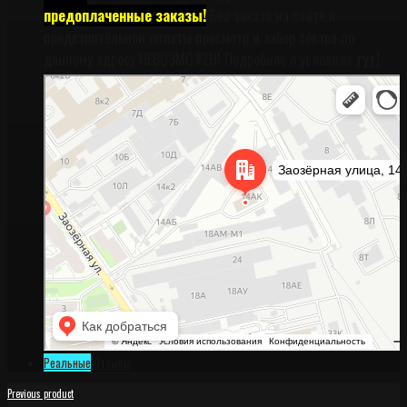
предоплаченные заказы!
Без заказа на сайте и
предварительной оплаты просмотр и забор товара по
данному адресу НЕВОЗМОЖЕН! Подробнее о условиях
тут!
Санкт‑Петербург
Заозёрная улица, 14АК на карте Санкт‑Петербурга, ближайшее метро
Фрунзенская (закрыта) — Яндекс Карты
Реальные
Отзывы
Previous product