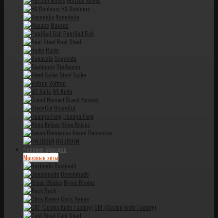
Horizon knives
HX Outdoors
Kanedelia
Maxace
Petrified Fish
Real Steel
Ruike
Sagavata
Stedemon
Steel Spike
Voltron
WE Knife
Grand Harvest
BladeCut
Huanjia Fang
Nimo Knives
Kasun Damascus
HWZBBEN
Реплики брендов
Мировые хиты
Bastinelli
Benchmade
Brous Blades
Buck
Chris Reeve
CKF (Custon Knife Factory)
Cold Steel