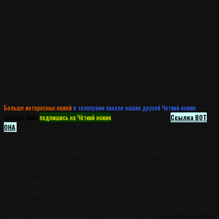
Больше интересных ножей
в телеграмм канале наших друзей Четкий ножик
.
Любишь ножи
подпишись на Чёткий ножик
, там будет интересно.
Ссылка ВОТ
ОНА
.
Нож Winkler Knives Blue Ridge Hunter Tribal Black 8Cr14MoV относится к ножам
которые можно классифицировать как Hunting knives (Охотничьи ножи), Bushcraft
and survival (Ножи для бушкрафта и выживания), Outdoor (походные,
туристические). Рукоять ножа выполнена из материала Дерево, на клинке стоит
сталь 8cr14MOV. Нож обработан Black Oxide (Оксидирование) на финише и имеет
профиль клинка Drop point (Дроп поинт).
Нож Winkler Knives Blue Ridge Hunter Tribal Black 8Cr14MoV имеет длинну клинка
в 9.9 см. при общей длине ножа в 23 и тощине обуха в 5 мм.