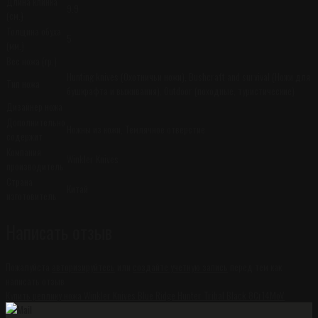
Длина клинка
9.9
(см.)
Толщина обуха
5
(мм.)
Вес ножа (гр.)
Hunting knives (Охотничьи ножи), Bushcraft and survival (Ножи для
Тип ножа
бушкрафта и выживания), Outdoor (походные, туристические)
Дизайнер ножа
Дополнительно
Ножны из кожи, Темлячное отверстие
содержит
Компания
Winkler Knives
производитель
Страна
Китай
изготовитель
Написать отзыв
Пожалуйста
авторизируйтесь
или
создайте учетную запись
перед тем как
написать отзыв
Купить реплику ножа Winkler Knives Blue Ridge Hunter Tribal Black 8Cr14MoV