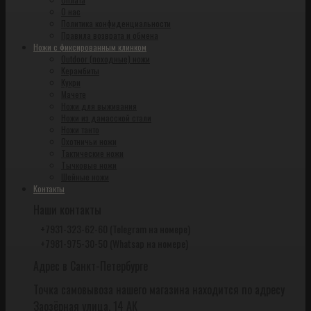
О нас
Политика конфиденциальности
Правила возврата и обмена
Ножи с фиксированным клинком
Outdoor (походные) ножи
Керамбиты
Кукри
Мачете
Ножи для выживания
Ножи из дамасской стали
Ножи танто
Охотничьи ножи
Тактические ножи
Тычковые ножи
Шейные ножи
Контакты
Наши контакты
+7931-323-62-60 (Telegram на номере)
+7981-975-30-50 (Whatsap на номере)
Адрес в Санкт-Петербурге
Точка самовывоза нашего магазина находится по адресу
Заозёрная улица, 14 АК