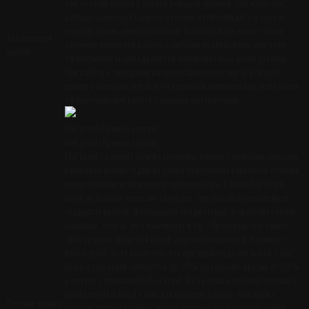
Тип заточки клинка с ровной режущей кромкой. Это наиболее
распространенный вариант заточки, отличающийся в первую
очередь своим универсализмом. Использовать ножи с такой
Тип режущей
заточкой можно при работе с любыми материалами, при этом
кромки
эффективность определяется исключительно углом заточки.
При работе с твердыми материалами лучше иметь режущую
кромку с большим углом, в то время как минимальные углы более
эффективны при работе с мягкими материалами.
Flat grind (Прямые спуски)
Flat grind (Прямые спуски)
Flat Grind - вариант шлифа (сечения) клинка с прямыми спусками
к режущей кромке. Один из самых популярных вариантов сечения
на протяжении всей истории человечества. Клинки Flat Grind
были на катанах японских самураев, скрамасаксах европейцев,
гладиусах ромеев, фальшионах гладиаторов, и арабских саблях
(шамшир, талвар, меч мамлюков) и тд... Производство такого
типа сечения является более дорогостоящим чем, к примеру,
hollow grind. Хотя бы потому что при производстве ножей с Flat
Grind с заготовки снимается до 60% материала, против 10-30%
в случае с клинками Hollow Frind. Из за этой особенности ножи с
профилем Flat Grind стоят как правило дороже, чем ножи с
Сечение клинка
другими типами сечения, но при условии что варианты ножей