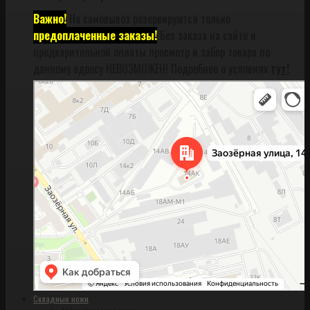
Важно!
На самовывоз резервируются только
предоплаченные заказы!
Без заказа на сайте и
предварительной оплаты просмотр и забор товара по
данному адресу НЕВОЗМОЖЕН! Подробнее о условиях
тут!
Санкт‑Петербург
Заозёрная улица, 14АК на карте Санкт‑Петербурга, ближайшее метро
Фрунзенская (закрыта) — Яндекс Карты
Складные ножи