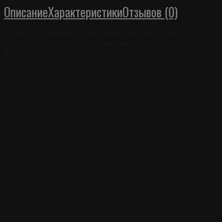
Описание
Характеристики
Отзывов (0)
Оттенок дерева на рукояти и оттенок кожи на ножнах может отличаться от
представленных на фото. Узор на рукояти может незначительно отличаться от
представленного на фото.