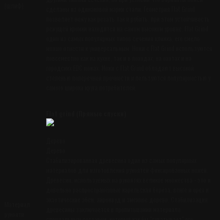
(шлиф)
сделаны из одинаковой марки стали. Геометрия Flat Grind
позволяет ножу как резать так и рубить, при этом устойчивость
режущей кромки находится на самом высоком уровне. Flat Grind
один из самых популярных типов сечения клинка, его смело
можно отнести к универсальным. Ножи с Flat Grind используются
повсеместно как на кухне, так и в походах, на охотах и на
городских EDC ножах. Ножи с Flat Grind обладают высокой
степенью поперечной прочности и пользуются популярностью у
самого широка круга потребителей.
Flat grind (Прямые спуски)
Дерево
Дерево
Стабилизированная древесина один из самых популярных
материалов для изготовления рукоятей фиксированных ножей.
Древесин, используемых на рукоятях великое множества - это и
довольно распространённые карельская берёза, венге и орех и
экзотические эбен, айронвуд и змеиное дерево. Стабилизация
Материал
древесины заключается в пропитывании материала
рукояти
специальным составом, который как бы "схватывает" его