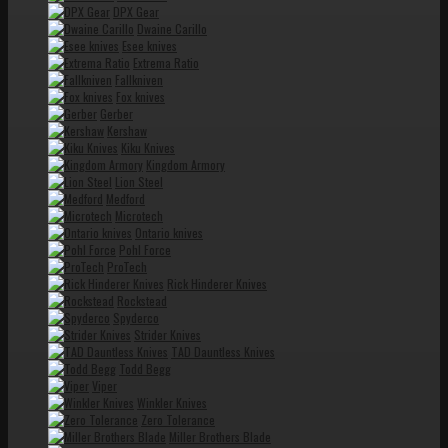
DPX Gear
Dwaine Carillo
Esee knives
Extrema Ratio
Fallkniven
Fox knives
Gerber
Kershaw
Kiku Knives
Kingdom Armory
Lion Steel
Medford
Microtech
Ontario knives
Pohl Force
ProTech
Rick Hinderer Knives
Rockstead
Spyderco
Strider Knives
TAD Dauntless Knives
Todd Begg
Viper
Winkler Knives
Zero Tolerance
Miller Brothers Blade