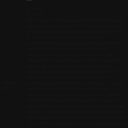
58-60HRC
58-60HRC
HRC - единица обозначения твёрдости металла произведенная
по методу Стенли Роквелла, где HR (Hardness Rockwel) - метод,
а C - шкала прибора по которой происходит измерение (всего их
11). Суть метода заключается в измерении глубины
проникновения конуса-идентора в материал под давлением. В
качестве иденторов могут использоваться шарики из
высокопрочных материалов (карбид-вольфрамовые) или
алмазные конусы. Чем выше твёрдость металла, тем ниже его
механические свойства, в частности ударная вязкость и
устойчивость к боковым нагрузкам. Если говорить о стали, то за
твёрдость в её составе отвечает углерод. Чем выше в
Твердость
процентном соотношении в составе стали углерода (С - Carbon),
(HRC)
тем более высокие цифры HRC при закалке она покажет.
Применительно к ножам это означает, что чем выше твёрдость,
тем дольше нож сохраняет бритвенную остроту и заточку. Но
нужно понимать, что чем выше твёрдость, тем выше содержание
углерода, а чем выше содержание углерода, тем больше клинок
подвержен коррозии. Конечно, существуют супер стали типа ZDP-
189, где углерода 3% и при этом сталь остаётся ударно вязкой и