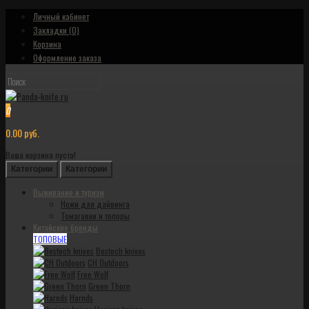
Личный кабинет
Закладки (0)
Корзина
Оформление заказа
0
0.00 руб.
Ваша корзина пуста!
Категории
Категории
Выживание и туризм
Ножи для дайвинга
Томагавки и топоры
Китайские бренды
ТОПОВЫЕ
Bestech knives
CH Outdoors
Free Wolf
Green Thorn
Harnds