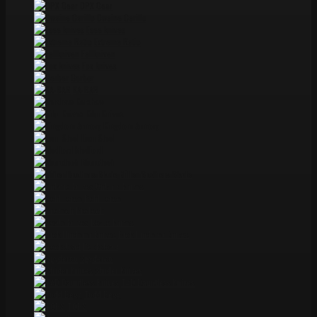
DPX Gear
Dwaine Carillo
Esee knives
Extrema Ratio
Fallkniven
Fox knives
Gerber
KA-BAR
Kershaw
Kiku Knives
Kingdom Armory
Lion Steel
Medford
Microtech
Miller Brothers Blade
Ontario knives
Pohl Force
ProTech
Reate knives
Rick Hinderer Knives
Rockstead
Spyderco
Strider Knives
TAD Dauntless Knives
Todd Begg
TOPS