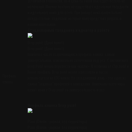
устойчивой к коррозии, но и цена за такой нож будет весьма не
маленькой. Именно поэтому не существует идеальной твёрдости
и идеального ножа для всего. При выборе ножа важен баланс
между сталью, задачами, которые ножу предстоит решать и
вашим кошельком.
Стационарный твердомер и идентор в работе
Drop point (Дроп поинт)
Drop point (Дроп поинт)
Наиболее часто встречающийся профиль клинка, самый
универсальный, максимально заточенный под рез. С английского
Drop Point можно перевести как «капля». В отличии от Clip point и
Bowie профиль Drop point менее агрессивен и часто
Профиль
используется на EDC ножах. На сегодняшний день - это один из
клинка
самых "ходовых" профилей в ножеделии. Ножеманы всего мира
ценят ножи с Drop point за универсальность и рез.
Профиль клинка Drop point
Plain (Плейн - ровная, без серрейтора)
Plain (Плейн - ровная, без серрейтора)