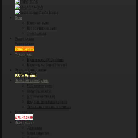
TOPS
KA-BAR
Reate knives
Луки
Блочные луки
Классические луки
Луки Junxing
Распродажа
Распродажа
Успей купить
Мультитулы
Мультитулы HX Outdoors
Мультитулы Grand Harvest
Оригинальные ножи
100% Original
Ножевые аксессуары
EDC аксессуары
Апгрейд ножей
Бусины на темляк
Водные точильные камни
Точильные станки и точилки
Катанаками
Дух Японии
Информация
Доставка
Наши гарантии
Оплата