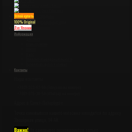
Viper
Winkler Knives
Zero Tolerance
Успей купить
Распродажа
100% Original
Оригинальные ножи
Дух Японии
Катанаками
Информация
Доставка
Наши гарантии
Оплата
О нас
Политика конфиденциальности
Правила возврата и обмена
Контакты
Наши контакты
+7931-323-62-60 (Telegram на номере)
+7981-975-30-50 (Whatsap на номере)
Адрес в Санкт-Петербурге
Точка самовывоза нашего магазина находится по адресу
Заозёрная улица, 14 АК
Важно!
На самовывоз резервируются только