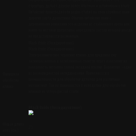
структуру, делает дерево более плотным и устойчивым к влаге.
Китайские производители редко ставят на свои серийные ножи
дорогие сорта древесины. Обычно китайские ножи с
деревянными рукоятями это изделия из стабиленого ореха или
какой-то местной древесины, определить состав которой иногда
не представляется возможным.
Black Oxide (Оксидирование)
Black Oxide (Оксидирование)
Электрохимическое чернение клинка для придания ему
антикорозионных и антибликовых свойств через нанесение на
поверхность металла тонкой оксидной плёнки. Воронение - одна
из разновидностей оксидирования. Применяется в
Финишная
промышленности для обработки деталей для различных
обработка
механизмов. Так же применяется в ножеделии для обработки
клинка
клинков из углеродистой стали.
Black Oxide (Оксидирование)
Общая длина
23
ножа (см.)