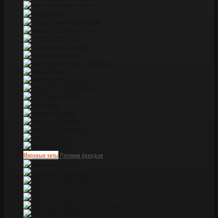
Green Thorn
Harnds
Horizon knives
Huanjia Fang
HWZBBEN
HX Outdoors
Kanedelia
Kasun Damascus
Maxace
Nimo Knives
Petrified Fish
Real Steel
Ruike
Sagavata
Stedemon
Steel Spike
Voltron
WE Knife
Мировые хиты
Реплики брендов
Bastinelli
Benchmade
Brous Blades
Buck
Chris Reeve
CKF (Custon Knife Factory)
Cold Steel