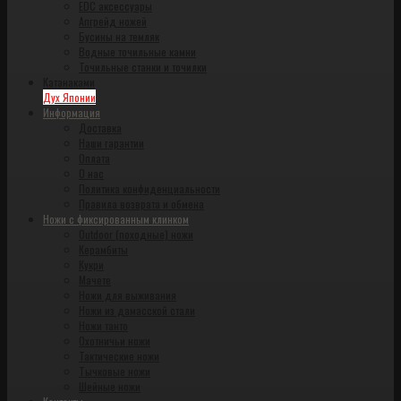
EDC аксессуары
Апгрейд ножей
Бусины на темляк
Водные точильные камни
Точильные станки и точилки
Катанаками
Дух Японии
Информация
Доставка
Наши гарантии
Оплата
О нас
Политика конфиденциальности
Правила возврата и обмена
Ножи с фиксированным клинком
Outdoor (походные) ножи
Керамбиты
Кукри
Мачете
Ножи для выживания
Ножи из дамасской стали
Ножи танто
Охотничьи ножи
Тактические ножи
Тычковые ножи
Шейные ножи