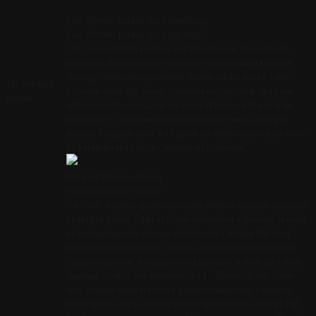
Plain (Плейн - ровная, без серрейтора)
Plain (Плейн - ровная, без серрейтора)
Тип заточки клинка с ровной режущей кромкой. Это наиболее
распространенный вариант заточки, отличающийся в первую
очередь своим универсализмом. Использовать ножи с такой
Тип режущей
заточкой можно при работе с любыми материалами, при этом
кромки
эффективность определяется исключительно углом заточки.
При работе с твердыми материалами лучше иметь режущую
кромку с большим углом, в то время как минимальные углы более
эффективны при работе с мягкими материалами.
Flat grind (Прямые спуски)
Flat grind (Прямые спуски)
Flat Grind - вариант шлифа (сечения) клинка с прямыми спусками
к режущей кромке. Один из самых популярных вариантов сечения
на протяжении всей истории человечества. Клинки Flat Grind
были на катанах японских самураев, скрамасаксах европейцев,
гладиусах ромеев, фальшионах гладиаторов, и арабских саблях
(шамшир, талвар, меч мамлюков) и тд... Производство такого
типа сечения является более дорогостоящим чем, к примеру,
hollow grind. Хотя бы потому что при производстве ножей с Flat