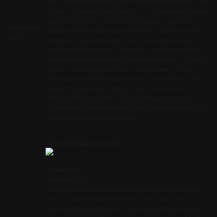
Grind с заготовки снимается до 60% материала, против 10-30%
в случае с клинками Hollow Frind. Из за этой особенности ножи с
профилем Flat Grind стоят как правило дороже, чем ножи с
Сечение клинка
другими типами сечения, но при условии что варианты ножей
(шлиф)
сделаны из одинаковой марки стали. Геометрия Flat Grind
позволяет ножу как резать так и рубить, при этом устойчивость
режущей кромки находится на самом высоком уровне. Flat Grind
один из самых популярных типов сечения клинка, его смело
можно отнести к универсальным. Ножи с Flat Grind используются
повсеместно как на кухне, так и в походах, на охотах и на
городских EDC ножах. Ножи с Flat Grind обладают высокой
степенью поперечной прочности и пользуются популярностью у
самого широка круга потребителей.
Flat grind (Прямые спуски)
Алюминий 6061-T6
Алюминий 6061-T6
Сплав из алюминия, применяемый в авиации, который также
пользуется большой популярностью в качестве сырья для
рукояток карманных ножей. Ему свойственна отличная прочность