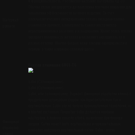
и функциональность. Российское название материала АД-33.
Обычно сплав анодируется до появления плотного покрытия для
повышения эффективности готового изделия. За счёт
электролитического оксидирования сплава оксидная плёнка
Материал
становится прочнее, а поверхность самого инструмента
рукояти
невосприимчивой к ржавчине и изнашиванию. Кроме этого, плёнка
украшает поверхность металла и позволяет окрашивать её в
разные оттенки. Обычно боевые ножи-тактики окрашиваются в
чёрный, а также оливково-зелёный цвета.
Состав алюминия 6061-T6
Satin (Сатинирование)
Satin (Сатинирование)
Satin, или сатинирование. Вариант финишной обработки клинка с
продольным штриховым узором, как горизонтальным так и
вертикальным. Satin это не только промышленная технология, но
и вполне кустарная. Покрытие satin делается многими
мастерами, в прямом смысле слова, на коленке при помощи
Финишная
шкурки. Сатин может быть вертикальны и горизонтальным,
обработка
наиболее популярен вертикальный сатин. Satin - очень
клинка