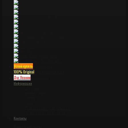
Pohl Force
ProTech
Reate knives
Rick Hinderer Knives
Rockstead
Spyderco
Strider Knives
TAD Dauntless Knives
Todd Begg
TOPS
Viper
Winkler Knives
Zero Tolerance
Успей купить
Распродажа
100% Original
Оригинальные ножи
Дух Японии
Катанаками
Информация
Доставка
Наши гарантии
Оплата
О нас
Политика конфиденциальности
Правила возврата и обмена
Контакты
Наши контакты