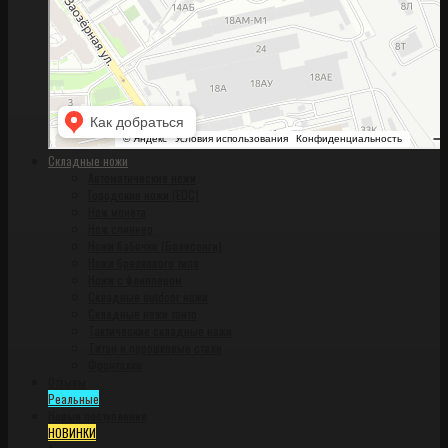
Складные ножи
Автоматические ножи
Городские ножи (EDC)
Нож монета
Нож спиннер
Ножи бабочки (Балисонги)
Ножи брелкового типа
Ножи с флиппером
Складные outdoor ножи
Складные ножи танто
Тактические складные ножи
Титан и порошковые стали
Фронталки
Отзывы
Реальные
Новые поступления
НОВИНКИ