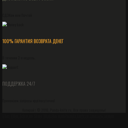
СДЭКом или Почтой
100% ГАРАНТИЯ ВОЗВРАТА ДЕНЕГ
В течении 2-х недель.
ПОДДЕРЖКА 24/7
Принимаем запросы круглосуточно!
Копирайт © 2016, Panda-knife.ru, Все права защищены!
Viber
Viber
Telegram
Skype
WhatsApp
mail@panda-knife.ru
Заказать звонок