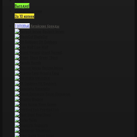
Акции
Выгодно!
Бесплатные ножи
За 10 копеек
ТОПОВЫЕ
Китайские бренды
Bestech knives
BladeCut
CH Outdoors
Free Wolf
Grand Harvest
Green Thorn
Harnds
Horizon knives
Huanjia Fang
HWZBBEN
HX Outdoors
Kanedelia
Kasun Damascus
Maxace
Nimo Knives
Petrified Fish
Real Steel
Ruike
Sagavata
Stedemon
Steel Spike