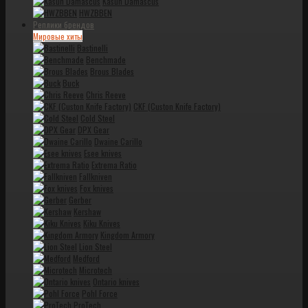
Kasun Damascus
HWZBBEN
Реплики брендов
Мировые хиты
Bastinelli
Benchmade
Brous Blades
Buck
Chris Reeve
CKF (Custon Knife Factory)
Cold Steel
DPX Gear
Dwaine Carillo
Esee knives
Extrema Ratio
Fallkniven
Fox knives
Gerber
Kershaw
Kiku Knives
Kingdom Armory
Lion Steel
Medford
Microtech
Ontario knives
Pohl Force
ProTech