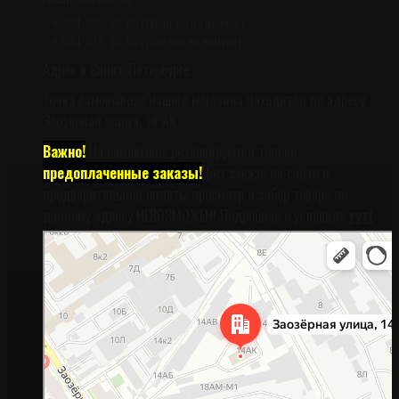
+7931-323-62-60 (Telegram на номере)
+7981-975-30-50 (Whatsap на номере)
Адрес в Санкт-Петербурге
Точка самовывоза нашего магазина находится по адресу
Заозёрная улица, 14 АК
Важно!
На самовывоз резервируются только
предоплаченные заказы!
Без заказа на сайте и
предварительной оплаты просмотр и забор товара по
данному адресу НЕВОЗМОЖЕН! Подробнее о условиях
тут!
Санкт‑Петербург
Заозёрная улица, 14АК на карте Санкт‑Петербурга, ближайшее метро
Фрунзенская (закрыта) — Яндекс Карты