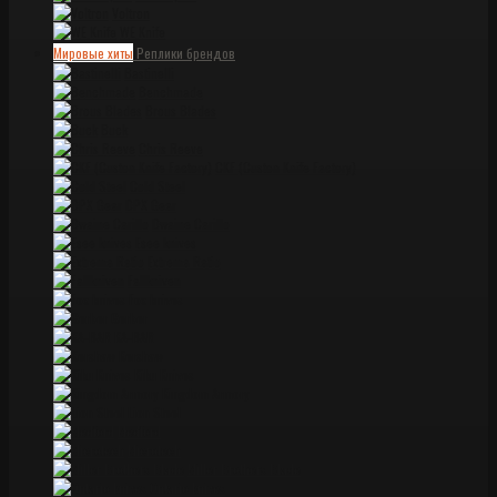
Voltron
WE Knife
Мировые хиты
Реплики брендов
Bastinelli
Benchmade
Brous Blades
Buck
Chris Reeve
CKF (Custon Knife Factory)
Cold Steel
DPX Gear
Dwaine Carillo
Esee knives
Extrema Ratio
Fallkniven
Fox knives
Gerber
KA-BAR
Kershaw
Kiku Knives
Kingdom Armory
Lion Steel
Medford
Microtech
Miller Brothers Blade
Ontario knives