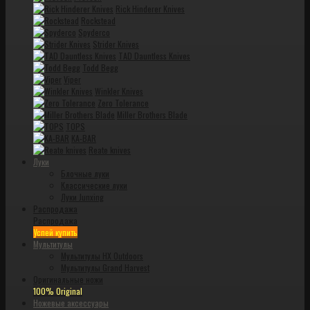
Rick Hinderer Knives
Rockstead
Spyderco
Strider Knives
TAD Dauntless Knives
Todd Begg
Viper
Winkler Knives
Zero Tolerance
Miller Brothers Blade
TOPS
KA-BAR
Reate knives
Луки
Блочные луки
Классические луки
Луки Junxing
Распродажа
Распродажа
Успей купить
Мультитулы
Мультитулы HX Outdoors
Мультитулы Grand Harvest
Оригинальные ножи
100% Original
Ножевые аксессуары