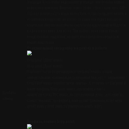
углерода, а чем выше содержание углерода, тем больше клинок
подвержен коррозии. Конечно, существуют супер стали типа ZDP-
189, где углерода 3% и при этом сталь остаётся ударно вязкой и
устойчивой к коррозии, но и цена за такой нож будет весьма не
маленькой. Именно поэтому не существует идеальной твёрдости
и идеального ножа для всего. При выборе ножа важен баланс
между сталью, задачами, которые ножу предстоит решать и
вашим кошельком.
Стационарный твердомер и идентор в работе
Drop point (Дроп поинт)
Drop point (Дроп поинт)
Наиболее часто встречающийся профиль клинка, самый
универсальный, максимально заточенный под рез. С английского
Drop Point можно перевести как «капля». В отличии от Clip point и
Bowie профиль Drop point менее агрессивен и часто
Профиль
используется на EDC ножах. На сегодняшний день - это один из
клинка
самых "ходовых" профилей в ножеделии. Ножеманы всего мира
ценят ножи с Drop point за универсальность и рез.
Профиль клинка Drop point