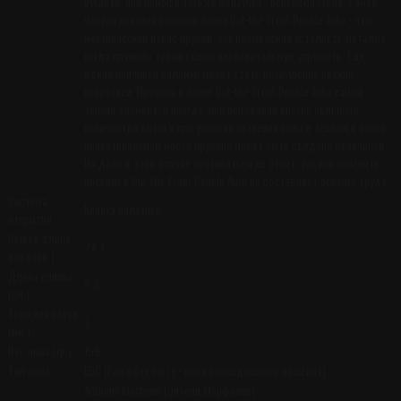
рукояти, при помощи того же ползунка - переключателя. Самая
частая причина поломки замка Out-the-Front Double Auto - это
механический износ пружин, так называемая усталость металла,
когда пружины теряют свою первоначальную упругость. Еще
одной причиной поломки может стать разрушение пружин
коррозией. Пружина в замке Out-the-Front Double Auto самый
тонкий элемент, и иногда, при попадании внутрь большого
количества влаги и при условии хранения ножа в теплом и плохо
проветриваемом месте пружина может быть съедена ржавчиной.
Но даже в этом случае отчаиваться не стоит, так как заменить
пружину в Out-the-Front Double Auto не составляет особого труда.
Система
Кнопка ползунок
открытия
Общая длина
24.4
ножа (см.)
Длина клинка
8.9
(см.)
Толщина обуха
3
(мм.)
Вес ножа (гр.)
159
Тип ножа
EDC (Every day carry - ножи повседневного ношения)
Anthony Marfione (Энтони Марфионе)