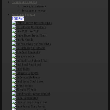
Выживание и туризм
Ножи для дайвинга
Томагавки и топоры
Китайские бренды
ТОПОВЫЕ
Bestech knives
CH Outdoors
Free Wolf
Green Thorn
Harnds
Horizon knives
HX Outdoors
Kanedelia
Maxace
Petrified Fish
Real Steel
Ruike
Sagavata
Stedemon
Steel Spike
Voltron
WE Knife
Grand Harvest
BladeCut
Huanjia Fang
Nimo Knives