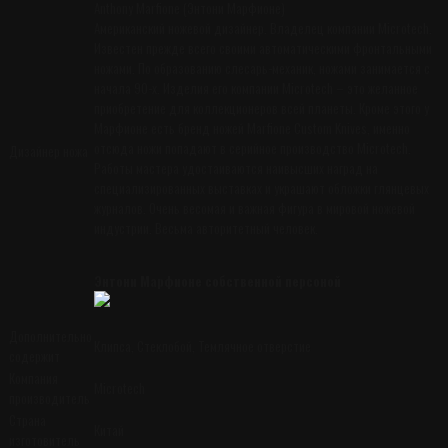
Anthony Marfione (Энтони Марфионе)
Американский ножевой дизайнер. Владелец компании Microtech.
Известен прежде всего своими автоматическими фронтальными
ножами. По образованию слесарь-механик, ножами занимается с
начала 90-х. Изделия его компании Microtech – это желанное
приобретение для коллекционеров всей планеты. Кроме этого у
Марфионе есть бренд ножей Marfione Custom Knives, именно
отсюда ножи попадают в серийное производство Microtech.
Дизайнер ножа
Работы мастера удостаиваются наивысших наград на
специализированных выставках и украшают обложки глянцевых
журналов. Очень весомая и важная фигура в мировой ножевой
индустрии. Весьма авторитетный человек.
Энтони Марфионе собственной персоной
Дополнительно
Клипса, Стеклобой, Темлячное отверстие
содержит
Компания
Microtech
производитель
Страна
Китай
изготовитель