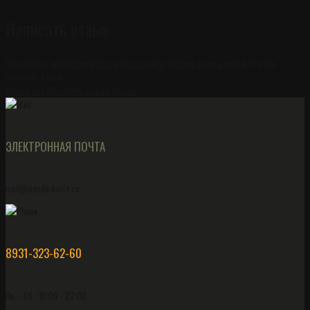
Написать отзыв
Пожалуйста
авторизируйтесь
или
создайте учетную запись
перед тем как
написать отзыв
Купить нож Microtech Scarab Classic
ЭЛЕКТРОННАЯ ПОЧТА
mail@panda-knife.ru
8931-323-62-60
Пн. - Сб.: 10:00 - 22:00