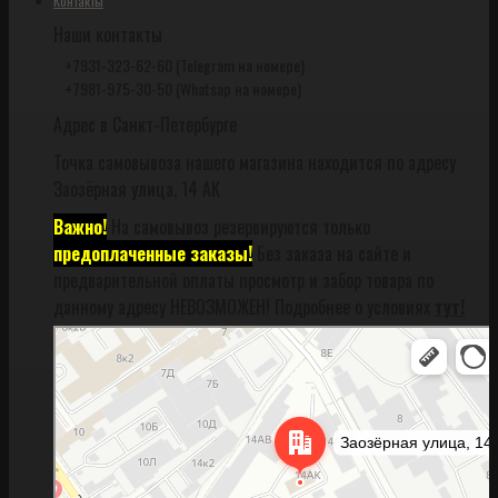
Контакты
Наши контакты
+7931-323-62-60 (Telegram на номере)
+7981-975-30-50 (Whatsap на номере)
Адрес в Санкт-Петербурге
Точка самовывоза нашего магазина находится по адресу
Заозёрная улица, 14 АК
Важно!
На самовывоз резервируются только
предоплаченные заказы!
Без заказа на сайте и
предварительной оплаты просмотр и забор товара по
данному адресу НЕВОЗМОЖЕН! Подробнее о условиях
тут!
Санкт‑Петербург
Заозёрная улица, 14АК на карте Санкт‑Петербурга, ближайшее метро
Фрунзенская (закрыта) — Яндекс Карты