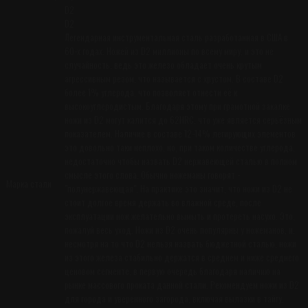
D2
D2
Легендарная инструментальная сталь разработанная в США в
60-х годах. Ножей из D2 миллионы по всему миру, и это не
случайность, ведь это железо обладает очень крутым
агрессивным резом, что называется с хрустом. В составе D2
более 1% углерода, что позволяет отнести её к
высокоуглеродистым. Благодаря этому при грамотной закалке
ножи из D2 могут калится до 62HRC, что уже является серьёзным
показателем. Наличие в составе 12-14% легирующих элементов
это довольно таки неплохо, но, при таком количестве углерода,
недостаточно чтобы назвать D2 нержавеющей сталью в полном
смысле этого слова. Обычно ножеманы говорят -
Марка стали
"полунержавеющая". На практике это значит, что ножи из D2 не
стоит долгое время держать во влажной среде, после
эксплуатации нож желательно вымыть и протереть насухо. Это,
пожалуй весь уход. Ножи из D2 очень популярны у ножеманов, и,
несмотря на то что D2 нельзя назвать бюджетной сталью, ножи
из этого железа стабильно держатся в среднем и ниже среднего
ценовом сегменте, в первую очередь благодаря наличию на
рынке массового проката данной стали. Рекомендуем ножи из D2
для города и уверенного загорода, включая вылазки в тайгу.