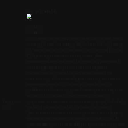
Состав стали D2
58-60HRC
58-60HRC
HRC - единица обозначения твёрдости металла произведенная
по методу Стенли Роквелла, где HR (Hardness Rockwel) - метод,
а C - шкала прибора по которой происходит измерение (всего их
11). Суть метода заключается в измерении глубины
проникновения конуса-идентора в материал под давлением. В
качестве иденторов могут использоваться шарики из
высокопрочных материалов (карбид-вольфрамовые) или
алмазные конусы. Чем выше твёрдость металла, тем ниже его
механические свойства, в частности ударная вязкость и
устойчивость к боковым нагрузкам. Если говорить о стали, то за
твёрдость в её составе отвечает углерод. Чем выше в
Твердость
процентном соотношении в составе стали углерода (С - Carbon),
(HRC)
тем более высокие цифры HRC при закалке она покажет.
Применительно к ножам это означает, что чем выше твёрдость,
тем дольше нож сохраняет бритвенную остроту и заточку. Но
нужно понимать, что чем выше твёрдость, тем выше содержание