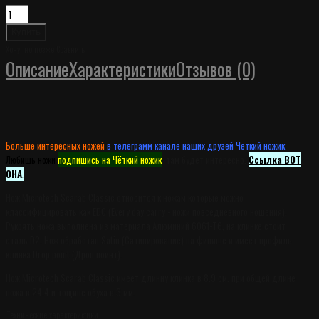
Хочу, но позже
Сравнить
Описание
Характеристики
Отзывов (0)
Больше интересных ножей
в телеграмм канале наших друзей Четкий ножик
.
Любишь ножи
подпишись на Чёткий ножик
, там будет интересно.
Ссылка ВОТ
ОНА
.
Нож Microtech Scarab Classic относится к ножам которые можно
классифицировать как EDC (Every day carry - ножи повседневного ношения).
Рукоять ножа выполнена из материала Алюминий 6061-T6, на клинке стоит
сталь D2. Нож обработан Satin (Сатинирование) на финише и имеет профиль
клинка Drop point (Дроп поинт).
Нож Microtech Scarab Classic имеет длинну клинка в 8.9 см. при общей длине
ножа в 24.4 и тощине обуха в 3 мм.
Технические характеристики