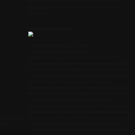
популярная обработка клинка, которая используется как
крупными ножевыми производителями, так и ножеделами
одиночками.
Satin (Сатинирование)
Out the front double auto (Аут зе фронт)
Out the front double auto (Аут зе фронт)
Запорный механизм двойного действия, применяется на
автоматических ножах с фронтальным выбросом клинка. Out-the-
Front Double Auto самый популярный ножевой замок, который
используется на выкидных ножах фронтального типа сегодня.
Out-the-Front Double Auto оборудованы такие модели
автоматических ножей как Microtech Ultratech, Microtech Scarab,
Microtech Combat Troodon, Benchmade Infidel. Выброс клинка в
ноже с замком Front Double Auto происходит благодаря
встроенной в рукоять системе пружин и металлических шасси,
которая приводится в действие ползунком выведенным на торец
Тип ножевого
рукояти (как у фронталок от Энтони Марфионе), либо на верхнюю
замка
ее часть (как на автоматах от Benchmade). Данная система
отвечает не только за выброс, но и за втягивание клинка внутрь