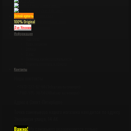
Viper
Winkler Knives
Zero Tolerance
Успей купить
Распродажа
100% Original
Оригинальные ножи
Дух Японии
Катанаками
Информация
Доставка
Наши гарантии
Оплата
О нас
Политика конфиденциальности
Правила возврата и обмена
Контакты
Наши контакты
+7931-323-62-60 (Telegram на номере)
+7981-975-30-50 (Whatsap на номере)
Адрес в Санкт-Петербурге
Точка самовывоза нашего магазина находится по адресу
Заозёрная улица, 14 АК
Важно!
На самовывоз резервируются только