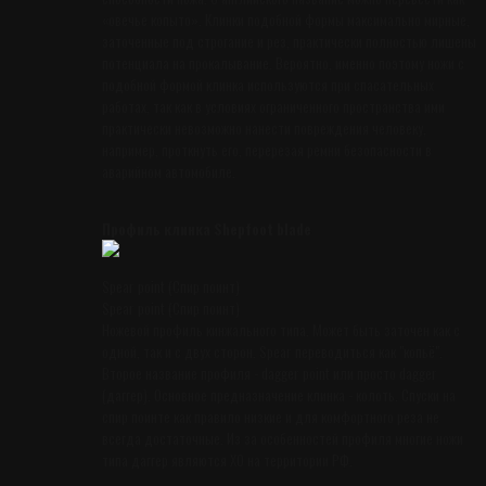
«овечье копыто». Клинки подобной формы максимально мирные,
заточенные под строгание и рез, практически полностью лишены
потенциала на прокалывание. Вероятно, именно поэтому ножи с
подобной формой клинка используются при спасательных
работах, так как в условиях ограниченного пространства ими
практически невозможно нанести повреждения человеку,
например, проткнуть его, перерезая ремни безопасности в
аварийном автомобиле.
Профиль клинка Shepfoot blade
Spear point (Спир поинт)
Spear point (Спир поинт)
Ножевой профиль кинжального типа. Может быть заточен как с
одной, так и с двух сторон. Spear переводиться как "копьё".
Второе название профиля - dagger point или просто dagger
(даггер). Основное предназначение клинка - колоть. Спуски на
спир поинте как правило низкие и для комфортного реза не
всегда достаточные. Из за особенностей профиля многие ножи
типа даггер являются ХО на территории РФ.