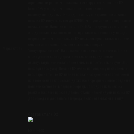
агрессивным резом, что называется с хрустом. В составе D2
более 1% углерода, что позволяет отнести её к
высокоуглеродистым. Благодаря этому при грамотной закалке
ножи из D2 могут калится до 62HRC, что уже является серьёзным
показателем. Наличие в составе 12-14% легирующих элементов
это довольно таки неплохо, но, при таком количестве углерода,
недостаточно чтобы назвать D2 нержавеющей сталью в полном
смысле этого слова. Обычно ножеманы говорят -
Марка стали
"полунержавеющая". На практике это значит, что ножи из D2 не
стоит долгое время держать во влажной среде, после
эксплуатации нож желательно вымыть и протереть насухо. Это,
пожалуй весь уход. Ножи из D2 очень популярны у ножеманов, и,
несмотря на то что D2 нельзя назвать бюджетной сталью, ножи
из этого железа стабильно держатся в среднем и ниже среднего
ценовом сегменте, в первую очередь благодаря наличию на
рынке массового проката данной стали. Рекомендуем ножи из D2
для города и уверенного загорода, включая вылазки в тайгу.
Состав стали D2
58-60HRC