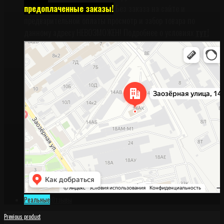
предоплаченные заказы!
Без заказа на сайте и
предварительной оплаты просмотр и забор товара по
данному адресу НЕВОЗМОЖЕН! Подробнее о условиях
тут!
Санкт‑Петербург
Заозёрная улица, 14АК на карте Санкт‑Петербурга, ближайшее метро
Фрунзенская (закрыта) — Яндекс Карты
Реальные
Отзывы
Previous product