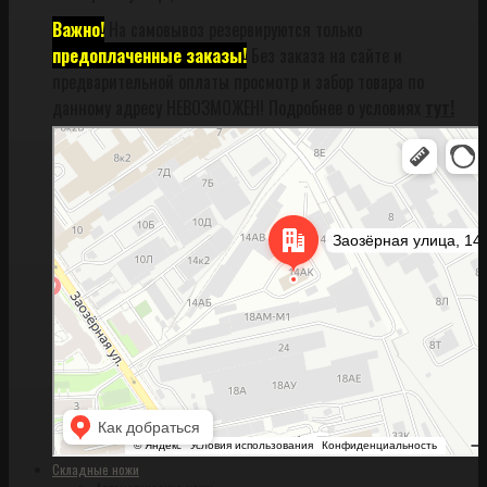
Важно!
На самовывоз резервируются только
предоплаченные заказы!
Без заказа на сайте и
предварительной оплаты просмотр и забор товара по
данному адресу НЕВОЗМОЖЕН! Подробнее о условиях
тут!
Санкт‑Петербург
Заозёрная улица, 14АК на карте Санкт‑Петербурга, ближайшее метро
Фрунзенская (закрыта) — Яндекс Карты
Складные ножи