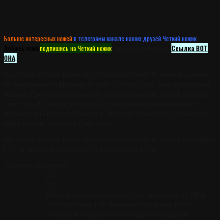
Больше интересных ножей
в телеграмм канале наших друзей Четкий ножик
.
Любишь ножи
подпишись на Чёткий ножик
, там будет интересно.
Ссылка ВОТ
ОНА
.
Нож Microtech Combat Troodon Green Stonewashed handle D2 относится к ножам
которые можно классифицировать как EDC (Every day carry - ножи повседневного
ношения). Рукоять ножа выполнена из материала Алюминий 6061-T6, на клинке
стоит сталь D2. Нож обработан Satin (Сатинирование) на финише и имеет
профиль клинка Clip point (Клип поинт), Wharncliffe (Варнклифф), Shepfoot blade
(Шипфут блейд), Spear point (Спир поинт).
Нож Microtech Combat Troodon Green Stonewashed handle D2 имеет длинну клинка
в 9.5 см. при общей длине ножа в 24 и тощине обуха в 3 мм.
Технические характеристики
D2
D2
Легендарная инструментальная сталь разработанная в США в
60-х годах. Ножей из D2 миллионы по всему миру, и это не
случайность, ведь это железо обладает очень крутым