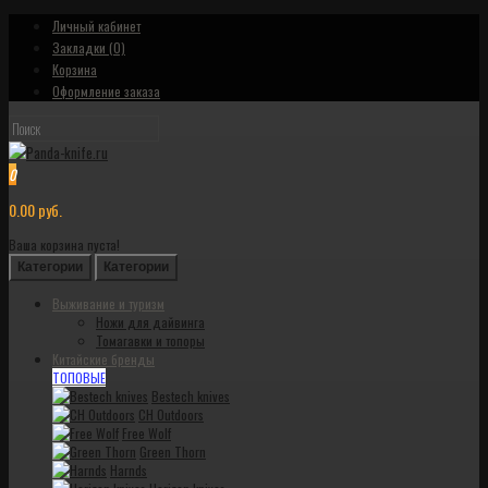
Личный кабинет
Закладки (0)
Корзина
Оформление заказа
0
0.00 руб.
Ваша корзина пуста!
Категории
Категории
Выживание и туризм
Ножи для дайвинга
Томагавки и топоры
Китайские бренды
ТОПОВЫЕ
Bestech knives
CH Outdoors
Free Wolf
Green Thorn
Harnds