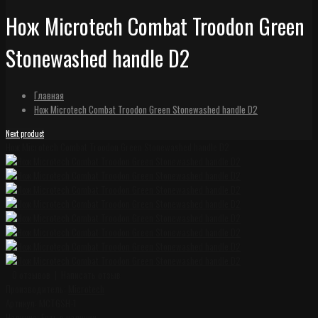
Нож Microtech Combat Troodon Green
Stonewashed handle D2
Главная
Нож Microtech Combat Troodon Green Stonewashed handle D2
Next product
Нож Microtech Combat Troodon Green Stonewashed handle D2
0 отзывов
|
Написать отзыв
Производитель:
Microtech
Артикул:
MCTGSH-1
Наличие:
Есть в наличии