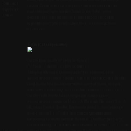
Финишная
шкурки. Сатин может быть вертикальны и горизонтальным,
обработка
наиболее популярен вертикальный сатин. Satin - очень
клинка
популярная обработка клинка, которая используется как
крупными ножевыми производителями, так и ножеделами
одиночками.
Satin (Сатинирование)
Out the front double auto (Аут зе фронт)
Out the front double auto (Аут зе фронт)
Запорный механизм двойного действия, применяется на
автоматических ножах с фронтальным выбросом клинка. Out-the-
Front Double Auto самый популярный ножевой замок, который
используется на выкидных ножах фронтального типа сегодня.
Out-the-Front Double Auto оборудованы такие модели
автоматических ножей как Microtech Ultratech, Microtech Scarab,
Microtech Combat Troodon, Benchmade Infidel. Выброс клинка в
ноже с замком Front Double Auto происходит благодаря
встроенной в рукоять системе пружин и металлических шасси,
которая приводится в действие ползунком выведенным на торец
Тип ножевого
рукояти (как у фронталок от Энтони Марфионе), либо на верхнюю