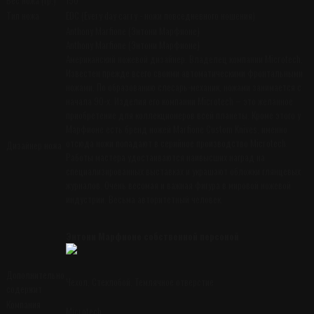
Тип ножа
EDC (Every day carry - ножи повседневного ношения)
Anthony Marfione (Энтони Марфионе)
Anthony Marfione (Энтони Марфионе)
Американский ножевой дизайнер. Владелец компании Microtech.
Известен прежде всего своими автоматическими фронтальными
ножами. По образованию слесарь-механик, ножами занимается с
начала 90-х. Изделия его компании Microtech – это желанное
приобретение для коллекционеров всей планеты. Кроме этого у
Марфионе есть бренд ножей Marfione Custom Knives, именно
отсюда ножи попадают в серийное производство Microtech.
Дизайнер ножа
Работы мастера удостаиваются наивысших наград на
специализированных выставках и украшают обложки глянцевых
журналов. Очень весомая и важная фигура в мировой ножевой
индустрии. Весьма авторитетный человек.
Энтони Марфионе собственной персоной
Дополнительно
Чехол, Стеклобой, Темлячное отверстие
содержит
Компания
Microtech