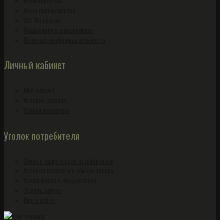
Наши гарантии
Наши преимущества
ФЗ "Об оружии"
Наши акции и предложения
Политика конфиденциальности
Личный кабинет
Мой аккаунт
История заказов
Список желаемого
Уголок потребителя
Закон о защите прав потребителей
Правила возврата и обмена товара
Прием жалоб и предложений
Задать вопрос
Карта сайта