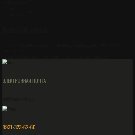
производитель
Страна
Китай
изготовитель
Написать отзыв
Пожалуйста
авторизируйтесь
или
создайте учетную запись
перед тем как
написать отзыв
Купить нож Microtech Combat Troodon Green Stonewashed handle D2
ЭЛЕКТРОННАЯ ПОЧТА
mail@panda-knife.ru
8931-323-62-60