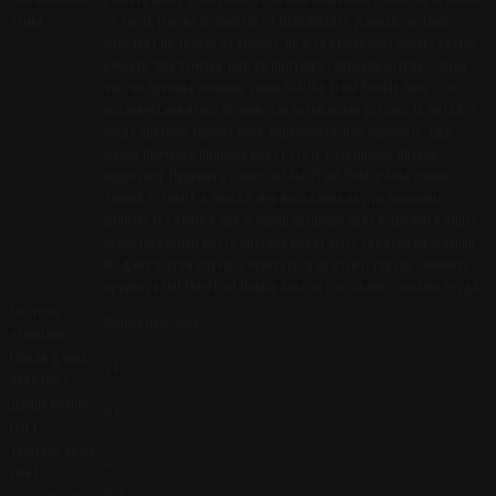
замка
ее часть (как на автоматах от Benchmade). Данная система
отвечает не только за выброс, но и за втягивание клинка внутрь
рукояти, при помощи того же ползунка - переключателя. Самая
частая причина поломки замка Out-the-Front Double Auto - это
механический износ пружин, так называемая усталость металла,
когда пружины теряют свою первоначальную упругость. Еще
одной причиной поломки может стать разрушение пружин
коррозией. Пружина в замке Out-the-Front Double Auto самый
тонкий элемент, и иногда, при попадании внутрь большого
количества влаги и при условии хранения ножа в теплом и плохо
проветриваемом месте пружина может быть съедена ржавчиной.
Но даже в этом случае отчаиваться не стоит, так как заменить
пружину в Out-the-Front Double Auto не составляет особого труда.
Система
Кнопка ползунок
открытия
Общая длина
24
ножа (см.)
Длина клинка
9.5
(см.)
Толщина обуха
3
(мм.)
Вес ножа (гр.)
150