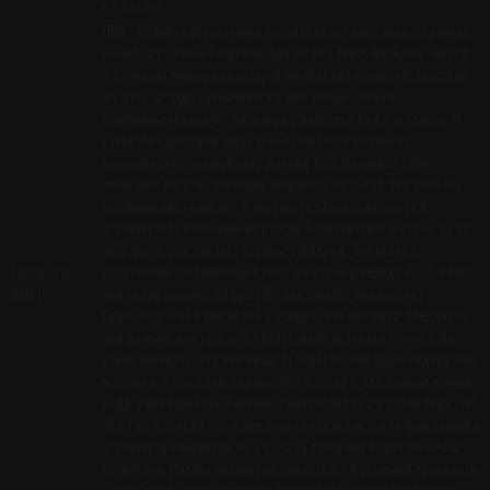
58-60HRC
HRC - единица обозначения твёрдости металла произведенная
по методу Стенли Роквелла, где HR (Hardness Rockwel) - метод,
а C - шкала прибора по которой происходит измерение (всего их
11). Суть метода заключается в измерении глубины
проникновения конуса-идентора в материал под давлением. В
качестве иденторов могут использоваться шарики из
высокопрочных материалов (карбид-вольфрамовые) или
алмазные конусы. Чем выше твёрдость металла, тем ниже его
механические свойства, в частности ударная вязкость и
устойчивость к боковым нагрузкам. Если говорить о стали, то за
твёрдость в её составе отвечает углерод. Чем выше в
Твердость
процентном соотношении в составе стали углерода (С - Carbon),
(HRC)
тем более высокие цифры HRC при закалке она покажет.
Применительно к ножам это означает, что чем выше твёрдость,
тем дольше нож сохраняет бритвенную остроту и заточку. Но
нужно понимать, что чем выше твёрдость, тем выше содержание
углерода, а чем выше содержание углерода, тем больше клинок
подвержен коррозии. Конечно, существуют супер стали типа ZDP-
189, где углерода 3% и при этом сталь остаётся ударно вязкой и
устойчивой к коррозии, но и цена за такой нож будет весьма не
маленькой. Именно поэтому не существует идеальной твёрдости
и идеального ножа для всего. При выборе ножа важен баланс