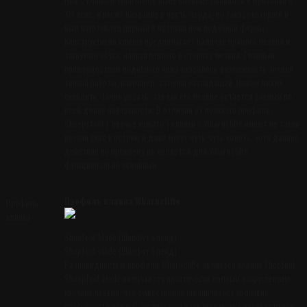
XIX веке, и носит название в честь лорда, по заказу которого и
был изготовлен первый в истории нож подобной формы.
Конструктивно клинок предполагает наличие прямого лезвия и
загнутого обуха, направленного в сторону лезвия. Главным
преимуществом подобного ножа оказалось возможность точной
тонкой работы, например, заточки карандашей. Ножом можно
скоблить, точно резать, так как его лезвие остается ровным по
всей длине поверхности. В отличии от похожего профиля
Sheepsfoot ("овечье копыто") клинки с Wharncliffe имеют не такой
резкий скос к острию и даже могут чуть-чуть колоть, хотя данное
действие по прежнему не является для Wharncliffe
функционально основным.
Профиль клинка Wharncliffe
Профиль
клинка
Shepfoot blade (Шипфут блейд)
Shepfoot blade (Шипфут блейд)
Разновидностью профиля Wharncliffe является клинок Shepfoot.
Sheepfoot blade отличается практически полным закруглением
кончика лезвия, что существенно ограничивает колющие
способности ножа. С английского название можно перевести как