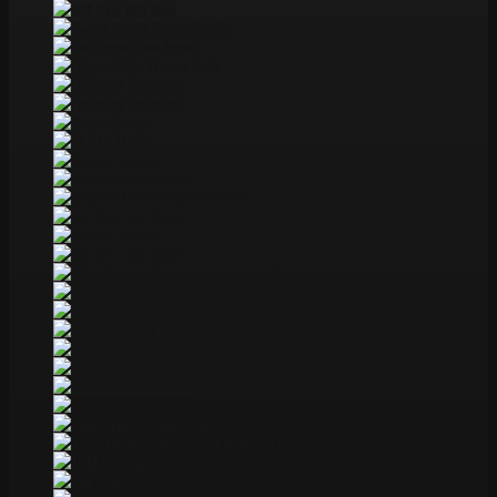
DPX Gear
Dwaine Carillo
Esee knives
Extrema Ratio
Fallkniven
Fox knives
Gerber
KA-BAR
Kershaw
Kiku Knives
Kingdom Armory
Lion Steel
Medford
Microtech
Miller Brothers Blade
Ontario knives
Pohl Force
ProTech
Reate knives
Rick Hinderer Knives
Rockstead
Spyderco
Strider Knives
TAD Dauntless Knives
Todd Begg
TOPS