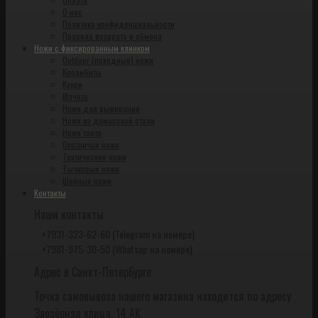
О нас
Политика конфиденциальности
Правила возврата и обмена
Ножи с фиксированным клинком
Outdoor (походные) ножи
Керамбиты
Кукри
Мачете
Ножи для выживания
Ножи из дамасской стали
Ножи танто
Охотничьи ножи
Тактические ножи
Тычковые ножи
Шейные ножи
Контакты
Наши контакты
+7931-323-62-60 (Telegram на номере)
+7981-975-30-50 (Whatsap на номере)
Адрес в Санкт-Петербурге
Точка самовывоза нашего магазина находится по адресу
Заозёрная улица, 14 АК