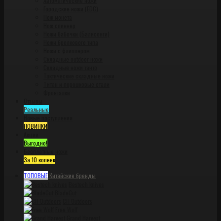
Автоматические ножи
Городские ножи (EDC)
Нож монета
Нож спиннер
Ножи бабочки (Балисонги)
Ножи брелкового типа
Ножи с флиппером
Складные outdoor ножи
Складные ножи танто
Тактические складные ножи
Титан и порошковые стали
Фронталки
Отзывы
Реальные
Новые поступления
НОВИНКИ
Акции
Выгодно!
Бесплатные ножи
За 10 копеек
ТОПОВЫЕ
Китайские бренды
Bestech knives
BladeCut
CH Outdoors
Free Wolf
Grand Harvest