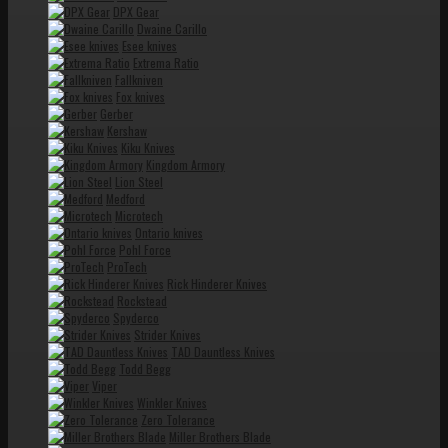
DPX Gear
Dwaine Carillo
Esee knives
Extrema Ratio
Fallkniven
Fox knives
Gerber
Kershaw
Kiku Knives
Kingdom Armory
Lion Steel
Medford
Microtech
Ontario knives
Pohl Force
ProTech
Rick Hinderer Knives
Rockstead
Spyderco
Strider Knives
TAD Dauntless Knives
Todd Begg
Viper
Winkler Knives
Zero Tolerance
Miller Brothers Blade