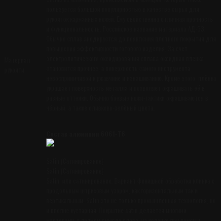
пользуется большой популярностью в качестве сырья для
рукояток карманных ножей. Ему свойственна отличная прочность
и функциональность. Российское название материала АД-33.
Обычно сплав анодируется до появления плотного покрытия для
повышения эффективности готового изделия. За счёт
электролитического оксидирования сплава оксидная плёнка
Материал
становится прочнее, а поверхность самого инструмента
рукояти
невосприимчивой к ржавчине и изнашиванию. Кроме этого, плёнка
украшает поверхность металла и позволяет окрашивать её в
разные оттенки. Обычно боевые ножи-тактики окрашиваются в
чёрный, а также оливково-зелёный цвета.
Состав алюминия 6061-T6
Satin (Сатинирование)
Satin (Сатинирование)
Satin, или сатинирование. Вариант финишной обработки клинка с
продольным штриховым узором, как горизонтальным так и
вертикальным. Satin это не только промышленная технология, но
и вполне кустарная. Покрытие satin делается многими
мастерами, в прямом смысле слова, на коленке при помощи