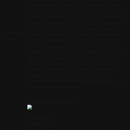
типа сечения является более дорогостоящим чем, к примеру,
hollow grind. Хотя бы потому что при производстве ножей с Flat
Grind с заготовки снимается до 60% материала, против 10-30%
в случае с клинками Hollow Frind. Из за этой особенности ножи с
профилем Flat Grind стоят как правило дороже, чем ножи с
Сечение клинка
другими типами сечения, но при условии что варианты ножей
(шлиф)
сделаны из одинаковой марки стали. Геометрия Flat Grind
позволяет ножу как резать так и рубить, при этом устойчивость
режущей кромки находится на самом высоком уровне. Flat Grind
один из самых популярных типов сечения клинка, его смело
можно отнести к универсальным. Ножи с Flat Grind используются
повсеместно как на кухне, так и в походах, на охотах и на
городских EDC ножах. Ножи с Flat Grind обладают высокой
степенью поперечной прочности и пользуются популярностью у
самого широка круга потребителей.
Flat grind (Прямые спуски)
Алюминий 6061-T6
Алюминий 6061-T6
Сплав из алюминия, применяемый в авиации, который также