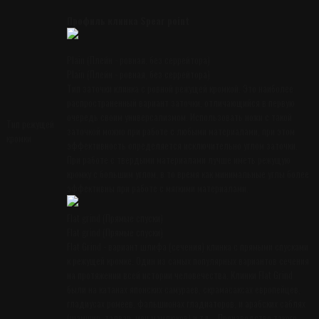
Профиль клинка Spear point
Plain (Плейн - ровная, без серрейтора)
Plain (Плейн - ровная, без серрейтора)
Тип заточки клинка с ровной режущей кромкой. Это наиболее
распространенный вариант заточки, отличающийся в первую
очередь своим универсализмом. Использовать ножи с такой
Тип режущей
заточкой можно при работе с любыми материалами, при этом
кромки
эффективность определяется исключительно углом заточки.
При работе с твердыми материалами лучше иметь режущую
кромку с большим углом, в то время как минимальные углы более
эффективны при работе с мягкими материалами.
Flat grind (Прямые спуски)
Flat grind (Прямые спуски)
Flat Grind - вариант шлифа (сечения) клинка с прямыми спусками
к режущей кромке. Один из самых популярных вариантов сечения
на протяжении всей истории человечества. Клинки Flat Grind
были на катанах японских самураев, скрамасаксах европейцев,
гладиусах ромеев, фальшионах гладиаторов, и арабских саблях
(шамшир, талвар, меч мамлюков) и тд... Производство такого