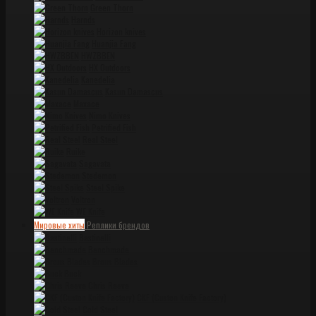
Green Thorn
Harnds
Horizon knives
Huanjia Fang
HWZBBEN
HX Outdoors
Kanedelia
Kasun Damascus
Maxace
Nimo Knives
Petrified Fish
Real Steel
Ruike
Sagavata
Stedemon
Steel Spike
Voltron
WE Knife
Мировые хиты
Реплики брендов
Bastinelli
Benchmade
Brous Blades
Buck
Chris Reeve
CKF (Custon Knife Factory)
Cold Steel