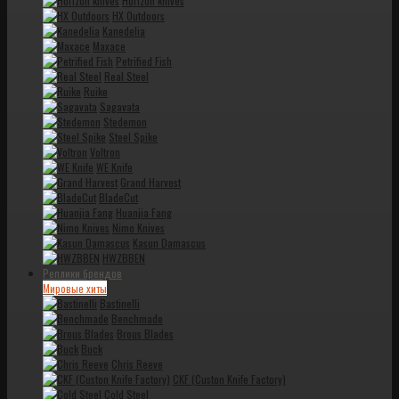
Horizon knives
HX Outdoors
Kanedelia
Maxace
Petrified Fish
Real Steel
Ruike
Sagavata
Stedemon
Steel Spike
Voltron
WE Knife
Grand Harvest
BladeCut
Huanjia Fang
Nimo Knives
Kasun Damascus
HWZBBEN
Реплики брендов
Мировые хиты
Bastinelli
Benchmade
Brous Blades
Buck
Chris Reeve
CKF (Custon Knife Factory)
Cold Steel