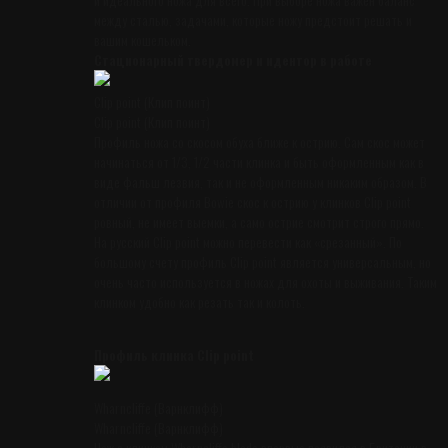
между сталью, задачами, которые ножу предстоит решать и
вашим кошельком.
Стационарный твердомер и идентор в работе
Clip point (Клип поинт)
Clip point (Клип поинт)
Профиль ножа со скосом обуха ближе к острию. Сам скос может
начинаться от 1/3, 1/2 части клинка и быть оформленным как в
виде фальш лезвия, так и не оформленным никаким образом. В
отличии от профиля Bowie скос к острию у клинков Clip point
ровный, не имеет выемки, а само острие смотрит строго прямо.
На русский Clip point можно перевести как «срезанный». По
большому счету профиль Clip point является универсальным, но
очень часто используется в ножах для охоты и выживания. Таким
клинком удобно как резать так и колоть.
Профиль клинка Clip point
Wharncliffe (Варнклифф)
Wharncliffe (Варнклифф)
Нож с клинком Wharncliffe blade впервые появился в Британии в