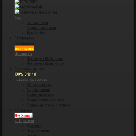
TOPS
KA-BAR
Reate knives
Луки
Блочные луки
Классические луки
Луки Junxing
Распродажа
Распродажа
Успей купить
Мультитулы
Мультитулы HX Outdoors
Мультитулы Grand Harvest
Оригинальные ножи
100% Original
Ножевые аксессуары
EDC аксессуары
Апгрейд ножей
Бусины на темляк
Водные точильные камни
Точильные станки и точилки
Катанаками
Дух Японии
Информация
Доставка
Наши гарантии
Оплата