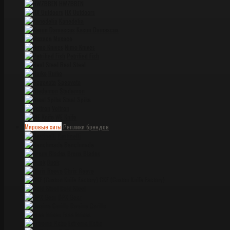
HWZBBEN
HX Outdoors
Kanedelia
Kasun Damascus
Maxace
Nimo Knives
Petrified Fish
Real Steel
Ruike
Sagavata
Stedemon
Steel Spike
Voltron
WE Knife
Мировые хиты
Реплики брендов
Bastinelli
Benchmade
Brous Blades
Buck
Chris Reeve
CKF (Custon Knife Factory)
Cold Steel
DPX Gear
Dwaine Carillo
Esee knives
Extrema Ratio