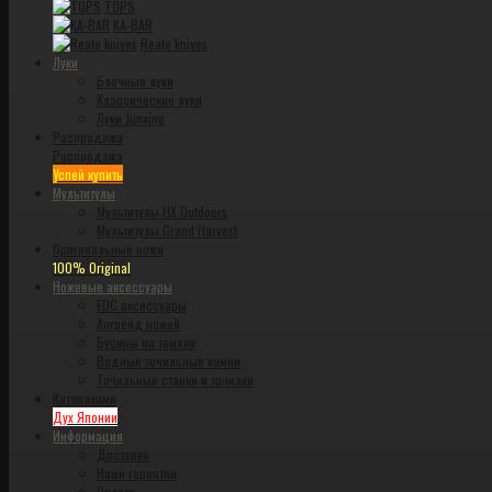
TOPS
KA-BAR
Reate knives
Луки
Блочные луки
Классические луки
Луки Junxing
Распродажа
Распродажа
Успей купить
Мультитулы
Мультитулы HX Outdoors
Мультитулы Grand Harvest
Оригинальные ножи
100% Original
Ножевые аксессуары
EDC аксессуары
Апгрейд ножей
Бусины на темляк
Водные точильные камни
Точильные станки и точилки
Катанаками
Дух Японии
Информация
Доставка
Наши гарантии
Оплата