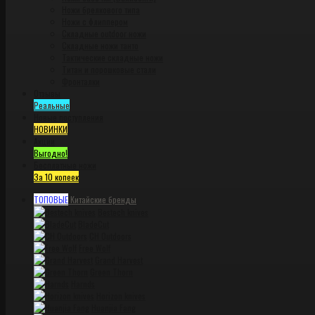
Ножи брелкового типа
Ножи с флиппером
Складные outdoor ножи
Складные ножи танто
Тактические складные ножи
Титан и порошковые стали
Фронталки
Отзывы
Реальные
Новые поступления
НОВИНКИ
Акции
Выгодно!
Бесплатные ножи
За 10 копеек
ТОПОВЫЕ
Китайские бренды
Bestech knives
BladeCut
CH Outdoors
Free Wolf
Grand Harvest
Green Thorn
Harnds
Horizon knives
Huanjia Fang