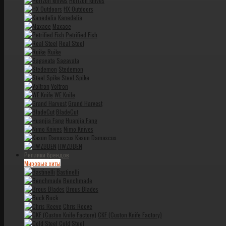
Horizon knives
HX Outdoors
Kanedelia
Maxace
Petrified Fish
Real Steel
Ruike
Sagavata
Stedemon
Steel Spike
Voltron
WE Knife
Grand Harvest
BladeCut
Huanjia Fang
Nimo Knives
Kasun Damascus
HWZBBEN
Реплики брендов
Мировые хиты
Bastinelli
Benchmade
Brous Blades
Buck
Chris Reeve
CKF (Custon Knife Factory)
Cold Steel