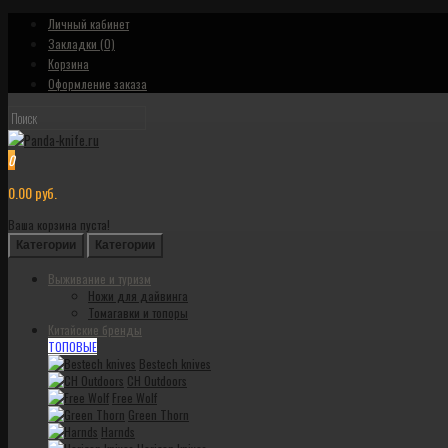
Личный кабинет
Закладки (0)
Корзина
Оформление заказа
0
0.00 руб.
Ваша корзина пуста!
Категории
Категории
Выживание и туризм
Ножи для дайвинга
Томагавки и топоры
Китайские бренды
ТОПОВЫЕ
Bestech knives
CH Outdoors
Free Wolf
Green Thorn
Harnds