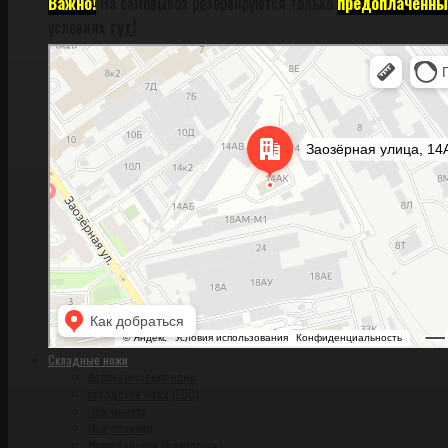
Важно!
На самовывоз резервируются только
предоплаченны
условиях
тут!
Санкт‑Петербург
Заозёрная улица, 14АК на карте Санкт‑Петербурга, ближайшее метро Фрунзен
Складные ножи
Автоматические ножи
Городские ножи (EDC)
Нож монета
Нож спиннер
Ножи бабочки (Балисонги)