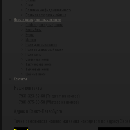
О нас
Политика конфиденциальности
Правила возврата и обмена
Ножи с фиксированным клинком
Outdoor (походные) ножи
Керамбиты
Кукри
Мачете
Ножи для выживания
Ножи из дамасской стали
Ножи танто
Охотничьи ножи
Тактические ножи
Тычковые ножи
Шейные ножи
Контакты
Наши контакты
+7931-323-62-60 (Telegram на номере)
+7981-975-30-50 (Whatsap на номере)
Адрес в Санкт-Петербурге
Точка самовывоза нашего магазина находится по адресу Заозё