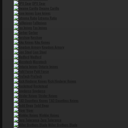
DPX Gear
Dwaine Carillo
Esee knives
Extrema Ratio
Fallkniven
Fox knives
Gerber
Kershaw
Kiku Knives
Kingdom Armory
Lion Steel
Medford
Microtech
Ontario knives
Pohl Force
ProTech
Rick Hinderer Knives
Rockstead
Spyderco
Strider Knives
TAD Dauntless Knives
Todd Begg
Viper
Winkler Knives
Zero Tolerance
Miller Brothers Blade