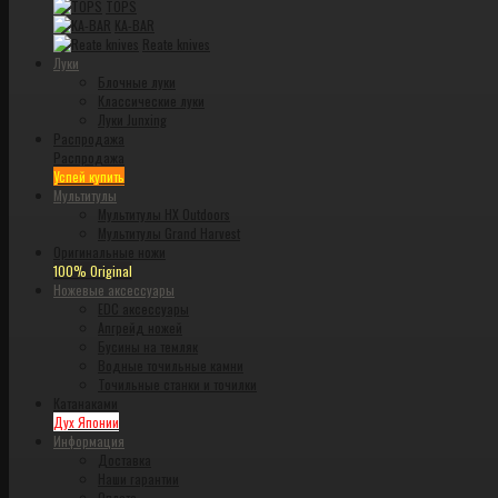
TOPS
KA-BAR
Reate knives
Луки
Блочные луки
Классические луки
Луки Junxing
Распродажа
Распродажа
Успей купить
Мультитулы
Мультитулы HX Outdoors
Мультитулы Grand Harvest
Оригинальные ножи
100% Original
Ножевые аксессуары
EDC аксессуары
Апгрейд ножей
Бусины на темляк
Водные точильные камни
Точильные станки и точилки
Катанаками
Дух Японии
Информация
Доставка
Наши гарантии
Оплата