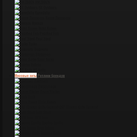
HWZBBEN
HX Outdoors
Kanedelia
Kasun Damascus
Maxace
Nimo Knives
Petrified Fish
Real Steel
Ruike
Sagavata
Stedemon
Steel Spike
Voltron
WE Knife
Мировые хиты
Реплики брендов
Bastinelli
Benchmade
Brous Blades
Buck
Chris Reeve
CKF (Custon Knife Factory)
Cold Steel
DPX Gear
Dwaine Carillo
Esee knives
Extrema Ratio