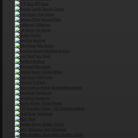
DPX Gear
Dwaine Carillo
Esee knives
Extrema Ratio
Fallkniven
Fox knives
Gerber
Kershaw
Kiku Knives
Kingdom Armory
Lion Steel
Medford
Microtech
Ontario knives
Pohl Force
ProTech
Rick Hinderer Knives
Rockstead
Spyderco
Strider Knives
TAD Dauntless Knives
Todd Begg
Viper
Winkler Knives
Zero Tolerance
Miller Brothers Blade