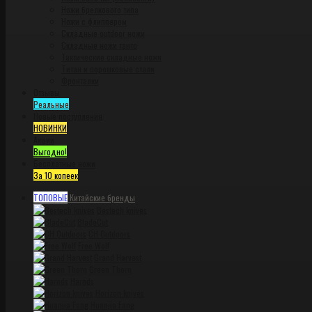
Ножи брелкового типа
Ножи с флиппером
Складные outdoor ножи
Складные ножи танто
Тактические складные ножи
Титан и порошковые стали
Фронталки
Отзывы
Реальные
Новые поступления
НОВИНКИ
Акции
Выгодно!
Бесплатные ножи
За 10 копеек
ТОПОВЫЕ
Китайские бренды
Bestech knives
BladeCut
CH Outdoors
Free Wolf
Grand Harvest
Green Thorn
Harnds
Horizon knives
Huanjia Fang