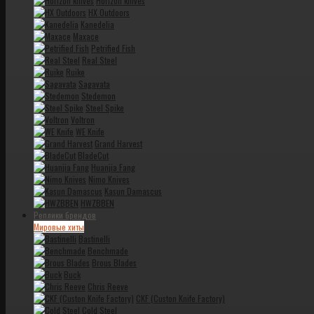
Horizon knives
HX Outdoors
Kanedelia
Maxace
Petrified Fish
Real Steel
Ruike
Sagavata
Stedemon
Steel Spike
Voltron
WE Knife
Grand Harvest
BladeCut
Huanjia Fang
Nimo Knives
Kasun Damascus
HWZBBEN
Реплики брендов
Мировые хиты
Bastinelli
Benchmade
Brous Blades
Buck
Chris Reeve
CKF (Custon Knife Factory)
Cold Steel