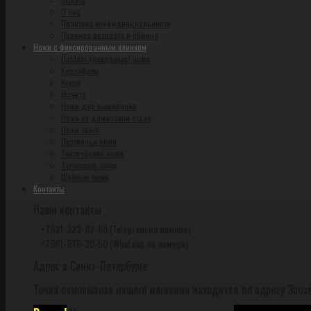
О нас
Политика конфиденциальности
Правила возврата и обмена
Ножи с фиксированным клинком
Outdoor (походные) ножи
Керамбиты
Кукри
Мачете
Ножи для выживания
Ножи из дамасской стали
Ножи танто
Охотничьи ножи
Тактические ножи
Тычковые ножи
Шейные ножи
Контакты
Наши контакты
+7931-323-62-60 (Telegram на номере)
+7981-975-30-50 (Whatsap на номере)
Адрес в Санкт-Петербурге
Точка самовывоза нашего магазина находится по адресу Заозё