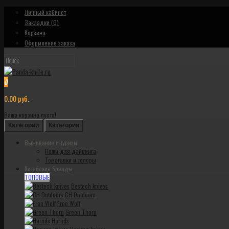
Личный кабинет
Закладки (0)
Корзина
Оформление заказа
0
0.00 руб.
Ваша корзина пуста!
Категории
Категории
Выживание и туризм
Ножи для дайвинга
Томагавки и топоры
Китайские бренды
ТОПОВЫЕ
Bestech knives
CH Outdoors
Free Wolf
Green Thorn
Harnds