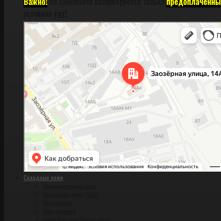
Важно!
На самовывоз резервируются только
предоплаченны
условиях
тут!
Санкт‑Петербург
Заозёрная улица, 14АК на карте Санкт‑Петербурга, ближайшее метро Фрунзен
Складные ножи
Автоматические ножи
Городские ножи (EDC)
Нож монета
Нож спиннер
Ножи бабочки (Балисонги)