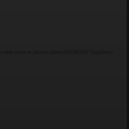
и забор товара по данному адресу НЕВОЗМОЖЕН! Подробнее о