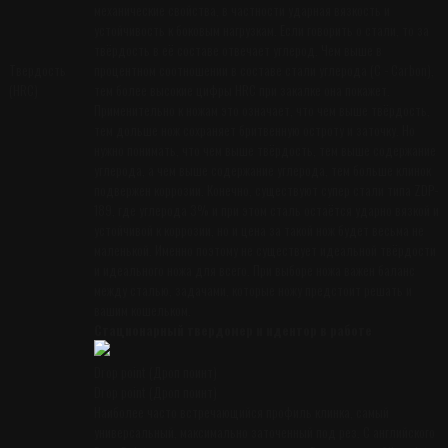
механические свойства, в частности ударная вязкость и
устойчивость к боковым нагрузкам. Если говорить о стали, то за
твёрдость в её составе отвечает углерод. Чем выше в
Твердость
процентном соотношении в составе стали углерода (С - Carbon),
(HRC)
тем более высокие цифры HRC при закалке она покажет.
Применительно к ножам это означает, что чем выше твёрдость,
тем дольше нож сохраняет бритвенную остроту и заточку. Но
нужно понимать, что чем выше твёрдость, тем выше содержание
углерода, а чем выше содержание углерода, тем больше клинок
подвержен коррозии. Конечно, существуют супер стали типа ZDP-
189, где углерода 3% и при этом сталь остаётся ударно вязкой и
устойчивой к коррозии, но и цена за такой нож будет весьма не
маленькой. Именно поэтому не существует идеальной твёрдости
и идеального ножа для всего. При выборе ножа важен баланс
между сталью, задачами, которые ножу предстоит решать и
вашим кошельком.
Стационарный твердомер и идентор в работе
Drop point (Дроп поинт)
Drop point (Дроп поинт)
Наиболее часто встречающийся профиль клинка, самый
универсальный, максимально заточенный под рез. С английского