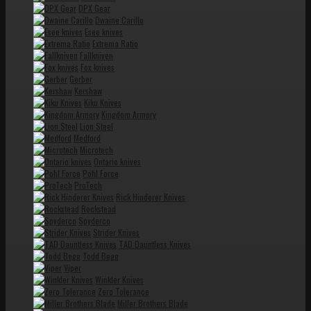
DPX Gear
Dwaine Carillo
Esee knives
Extrema Ratio
Fallkniven
Fox knives
Gerber
Kershaw
Kiku Knives
Kingdom Armory
Lion Steel
Medford
Microtech
Ontario knives
Pohl Force
ProTech
Rick Hinderer Knives
Rockstead
Spyderco
Strider Knives
TAD Dauntless Knives
Todd Begg
Viper
Winkler Knives
Zero Tolerance
Miller Brothers Blade