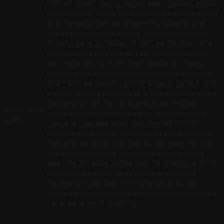
Flat Grind - вариант шлифа (сечения) клинка с прямыми спусками
к режущей кромке. Один из самых популярных вариантов сечения
на протяжении всей истории человечества. Клинки Flat Grind
были на катанах японских самураев, скрамасаксах европейцев,
гладиусах ромеев, фальшионах гладиаторов, и арабских саблях
(шамшир, талвар, меч мамлюков) и тд... Производство такого
типа сечения является более дорогостоящим чем, к примеру,
hollow grind. Хотя бы потому что при производстве ножей с Flat
Grind с заготовки снимается до 60% материала, против 10-30%
в случае с клинками Hollow Frind. Из за этой особенности ножи с
профилем Flat Grind стоят как правило дороже, чем ножи с
Сечение клинка
другими типами сечения, но при условии что варианты ножей
(шлиф)
сделаны из одинаковой марки стали. Геометрия Flat Grind
позволяет ножу как резать так и рубить, при этом устойчивость
режущей кромки находится на самом высоком уровне. Flat Grind
один из самых популярных типов сечения клинка, его смело
можно отнести к универсальным. Ножи с Flat Grind используются
повсеместно как на кухне, так и в походах, на охотах и на
городских EDC ножах. Ножи с Flat Grind обладают высокой
степенью поперечной прочности и пользуются популярностью у
самого широка круга потребителей.