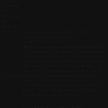
ножа (см.)
Длина клинка
8.7
(см.)
Толщина обуха
3.0
(мм.)
Вес ножа (гр.)
110
Тип ножа
EDC (Every day carry - ножи повседневного ношения)
Anthony Marfione (Энтони Марфионе)
Anthony Marfione (Энтони Марфионе)
Американский ножевой дизайнер. Владелец компании Microtech.
Известен прежде всего своими автоматическими фронтальными
ножами. По образованию слесарь-механик, ножами занимается с
начала 90-х. Изделия его компании Microtech – это желанное
приобретение для коллекционеров всей планеты. Кроме этого у
Марфионе есть бренд ножей Marfione Custom Knives, именно
отсюда ножи попадают в серийное производство Microtech.
Дизайнер ножа
Работы мастера удостаиваются наивысших наград на
специализированных выставках и украшают обложки глянцевых
журналов. Очень весомая и важная фигура в мировой ножевой
индустрии. Весьма авторитетный человек.
Энтони Марфионе собственной персоной