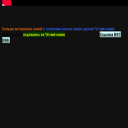
Больше интересных ножей
в телеграмм канале наших друзей Четкий ножик
.
Любишь ножи
подпишись на Чёткий ножик
, там будет интересно.
Ссылка ВОТ
ОНА
.
Нож Phantom Drop Point относится к ножам которые можно классифицировать
как EDC (Every day carry - ножи повседневного ношения). Рукоять ножа выполнена
из материала Алюминий 6061-T6, на клинке стоит сталь 440C. Нож
обработан Satin (Сатинирование) на финише и имеет профиль клинка Drop point
(Дроп поинт).
Нож Phantom Drop Point имеет длинну клинка в 8.7 см. при общей длине ножа
в 19.4 и тощине обуха в 3.0 мм.
Технические характеристики
440C
440C
Нержавеющая сталь, одна из самых популярных сталей в мире на
сегодняшний день. Содержание углерода в данной стали может
превышать 1%, а твёрдость достигать 59-60HRC, при