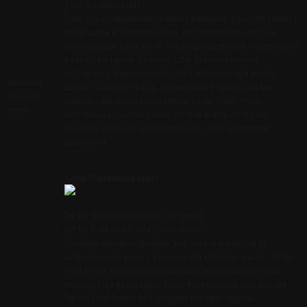
Satin (Сатинирование)
Satin, или сатинирование. Вариант финишной обработки клинка с
продольным штриховым узором, как горизонтальным так и
вертикальным. Satin это не только промышленная технология, но
и вполне кустарная. Покрытие satin делается многими
мастерами, в прямом смысле слова, на коленке при помощи
Финишная
шкурки. Сатин может быть вертикальны и горизонтальным,
обработка
наиболее популярен вертикальный сатин. Satin - очень
клинка
популярная обработка клинка, которая используется как
крупными ножевыми производителями, так и ножеделами
одиночками.
Satin (Сатинирование)
Out the front double auto (Аут зе фронт)
Out the front double auto (Аут зе фронт)
Запорный механизм двойного действия, применяется на
автоматических ножах с фронтальным выбросом клинка. Out-the-
Front Double Auto самый популярный ножевой замок, который
используется на выкидных ножах фронтального типа сегодня.
Out-the-Front Double Auto оборудованы такие модели