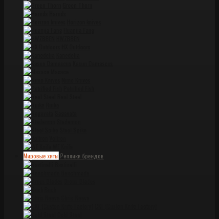
Green Thorn
Harnds
Horizon knives
Huanjia Fang
HWZBBEN
HX Outdoors
Kanedelia
Kasun Damascus
Maxace
Nimo Knives
Petrified Fish
Real Steel
Ruike
Sagavata
Stedemon
Steel Spike
Voltron
WE Knife
Мировые хиты
Реплики брендов
Bastinelli
Benchmade
Brous Blades
Buck
Chris Reeve
CKF (Custon Knife Factory)
Cold Steel