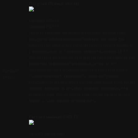
Flat grind (Прямые спуски)
Алюминий 6061-T6
Алюминий 6061-T6
Сплав из алюминия, применяемый в авиации, который также
пользуется большой популярностью в качестве сырья для
рукояток карманных ножей. Ему свойственна отличная прочность
и функциональность. Российское название материала АД-33.
Обычно сплав анодируется до появления плотного покрытия для
повышения эффективности готового изделия. За счёт
электролитического оксидирования сплава оксидная плёнка
Материал
становится прочнее, а поверхность самого инструмента
рукояти
невосприимчивой к ржавчине и изнашиванию. Кроме этого, плёнка
украшает поверхность металла и позволяет окрашивать её в
разные оттенки. Обычно боевые ножи-тактики окрашиваются в
чёрный, а также оливково-зелёный цвета.
Состав алюминия 6061-T6
Satin (Сатинирование)