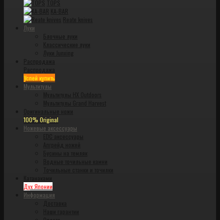
TOPS
KA-BAR
Reate knives
Луки
Блочные луки
Классические луки
Луки Junxing
Распродажа
Распродажа
Успей купить
Мультитулы
Мультитулы HX Outdoors
Мультитулы Grand Harvest
Оригинальные ножи
100% Original
Ножевые аксессуары
EDC аксессуары
Апгрейд ножей
Бусины на темляк
Водные точильные камни
Точильные станки и точилки
Катанаками
Дух Японии
Информация
Доставка
Наши гарантии
Оплата