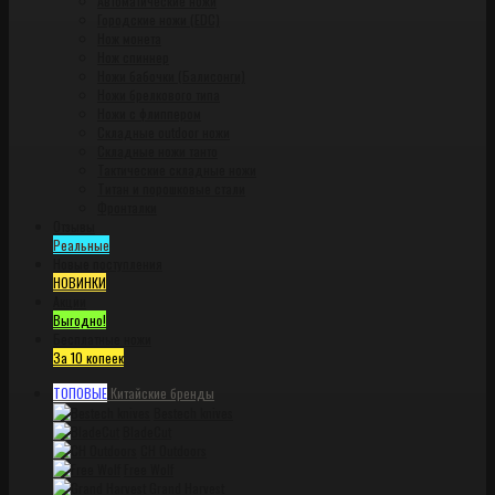
Автоматические ножи
Городские ножи (EDC)
Нож монета
Нож спиннер
Ножи бабочки (Балисонги)
Ножи брелкового типа
Ножи с флиппером
Складные outdoor ножи
Складные ножи танто
Тактические складные ножи
Титан и порошковые стали
Фронталки
Отзывы
Реальные
Новые поступления
НОВИНКИ
Акции
Выгодно!
Бесплатные ножи
За 10 копеек
ТОПОВЫЕ
Китайские бренды
Bestech knives
BladeCut
CH Outdoors
Free Wolf
Grand Harvest