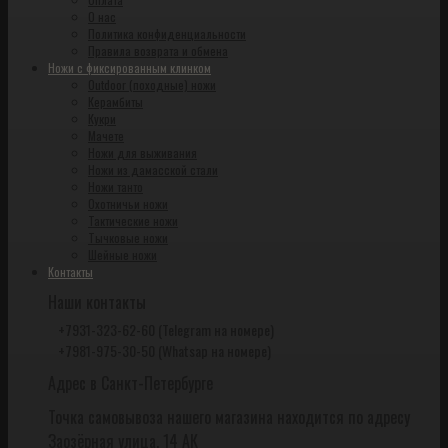
О нас
Политика конфиденциальности
Правила возврата и обмена
Ножи с фиксированным клинком
Outdoor (походные) ножи
Керамбиты
Кукри
Мачете
Ножи для выживания
Ножи из дамасской стали
Ножи танто
Охотничьи ножи
Тактические ножи
Тычковые ножи
Шейные ножи
Контакты
Наши контакты
+7931-323-62-60 (Telegram на номере)
+7981-975-30-50 (Whatsap на номере)
Адрес в Санкт-Петербурге
Точка самовывоза нашего магазина находится по адресу
Заозёрная улица, 14 АК