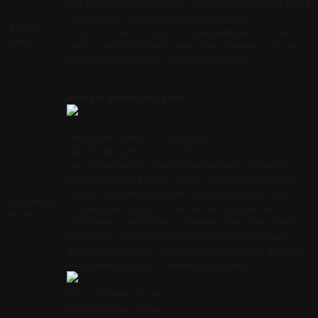
Drop Point можно перевести как «капля». В отличии от Clip point и
Bowie профиль Drop point менее агрессивен и часто
Профиль
используется на EDC ножах. На сегодняшний день - это один из
клинка
самых "ходовых" профилей в ножеделии. Ножеманы всего мира
ценят ножи с Drop point за универсальность и рез.
Профиль клинка Drop point
Plain (Плейн - ровная, без серрейтора)
Plain (Плейн - ровная, без серрейтора)
Тип заточки клинка с ровной режущей кромкой. Это наиболее
распространенный вариант заточки, отличающийся в первую
очередь своим универсализмом. Использовать ножи с такой
Тип режущей
заточкой можно при работе с любыми материалами, при этом
кромки
эффективность определяется исключительно углом заточки.
При работе с твердыми материалами лучше иметь режущую
кромку с большим углом, в то время как минимальные углы более
эффективны при работе с мягкими материалами.
Flat grind (Прямые спуски)
Flat grind (Прямые спуски)