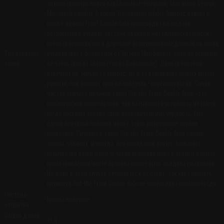
автоматических ножей как Microtech Ultratech, Microtech Scarab,
Microtech Combat Troodon, Benchmade Infidel. Выброс клинка в
ноже с замком Front Double Auto происходит благодаря
встроенной в рукоять системе пружин и металлических шасси,
которая приводится в действие ползунком выведенным на торец
Тип ножевого
рукояти (как у фронталок от Энтони Марфионе), либо на верхнюю
замка
ее часть (как на автоматах от Benchmade). Данная система
отвечает не только за выброс, но и за втягивание клинка внутрь
рукояти, при помощи того же ползунка - переключателя. Самая
частая причина поломки замка Out-the-Front Double Auto - это
механический износ пружин, так называемая усталость металла,
когда пружины теряют свою первоначальную упругость. Еще
одной причиной поломки может стать разрушение пружин
коррозией. Пружина в замке Out-the-Front Double Auto самый
тонкий элемент, и иногда, при попадании внутрь большого
количества влаги и при условии хранения ножа в теплом и плохо
проветриваемом месте пружина может быть съедена ржавчиной.
Но даже в этом случае отчаиваться не стоит, так как заменить
пружину в Out-the-Front Double Auto не составляет особого труда.
Система
Кнопка ползунок
открытия
Общая длина
19.4