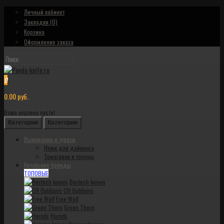
Личный кабинет
Закладки (0)
Корзина
Оформление заказа
0
0.00 руб.
Ваша корзина пуста!
Категории
Категории
Выживание и туризм
Ножи для дайвинга
Томагавки и топоры
Китайские бренды
ТОПОВЫЕ
Bestech knives
CH Outdoors
Free Wolf
Green Thorn
Harnds