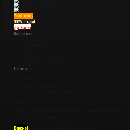
Viper
Winkler Knives
Zero Tolerance
Успей купить
Распродажа
100% Original
Оригинальные ножи
Дух Японии
Катанаками
Информация
Доставка
Наши гарантии
Оплата
О нас
Политика конфиденциальности
Правила возврата и обмена
Контакты
Наши контакты
+7931-323-62-60 (Telegram на номере)
+7981-975-30-50 (Whatsap на номере)
Адрес в Санкт-Петербурге
Точка самовывоза нашего магазина находится по адресу
Заозёрная улица, 14 АК
Важно!
На самовывоз резервируются только