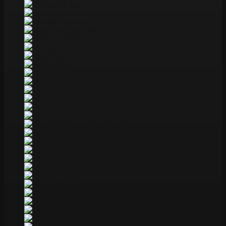
DPX Gear
Dwaine Carillo
Esee knives
Extrema Ratio
Fallkniven
Fox knives
Gerber
KA-BAR
Kershaw
Kiku Knives
Kingdom Armory
Lion Steel
Medford
Microtech
Miller Brothers Blade
Ontario knives
Pohl Force
ProTech
Reate knives
Rick Hinderer Knives
Rockstead
Spyderco
Strider Knives
TAD Dauntless Knives
Todd Begg
TOPS