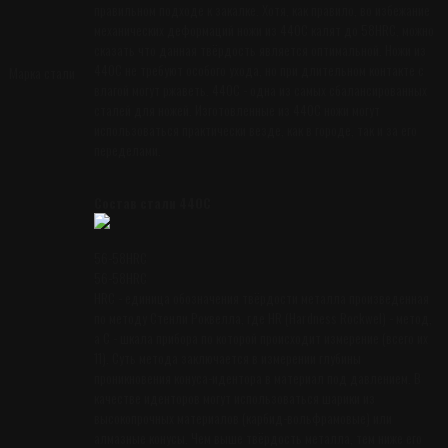
правильном подходе к закалке. Хотя, как правило, во избежание
механических деформаций ножи из 440С калят до 58HRC, можно
сказать что данная твёрдость является оптимальной. Ножи из
440С не требуют особого ухода, но при длительном контакте с
Марка стали
влагой могут ржаветь. 440С - одна из самых сбалансированных
сталей для ножей. Изготовленные из 440С ножи могут
использоваться практически везде, как в городе, так и за его
переделами.
Состав стали 440C
56-58HRC
56-58HRC
HRC - единица обозначения твёрдости металла произведенная
по методу Стенли Роквелла, где HR (Hardness Rockwel) - метод,
а C - шкала прибора по которой происходит измерение (всего их
11). Суть метода заключается в измерении глубины
проникновения конуса-идентора в материал под давлением. В
качестве иденторов могут использоваться шарики из
высокопрочных материалов (карбид-вольфрамовые) или
алмазные конусы. Чем выше твёрдость металла, тем ниже его