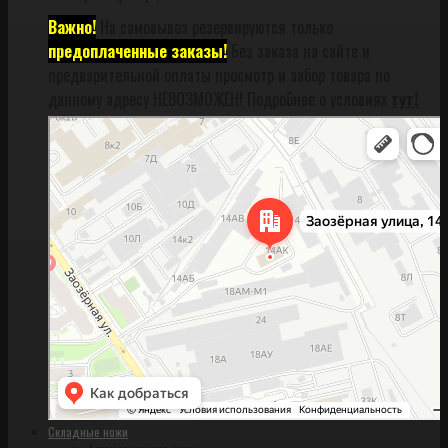
Важно!
На самовывоз резервируются только
предоплаченные заказы!
Без заказа на сайте и
предварительной оплаты просмотр и забор товара по
данному адресу НЕВОЗМОЖЕН! Подробнее о условиях
тут!
Санкт‑Петербург
Заозёрная улица, 14АК на карте Санкт‑Петербурга, ближайшее метро
Фрунзенская (закрыта) — Яндекс Карты
Складные ножи