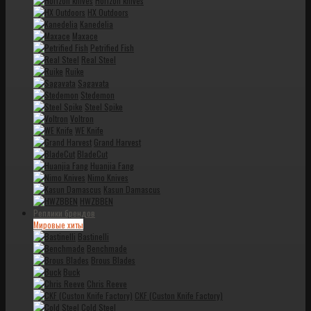
Horizon knives
HX Outdoors
Kanedelia
Maxace
Petrified Fish
Real Steel
Ruike
Sagavata
Stedemon
Steel Spike
Voltron
WE Knife
Grand Harvest
BladeCut
Huanjia Fang
Nimo Knives
Kasun Damascus
HWZBBEN
Реплики брендов
Мировые хиты
Bastinelli
Benchmade
Brous Blades
Buck
Chris Reeve
CKF (Custon Knife Factory)
Cold Steel