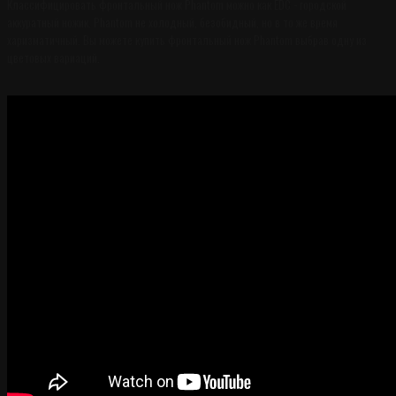
Классифицировать фронтальный нож Phantom можно как EDC - городской
аккуратный ножик. Phantom не холодный, безобидный, но в то же время
харизматичный. Вы можете купить фронтальный нож Phantom выбрав одну из
цветовых вариаций.