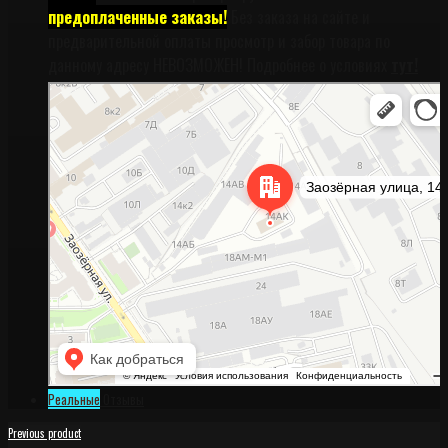
предоплаченные заказы!
Без заказа на сайте и
предварительной оплаты просмотр и забор товара по
данному адресу НЕВОЗМОЖЕН! Подробнее о условиях
тут!
Санкт‑Петербург
Заозёрная улица, 14АК на карте Санкт‑Петербурга, ближайшее метро
Фрунзенская (закрыта) — Яндекс Карты
Реальные
Отзывы
Previous product