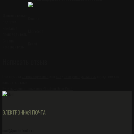
Дополнительно
Клипса
содержит
Компания
Microtech
производитель
Страна
Китай
изготовитель
Написать отзыв
Пожалуйста
авторизируйтесь
или
создайте учетную запись
перед тем как
написать отзыв
Купить фронтальный нож Phantom Drop Point
ЭЛЕКТРОННАЯ ПОЧТА
mail@panda-knife.ru