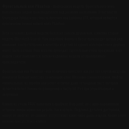
Фронтальный нож Phantom
- проверенная модель фронтального ножа
выпускалась рядом производителей под разными названиями. В частности
благодаря Yotube известность получил нож Lightning OTF, который является
практически точной копией ножа Phantom.
Хотя за основу данной модели был взят совсем другой нож, а именно старая
модель Microtech Scarab. Нож подобной формы в Китае производит целый ряд
компаний, соответственно и качество изделий от одного изготовителя к другому
может быть разным. Наш магазин проводит тщательный отбор продукции, и на
нашем сайте появляются только надежные модели от проверенного
производителя.
Фронтальный нож Phantom - нож отличного качества, как раз тот случай когда вы
покупаете больше качества за меньшую цену. Механика у ножа плавная, люфты
минимальные, из коробки нож режет отлично даже тетрадный лист, который
является более тонким по отношению к листу A4. Рез при этом плавный и
уверенный.
Клинок из стали 440С выполнен в профиле drop point, но c ярко-выраженным
острием, ножом можно как резать, так и колоть. Подгонка деталей достойная,
корпус не люфтит, не скрипит, отсутствуют какие-либо дыры и щели. Кроме этого
на ноже присутствует клипса.