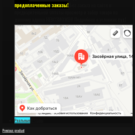
предоплаченные заказы!
Без заказа на сайте и
предварительной оплаты просмотр и забор товара по
данному адресу НЕВОЗМОЖЕН! Подробнее о условиях
тут!
Санкт‑Петербург
Заозёрная улица, 14АК на карте Санкт‑Петербурга, ближайшее метро
Фрунзенская (закрыта) — Яндекс Карты
Реальные
Отзывы
Previous product