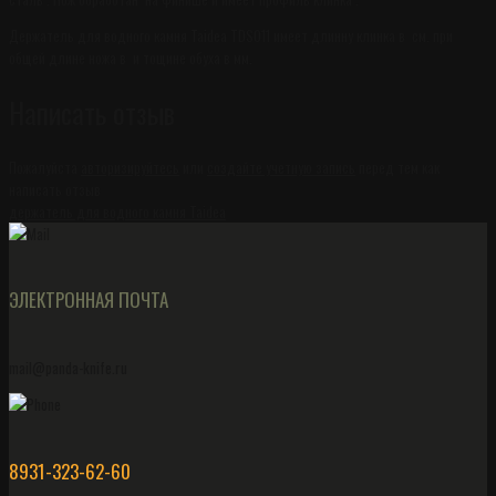
Держатель для водного камня Taidea TDS011 имеет длинну клинка в см. при
общей длине ножа в и тощине обуха в мм.
Написать отзыв
Пожалуйста
авторизируйтесь
или
создайте учетную запись
перед тем как
написать отзыв
держатель для водного камня Taidea
ЭЛЕКТРОННАЯ ПОЧТА
mail@panda-knife.ru
8931-323-62-60