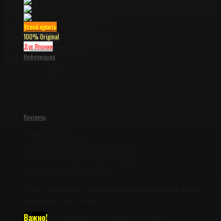
Viper
Winkler Knives
Zero Tolerance
Успей купить
Распродажа
100% Original
Оригинальные ножи
Дух Японии
Катанаками
Информация
Доставка
Наши гарантии
Оплата
О нас
Политика конфиденциальности
Правила возврата и обмена
Контакты
Наши контакты
+7931-323-62-60 (Telegram на номере)
+7981-975-30-50 (Whatsap на номере)
Адрес в Санкт-Петербурге
Точка самовывоза нашего магазина находится по адресу
Заозёрная улица, 14 АК
Важно!
На самовывоз резервируются только