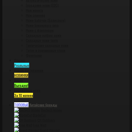
Автоматические ножи
Городские ножи (EDC)
Нож монета
Нож спиннер
Ножи бабочки (Балисонги)
Ножи брелкового типа
Ножи с флиппером
Складные outdoor ножи
Складные ножи танто
Тактические складные ножи
Титан и порошковые стали
Фронталки
Отзывы
Реальные
Новые поступления
НОВИНКИ
Акции
Выгодно!
Бесплатные ножи
За 10 копеек
ТОПОВЫЕ
Китайские бренды
Bestech knives
BladeCut
CH Outdoors
Free Wolf
Grand Harvest