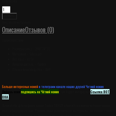
Количество
Хочу, но позже
Сравнить
Описание
Отзывов (0)
Характеристики:
Размеры (мм.) – 300*74*33
Материал – Silica gel
Вес (гр.) – 623г
Производитель –
Taidea
Страна производства – КНР.
Больше интересных ножей
в телеграмм канале наших друзей Четкий ножик
.
Любишь ножи
подпишись на Чёткий ножик
, там будет интересно.
Ссылка ВОТ
ОНА
.
Держатель для водного камня Taidea TDS011 относится к ножам которые можно
классифицировать как . Рукоять ножа выполнена из материала , на клинке стоит
сталь . Нож обработан на финише и имеет профиль клинка .