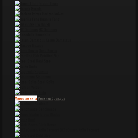
Green Thorn
Harnds
Horizon knives
Huanjia Fang
HWZBBEN
HX Outdoors
Kanedelia
Kasun Damascus
Maxace
Nimo Knives
Petrified Fish
Real Steel
Ruike
Sagavata
Stedemon
Steel Spike
Voltron
WE Knife
Мировые хиты
Реплики брендов
Bastinelli
Benchmade
Brous Blades
Buck
Chris Reeve
CKF (Custon Knife Factory)
Cold Steel