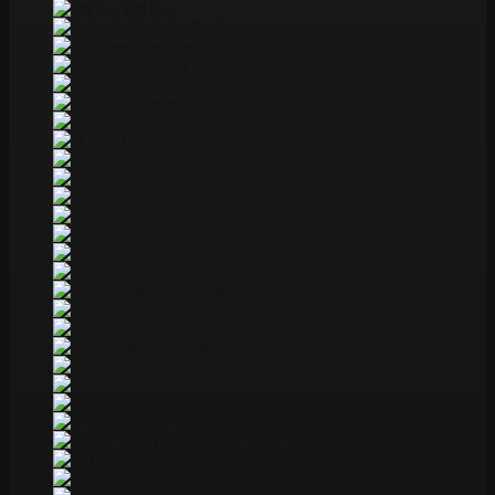
DPX Gear
Dwaine Carillo
Esee knives
Extrema Ratio
Fallkniven
Fox knives
Gerber
KA-BAR
Kershaw
Kiku Knives
Kingdom Armory
Lion Steel
Medford
Microtech
Miller Brothers Blade
Ontario knives
Pohl Force
ProTech
Reate knives
Rick Hinderer Knives
Rockstead
Spyderco
Strider Knives
TAD Dauntless Knives
Todd Begg
TOPS