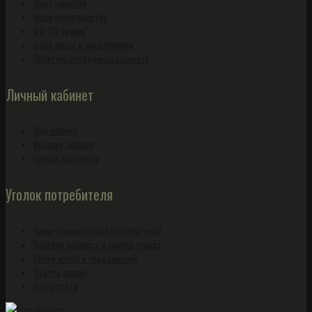
Наши гарантии
Наши преимущества
ФЗ "Об оружии"
Наши акции и предложения
Политика конфиденциальности
Личный кабинет
Мой аккаунт
История заказов
Список желаемого
Уголок потребителя
Закон о защите прав потребителей
Правила возврата и обмена товара
Прием жалоб и предложений
Задать вопрос
Карта сайта