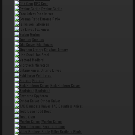
DPX Gear
Dwaine Carillo
Esee knives
Extrema Ratio
Fallkniven
Fox knives
Gerber
Kershaw
Kiku Knives
Kingdom Armory
Lion Steel
Medford
Microtech
Ontario knives
Pohl Force
ProTech
Rick Hinderer Knives
Rockstead
Spyderco
Strider Knives
TAD Dauntless Knives
Todd Begg
Viper
Winkler Knives
Zero Tolerance
Miller Brothers Blade