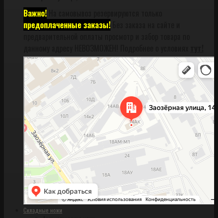
Важно!
На самовывоз резервируются только
предоплаченные заказы!
Без заказа на сайте и
предварительной оплаты просмотр и забор товара по
данному адресу НЕВОЗМОЖЕН! Подробнее о условиях
тут!
Санкт‑Петербург
Заозёрная улица, 14АК на карте Санкт‑Петербурга, ближайшее метро
Фрунзенская (закрыта) — Яндекс Карты
Складные ножи