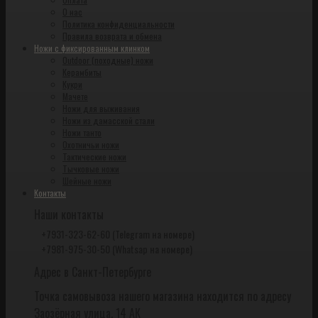
О нас
Политика конфиденциальности
Правила возврата и обмена
Ножи с фиксированным клинком
Outdoor (походные) ножи
Керамбиты
Кукри
Мачете
Ножи для выживания
Ножи из дамасской стали
Ножи танто
Охотничьи ножи
Тактические ножи
Тычковые ножи
Шейные ножи
Контакты
Наши контакты
+7931-323-62-60 (Telegram на номере)
+7981-975-30-50 (Whatsap на номере)
Адрес в Санкт-Петербурге
Точка самовывоза нашего магазина находится по адресу
Заозёрная улица, 14 АК