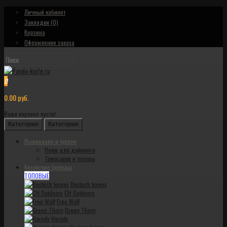
Личный кабинет
Закладки (0)
Корзина
Оформление заказа
0
0.00 руб.
Ваша корзина пуста!
Категории
Категории
Выживание и туризм
Ножи для дайвинга
Томагавки и топоры
Китайские бренды
ТОПОВЫЕ
Bestech knives
CH Outdoors
Free Wolf
Green Thorn
Harnds