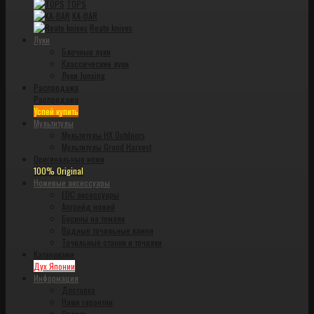
TOPS
KA-BAR
Reate knives
Луки
Блочные луки
Классические луки
Луки Junxing
Распродажа
Распродажа
Успей купить
Мультитулы
Мультитулы HX Outdoors
Мультитулы Grand Harvest
Оригинальные ножи
100% Original
Ножевые аксессуары
EDC аксессуары
Апгрейд ножей
Бусины на темляк
Водные точильные камни
Точильные станки и точилки
Катанаками
Дух Японии
Информация
Доставка
Наши гарантии
Оплата