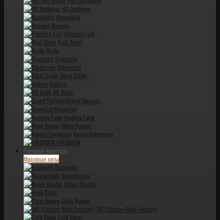
Horizon knives
HX Outdoors
Kanedelia
Maxace
Petrified Fish
Real Steel
Ruike
Sagavata
Stedemon
Steel Spike
Voltron
WE Knife
Grand Harvest
BladeCut
Huanjia Fang
Nimo Knives
Kasun Damascus
HWZBBEN
Реплики брендов
Мировые хиты
Bastinelli
Benchmade
Brous Blades
Buck
Chris Reeve
CKF (Custon Knife Factory)
Cold Steel