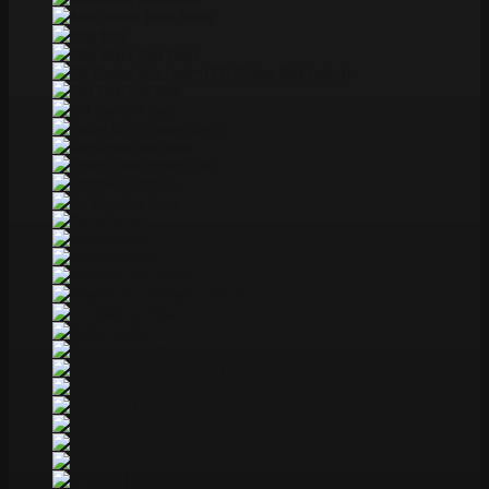
Brous Blades
Buck
Chris Reeve
CKF (Custon Knife Factory)
Cold Steel
DPX Gear
Dwaine Carillo
Esee knives
Extrema Ratio
Fallkniven
Fox knives
Gerber
KA-BAR
Kershaw
Kiku Knives
Kingdom Armory
Lion Steel
Medford
Microtech
Miller Brothers Blade
Ontario knives
Pohl Force
ProTech
Reate knives
Rick Hinderer Knives
Rockstead