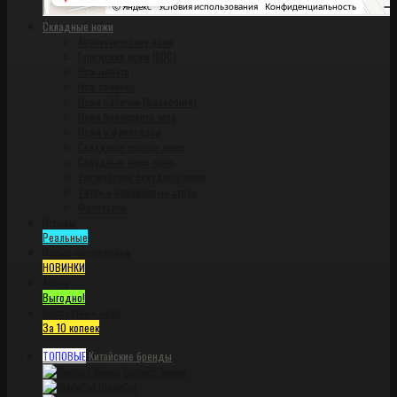
Складные ножи
Автоматические ножи
Городские ножи (EDC)
Нож монета
Нож спиннер
Ножи бабочки (Балисонги)
Ножи брелкового типа
Ножи с флиппером
Складные outdoor ножи
Складные ножи танто
Тактические складные ножи
Титан и порошковые стали
Фронталки
Отзывы
Реальные
Новые поступления
НОВИНКИ
Акции
Выгодно!
Бесплатные ножи
За 10 копеек
ТОПОВЫЕ
Китайские бренды
Bestech knives
BladeCut