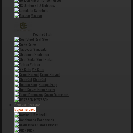
Horizon knives
HX Outdoors
Kanedelia
Maxace
Petrified Fish
Real Steel
Ruike
Sagavata
Stedemon
Steel Spike
Voltron
WE Knife
Grand Harvest
BladeCut
Huanjia Fang
Nimo Knives
Kasun Damascus
HWZBBEN
Реплики брендов
Мировые хиты
Bastinelli
Benchmade
Brous Blades
Buck