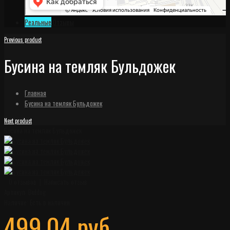
Реальные
Отзывы
Previous product
Бусина на темляк Бульдожек
Главная
Бусина на темляк Бульдожек
Next product
Бусина на темляк Бульдожек
0 отзывов
|
Написать отзыв
Артикул:
Buldog
Наличие:
Есть в наличии
499.04 руб.