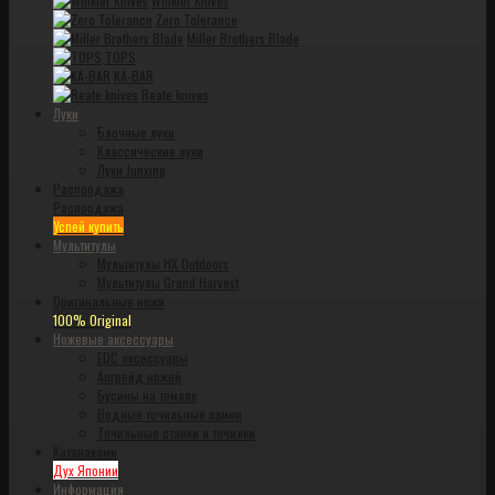
Winkler Knives
Zero Tolerance
Miller Brothers Blade
TOPS
KA-BAR
Reate knives
Луки
Блочные луки
Классические луки
Луки Junxing
Распродажа
Распродажа
Успей купить
Мультитулы
Мультитулы HX Outdoors
Мультитулы Grand Harvest
Оригинальные ножи
100% Original
Ножевые аксессуары
EDC аксессуары
Апгрейд ножей
Бусины на темляк
Водные точильные камни
Точильные станки и точилки
Катанаками
Дух Японии
Информация