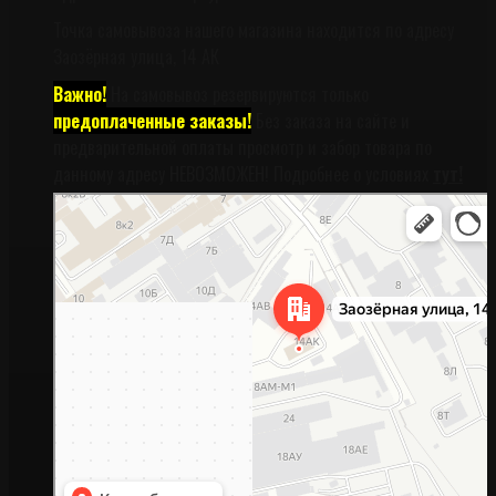
Точка самовывоза нашего магазина находится по адресу
Заозёрная улица, 14 АК
Важно!
На самовывоз резервируются только
предоплаченные заказы!
Без заказа на сайте и
предварительной оплаты просмотр и забор товара по
данному адресу НЕВОЗМОЖЕН! Подробнее о условиях
тут!
Санкт‑Петербург
Заозёрная улица, 14АК на карте Санкт‑Петербурга, ближайшее метро
Фрунзенская (закрыта) — Яндекс Карты