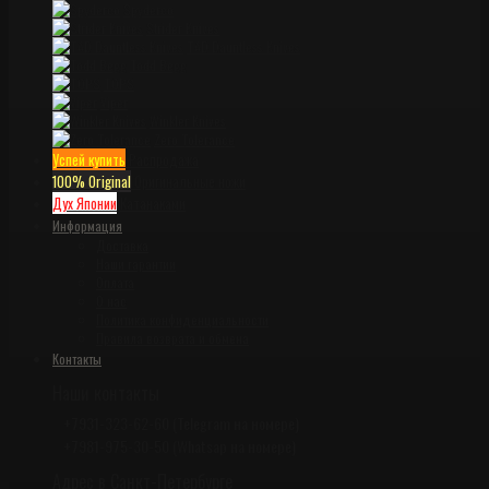
Spyderco
Strider Knives
TAD Dauntless Knives
Todd Begg
TOPS
Viper
Winkler Knives
Zero Tolerance
Успей купить
Распродажа
100% Original
Оригинальные ножи
Дух Японии
Катанаками
Информация
Доставка
Наши гарантии
Оплата
О нас
Политика конфиденциальности
Правила возврата и обмена
Контакты
Наши контакты
+7931-323-62-60 (Telegram на номере)
+7981-975-30-50 (Whatsap на номере)
Адрес в Санкт-Петербурге