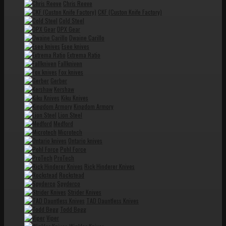
Chris Reeve
CKF (Custon Knife Factory)
Cold Steel
DPX Gear
Dwaine Carillo
Esee knives
Extrema Ratio
Fallkniven
Fox knives
Gerber
Kershaw
Kiku Knives
Kingdom Armory
Lion Steel
Medford
Microtech
Ontario knives
Pohl Force
ProTech
Rick Hinderer Knives
Rockstead
Spyderco
Strider Knives
TAD Dauntless Knives
Todd Begg
Viper