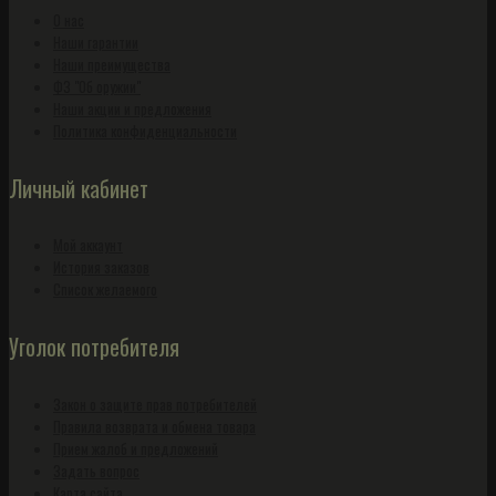
О нас
Наши гарантии
Наши преимущества
ФЗ "Об оружии"
Наши акции и предложения
Политика конфиденциальности
Личный кабинет
Мой аккаунт
История заказов
Список желаемого
Уголок потребителя
Закон о защите прав потребителей
Правила возврата и обмена товара
Прием жалоб и предложений
Задать вопрос
Карта сайта