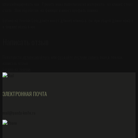
классифицировать как . Рукоять ножа выполнена из материала , на клинке стоит
сталь . Нож обработан на финише и имеет профиль клинка .
Бусина на темляк Бульдожек имеет длинну клинка в см. при общей длине ножа в
и тощине обуха в мм.
Написать отзыв
Пожалуйста
авторизируйтесь
или
создайте учетную запись
перед тем как
написать отзыв
Бусина на темляк
ЭЛЕКТРОННАЯ ПОЧТА
mail@panda-knife.ru