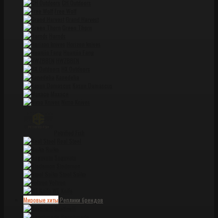
CH Outdoors
Free Wolf
Grand Harvest
Green Thorn
Harnds
Horizon knives
Huanjia Fang
HWZBBEN
HX Outdoors
Kanedelia
Kasun Damascus
Maxace
Nimo Knives
Petrified Fish
Real Steel
Ruike
Sagavata
Stedemon
Steel Spike
Voltron
WE Knife
Мировые хиты
Реплики брендов
Bastinelli
Benchmade