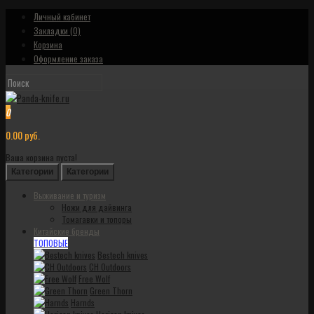
Личный кабинет
Закладки (0)
Корзина
Оформление заказа
0
0.00 руб.
Ваша корзина пуста!
Категории
Категории
Выживание и туризм
Ножи для дайвинга
Томагавки и топоры
Китайские бренды
ТОПОВЫЕ
Bestech knives
CH Outdoors
Free Wolf
Green Thorn
Harnds