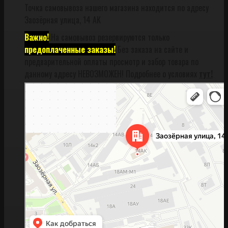
Точка самовывоза нашего магазина находится по адресу
Заозёрная улица, 14 АК
Важно!
На самовывоз резервируются только
предоплаченные заказы!
Без заказа на сайте и
предварительной оплаты просмотр и забор товара по
данному адресу НЕВОЗМОЖЕН! Подробнее о условиях
тут!
Санкт‑Петербург
Заозёрная улица, 14АК на карте Санкт‑Петербурга, ближайшее метро
Фрунзенская (закрыта) — Яндекс Карты