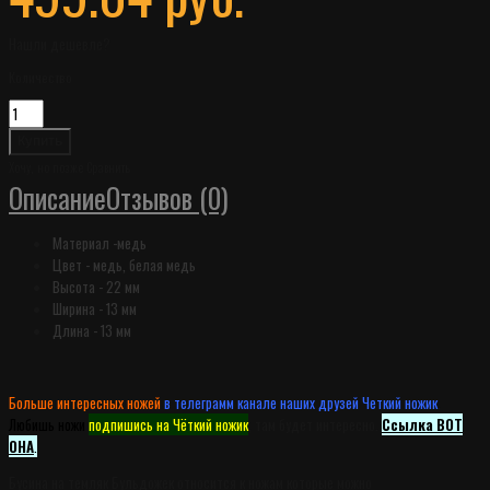
Нашли дешевле?
Количество
Хочу, но позже
Сравнить
Описание
Отзывов (0)
Материал -
медь
Цвет - медь, белая медь
Высота - 22 мм
Ширина - 13 мм
Длина - 13 мм
Больше интересных ножей
в телеграмм канале наших друзей Четкий ножик
.
Любишь ножи
подпишись на Чёткий ножик
, там будет интересно.
Ссылка ВОТ
ОНА
.
Бусина на темляк Бульдожек относится к ножам которые можно