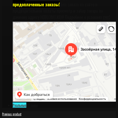
предоплаченные заказы!
Без заказа на сайте и
предварительной оплаты просмотр и забор товара по
данному адресу НЕВОЗМОЖЕН! Подробнее о условиях
тут!
Санкт‑Петербург
Заозёрная улица, 14АК на карте Санкт‑Петербурга, ближайшее метро
Фрунзенская (закрыта) — Яндекс Карты
Реальные
Отзывы
Previous product