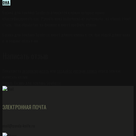
ОНА
.
Бусина для темляка Spyderco относится к ножам которые можно
классифицировать как . Рукоять ножа выполнена из материала , на клинке стоит
сталь . Нож обработан на финише и имеет профиль клинка .
Бусина для темляка Spyderco имеет длинну клинка в см. при общей длине ножа
в и тощине обуха в мм.
Написать отзыв
Пожалуйста
авторизируйтесь
или
создайте учетную запись
перед тем как
написать отзыв
Купить бусину для темляка Spyderco
ЭЛЕКТРОННАЯ ПОЧТА
mail@panda-knife.ru