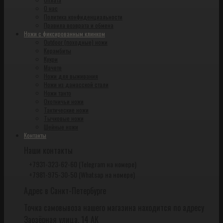
О нас
Политика конфиденциальности
Правила возврата и обмена
Ножи с фиксированным клинком
Outdoor (походные) ножи
Керамбиты
Кукри
Мачете
Ножи для выживания
Ножи из дамасской стали
Ножи танто
Охотничьи ножи
Тактические ножи
Тычковые ножи
Шейные ножи
Контакты
Наши контакты
+7931-323-62-60 (Telegram на номере)
+7981-975-30-50 (Whatsap на номере)
Адрес в Санкт-Петербурге
Точка самовывоза нашего магазина находится по адресу
Заозёрная улица, 14 АК