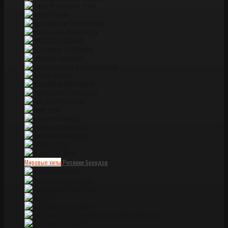
Green Thorn
Harnds
Horizon knives
Huanjia Fang
HWZBBEN
HX Outdoors
Kanedelia
Kasun Damascus
Maxace
Nimo Knives
Petrified Fish
Real Steel
Ruike
Sagavata
Stedemon
Steel Spike
Voltron
WE Knife
Мировые хиты
Реплики брендов
Bastinelli
Benchmade
Brous Blades
Buck
Chris Reeve
CKF (Custon Knife Factory)
Cold Steel