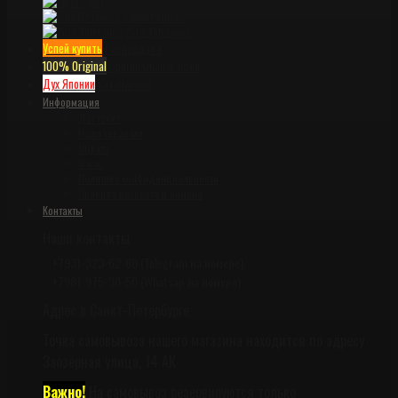
Viper
Winkler Knives
Zero Tolerance
Успей купить
Распродажа
100% Original
Оригинальные ножи
Дух Японии
Катанаками
Информация
Доставка
Наши гарантии
Оплата
О нас
Политика конфиденциальности
Правила возврата и обмена
Контакты
Наши контакты
+7931-323-62-60 (Telegram на номере)
+7981-975-30-50 (Whatsap на номере)
Адрес в Санкт-Петербурге
Точка самовывоза нашего магазина находится по адресу
Заозёрная улица, 14 АК
Важно!
На самовывоз резервируются только