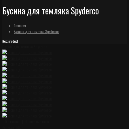
Бусина для темляка Spyderco
Главная
Бусина для темляка Spyderco
Next product
Бусина для темляка Spyderco
0 отзывов
|
Написать отзыв
Артикул:
5672