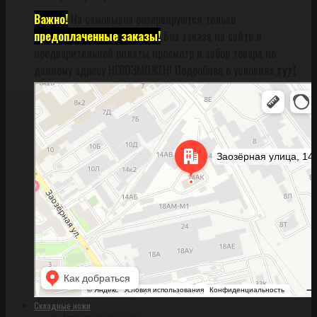
Важно!
На самовывоз резервируются только
предоплаченные заказы!
Без заказа на сайте и
предварительной оплаты просмотр и забор товара по
данному адресу НЕВОЗМОЖЕН! Подробнее о условиях
тут!
Санкт‑Петербург
Заозёрная улица, 14АК на карте Санкт‑Петербурга, ближайшее метро
Фрунзенская (закрыта) — Яндекс Карты
Складные ножи