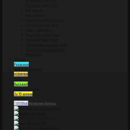
Автоматические ножи
Городские ножи (EDC)
Нож монета
Нож спиннер
Ножи бабочки (Балисонги)
Ножи брелкового типа
Ножи с флиппером
Складные outdoor ножи
Складные ножи танто
Тактические складные ножи
Титан и порошковые стали
Фронталки
Отзывы
Реальные
Новые поступления
НОВИНКИ
Акции
Выгодно!
Бесплатные ножи
За 10 копеек
ТОПОВЫЕ
Китайские бренды
Bestech knives
BladeCut
CH Outdoors
Free Wolf
Grand Harvest