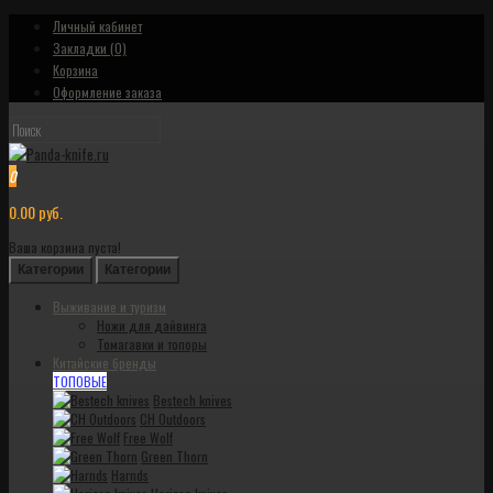
Личный кабинет
Закладки (0)
Корзина
Оформление заказа
0
0.00 руб.
Ваша корзина пуста!
Категории
Категории
Выживание и туризм
Ножи для дайвинга
Томагавки и топоры
Китайские бренды
ТОПОВЫЕ
Bestech knives
CH Outdoors
Free Wolf
Green Thorn
Harnds