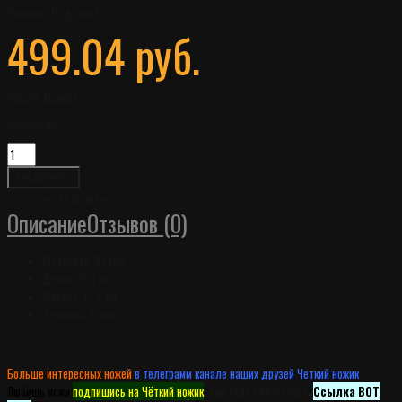
Наличие:
Под заказ
499.04 руб.
Нашли дешевле?
Количество
Уведомить
Хочу, но позже
Сравнить
Описание
Отзывов (0)
Материал: Латунь
Длина: 15,1 мм
Ширина: 15,2 мм
Толщина: 10 мм.
Больше интересных ножей
в телеграмм канале наших друзей Четкий ножик
.
Любишь ножи
подпишись на Чёткий ножик
, там будет интересно.
Ссылка ВОТ