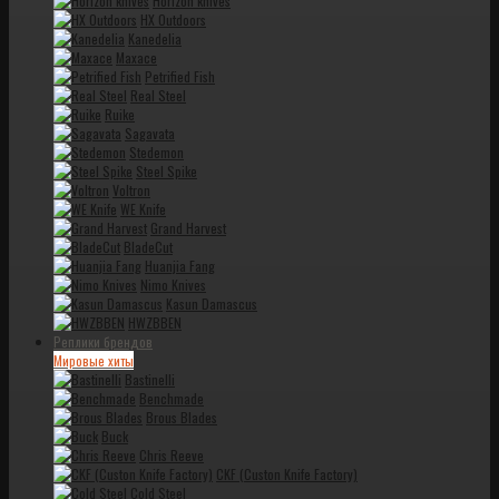
Horizon knives
HX Outdoors
Kanedelia
Maxace
Petrified Fish
Real Steel
Ruike
Sagavata
Stedemon
Steel Spike
Voltron
WE Knife
Grand Harvest
BladeCut
Huanjia Fang
Nimo Knives
Kasun Damascus
HWZBBEN
Реплики брендов
Мировые хиты
Bastinelli
Benchmade
Brous Blades
Buck
Chris Reeve
CKF (Custon Knife Factory)
Cold Steel