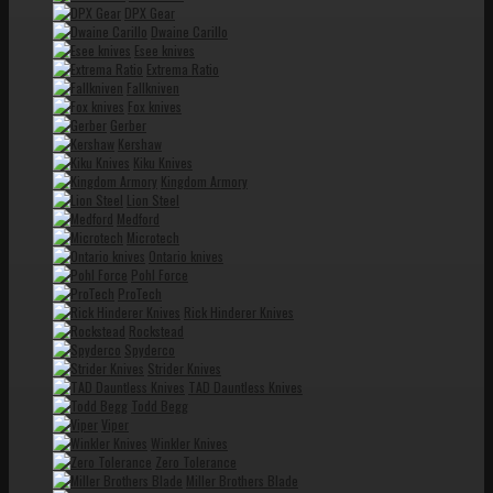
DPX Gear
Dwaine Carillo
Esee knives
Extrema Ratio
Fallkniven
Fox knives
Gerber
Kershaw
Kiku Knives
Kingdom Armory
Lion Steel
Medford
Microtech
Ontario knives
Pohl Force
ProTech
Rick Hinderer Knives
Rockstead
Spyderco
Strider Knives
TAD Dauntless Knives
Todd Begg
Viper
Winkler Knives
Zero Tolerance
Miller Brothers Blade