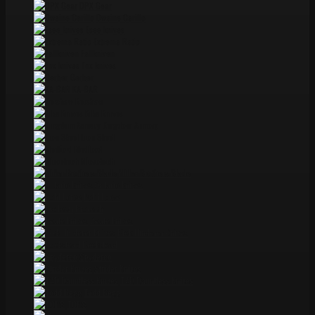
DPX Gear
Dwaine Carillo
Esee knives
Extrema Ratio
Fallkniven
Fox knives
Gerber
KA-BAR
Kershaw
Kiku Knives
Kingdom Armory
Lion Steel
Medford
Microtech
Miller Brothers Blade
Ontario knives
Pohl Force
ProTech
Reate knives
Rick Hinderer Knives
Rockstead
Spyderco
Strider Knives
TAD Dauntless Knives
Todd Begg
TOPS