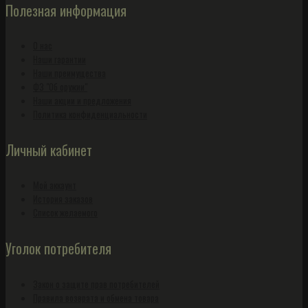
Полезная информация
О нас
Наши гарантии
Наши преимущества
ФЗ "Об оружии"
Наши акции и предложения
Политика конфиденциальности
Личный кабинет
Мой аккаунт
История заказов
Список желаемого
Уголок потребителя
Закон о защите прав потребителей
Правила возврата и обмена товара