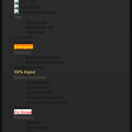
TOPS
KA-BAR
Reate knives
Луки
Блочные луки
Классические луки
Луки Junxing
Распродажа
Распродажа
Успей купить
Мультитулы
Мультитулы HX Outdoors
Мультитулы Grand Harvest
Оригинальные ножи
100% Original
Ножевые аксессуары
EDC аксессуары
Апгрейд ножей
Бусины на темляк
Водные точильные камни
Точильные станки и точилки
Катанаками
Дух Японии
Информация
Доставка
Наши гарантии
Оплата