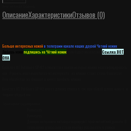
Хочу, но позже
Сравнить
Описание
Характеристики
Отзывов (0)
Больше интересных ножей
в телеграмм канале наших друзей Четкий ножик
.
Любишь ножи
подпишись на Чёткий ножик
, там будет интересно.
Ссылка ВОТ
ОНА
.
Браслет HX Outdoors SP-02 относится к ножам которые можно классифицировать
как . Рукоять ножа выполнена из материала , на клинке стоит сталь Damascus.
Нож обработан на финише и имеет профиль клинка .
Браслет HX Outdoors SP-02 имеет длинну клинка в см. при общей длине ножа в и
тощине обуха в мм.
Технические характеристики
Damascus
Damascus
Данным названием китайцы маркируют свой китайский дамаск. О
технологии дамасской стали вообще рассказать в рамках