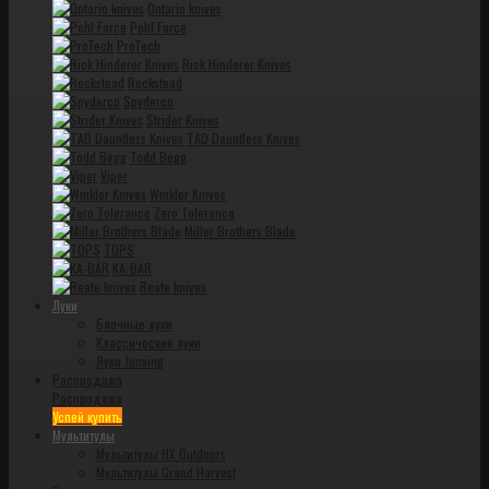
Ontario knives
Pohl Force
ProTech
Rick Hinderer Knives
Rockstead
Spyderco
Strider Knives
TAD Dauntless Knives
Todd Begg
Viper
Winkler Knives
Zero Tolerance
Miller Brothers Blade
TOPS
KA-BAR
Reate knives
Луки
Блочные луки
Классические луки
Луки Junxing
Распродажа
Распродажа
Успей купить
Мультитулы
Мультитулы HX Outdoors
Мультитулы Grand Harvest