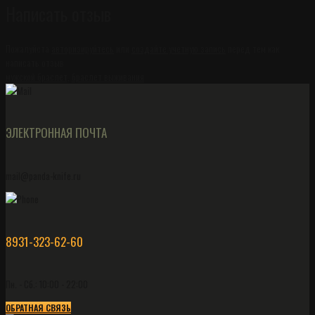
Написать отзыв
Пожалуйста
авторизируйтесь
или
создайте учетную запись
перед тем как
написать отзыв
мужской браслет
,
браслет выживания
ЭЛЕКТРОННАЯ ПОЧТА
mail@panda-knife.ru
8931-323-62-60
Пн. - Сб.: 10:00 - 22:00
ОБРАТНАЯ СВЯЗЬ