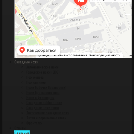
Складные ножи
Автоматические ножи
Городские ножи (EDC)
Нож монета
Нож спиннер
Ножи бабочки (Балисонги)
Ножи брелкового типа
Ножи с флиппером
Складные outdoor ножи
Складные ножи танто
Тактические складные ножи
Титан и порошковые стали
Фронталки
Отзывы
Реальные