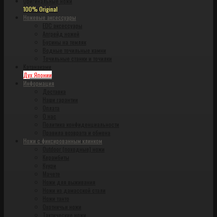
Оригинальные ножи
100% Original
Ножевые аксессуары
EDC аксессуары
Апгрейд ножей
Бусины на темляк
Водные точильные камни
Точильные станки и точилки
Катанаками
Дух Японии
Информация
Доставка
Наши гарантии
Оплата
О нас
Политика конфиденциальности
Правила возврата и обмена
Ножи с фиксированным клинком
Outdoor (походные) ножи
Керамбиты
Кукри
Мачете
Ножи для выживания
Ножи из дамасской стали
Ножи танто
Охотничьи ножи
Тактические ножи