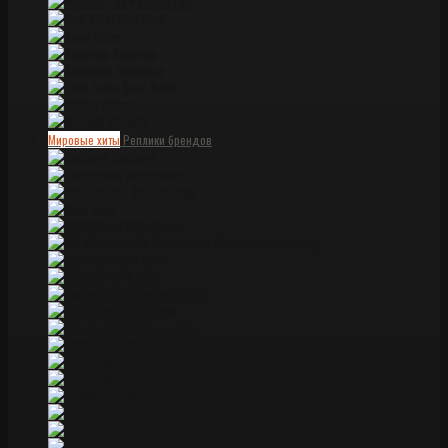
Petrified Fish
Real Steel
Ruike
Sagavata
Stedemon
Steel Spike
Voltron
WE Knife
Мировые хиты
Реплики брендов
Bastinelli
Benchmade
Brous Blades
Buck
Chris Reeve
CKF (Custon Knife Factory)
Cold Steel
DPX Gear
Dwaine Carillo
Esee knives
Extrema Ratio
Fallkniven
Fox knives
Gerber
KA-BAR
Kershaw
Kiku Knives
Kingdom Armory