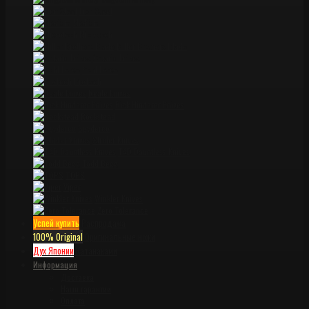
Lion Steel
Medford
Microtech
Miller Brothers Blade
Ontario knives
Pohl Force
ProTech
Reate knives
Rick Hinderer Knives
Rockstead
Spyderco
Strider Knives
TAD Dauntless Knives
Todd Begg
TOPS
Viper
Winkler Knives
Zero Tolerance
Успей купить
Распродажа
100% Original
Оригинальные ножи
Дух Японии
Катанаками
Информация
Доставка
Наши гарантии
Оплата