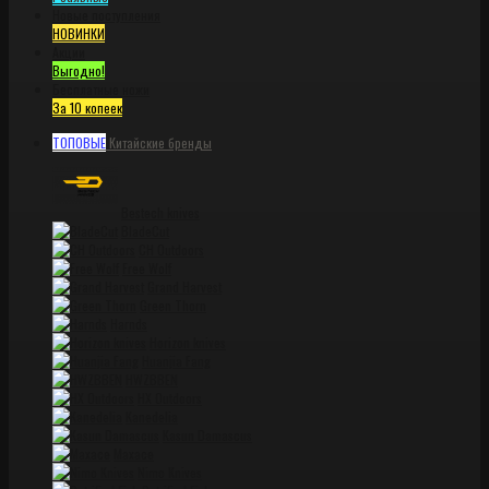
Новые поступления
НОВИНКИ
Акции
Выгодно!
Бесплатные ножи
За 10 копеек
ТОПОВЫЕ
Китайские бренды
Bestech knives
BladeCut
CH Outdoors
Free Wolf
Grand Harvest
Green Thorn
Harnds
Horizon knives
Huanjia Fang
HWZBBEN
HX Outdoors
Kanedelia
Kasun Damascus
Maxace
Nimo Knives