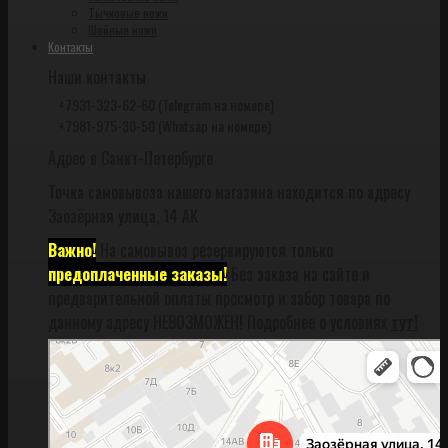
Тычковые ножи
Шейные ножи
Контакты
Наши контакты
+7931-323-62-60 (Telegram на номере)
+7981-975-30-50 (Whatsap на номере)
Адрес в Санкт-Петербурге
Точка самовывоза нашего магазина находится по адресу
Заозёрная улица, 14 АК
Важно!
На самовывоз резервируются только
предоплаченные заказы!
Без заказа на сайте и
предварительной оплаты просмотр и забор товара по
данному адресу НЕВОЗМОЖЕН! Подробнее о условиях
тут!
Санкт‑Петербург
Заозёрная улица, 14АК на карте Санкт‑Петербурга, ближайшее метро
Фрунзенская (закрыта) — Яндекс Карты