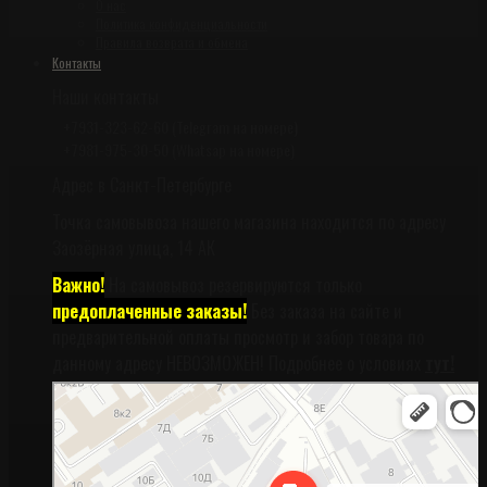
О нас
Политика конфиденциальности
Правила возврата и обмена
Контакты
Наши контакты
+7931-323-62-60 (Telegram на номере)
+7981-975-30-50 (Whatsap на номере)
Адрес в Санкт-Петербурге
Точка самовывоза нашего магазина находится по адресу
Заозёрная улица, 14 АК
Важно!
На самовывоз резервируются только
предоплаченные заказы!
Без заказа на сайте и
предварительной оплаты просмотр и забор товара по
данному адресу НЕВОЗМОЖЕН! Подробнее о условиях
тут!
Санкт‑Петербург
Заозёрная улица, 14АК на карте Санкт‑Петербурга, ближайшее метро
Фрунзенская (закрыта) — Яндекс Карты