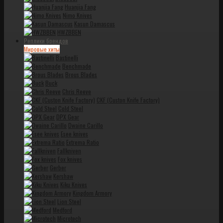
Huanjia Fang
Nimo Knives
Kasun Damascus
HWZBBEN
Реплики брендов
Мировые хиты
Bastinelli
Benchmade
Brous Blades
Buck
Chris Reeve
CKF (Custon Knife Factory)
Cold Steel
DPX Gear
Dwaine Carillo
Esee knives
Extrema Ratio
Fallkniven
Fox knives
Gerber
Kershaw
Kiku Knives
Kingdom Armory
Lion Steel
Medford
Microtech