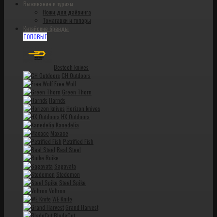
Выживание и туризм
Ножи для дайвинга
Томагавки и топоры
Китайские бренды
ТОПОВЫЕ
Bestech knives
CH Outdoors
Free Wolf
Green Thorn
Harnds
Horizon knives
HX Outdoors
Kanedelia
Maxace
Petrified Fish
Real Steel
Ruike
Sagavata
Stedemon
Steel Spike
Voltron
WE Knife
Grand Harvest
BladeCut