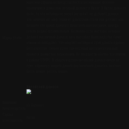
короткой справки не представляется возможным, поэтому
ограничимся дамаском, который делают в Китае. В Китае дамаску
быть, то что китайцы не умеют (не хотят, не делают) дамаск -
это, конечно же, миф. Ножи из дамасской стали они делают, как
правило это дикий дамаск с произвольным рисунком, иногда
(очень редко) штемпельный. Возможно есть мастера, которые
делают мозаичный дамаск, но в массовое производство такие
Марка стали
клинки не попадают. Что мешают китайцы в свой дамаск одному
богу известно, скорее всего там местный инструментальный
прокат и хромистые нержавейки. По твёрдости обычно это клинки
в районе 58HRC. В общем и целом китайский дамаск ничем не
хуже, к примеру, нашего дикого ворсменского дамаска, поэтому
брать можно, резать можно.
Китайский дамаск
Компания
HX Outdoors
производитель
Страна
Китай
изготовитель