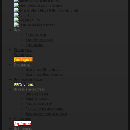
Winkler Knives
Zero Tolerance
Miller Brothers Blade
TOPS
KA-BAR
Reate knives
Луки
Блочные луки
Классические луки
Луки Junxing
Распродажа
Распродажа
Успей купить
Мультитулы
Мультитулы HX Outdoors
Мультитулы Grand Harvest
Оригинальные ножи
100% Original
Ножевые аксессуары
EDC аксессуары
Апгрейд ножей
Бусины на темляк
Водные точильные камни
Точильные станки и точилки
Катанаками
Дух Японии
Информация