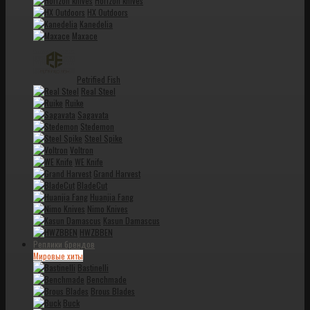
Horizon knives
HX Outdoors
Kanedelia
Maxace
Petrified Fish
Real Steel
Ruike
Sagavata
Stedemon
Steel Spike
Voltron
WE Knife
Grand Harvest
BladeCut
Huanjia Fang
Nimo Knives
Kasun Damascus
HWZBBEN
Реплики брендов
Мировые хиты
Bastinelli
Benchmade
Brous Blades
Buck