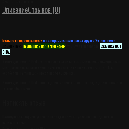
Хочу, но позже
Сравнить
Описание
Отзывов (0)
Больше интересных ножей
в телеграмм канале наших друзей Четкий ножик
.
Любишь ножи
подпишись на Чёткий ножик
, там будет интересно.
Ссылка ВОТ
ОНА
.
Зажим для ножен Ulticlip относится к ножам которые можно классифицировать
как . Рукоять ножа выполнена из материала , на клинке стоит сталь . Нож
обработан на финише и имеет профиль клинка .
Зажим для ножен Ulticlip имеет длинну клинка в см. при общей длине ножа в и
тощине обуха в мм.
Написать отзыв
Пожалуйста
авторизируйтесь
или
создайте учетную запись
перед тем как
написать отзыв
Купить зажим для ножен Ulticlip