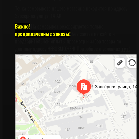
Точка самовывоза нашего магазина находится по адресу
Заозёрная улица, 14 АК
Важно!
На самовывоз резервируются только
предоплаченные заказы!
Без заказа на сайте и
предварительной оплаты просмотр и забор товара по
данному адресу НЕВОЗМОЖЕН! Подробнее о условиях
тут!
Санкт‑Петербург
Заозёрная улица, 14АК на карте Санкт‑Петербурга, ближайшее метро
Фрунзенская (закрыта) — Яндекс Карты