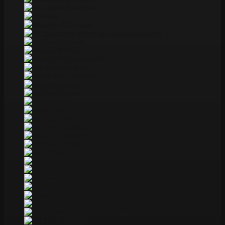
Brous Blades
Buck
Chris Reeve
CKF (Custon Knife Factory)
Cold Steel
DPX Gear
Dwaine Carillo
Esee knives
Extrema Ratio
Fallkniven
Fox knives
Gerber
KA-BAR
Kershaw
Kiku Knives
Kingdom Armory
Lion Steel
Medford
Microtech
Miller Brothers Blade
Ontario knives
Pohl Force
ProTech
Reate knives
Rick Hinderer Knives
Rockstead