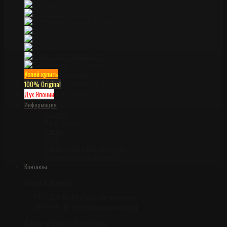
Spyderco
Strider Knives
TAD Dauntless Knives
Todd Begg
TOPS
Viper
Winkler Knives
Zero Tolerance
Успей купить
Распродажа
100% Original
Оригинальные ножи
Дух Японии
Катанаками
Информация
Доставка
Наши гарантии
Оплата
О нас
Политика конфиденциальности
Правила возврата и обмена
Контакты
Наши контакты
+7931-323-62-60 (Telegram на номере)
+7981-975-30-50 (Whatsap на номере)
Адрес в Санкт-Петербурге