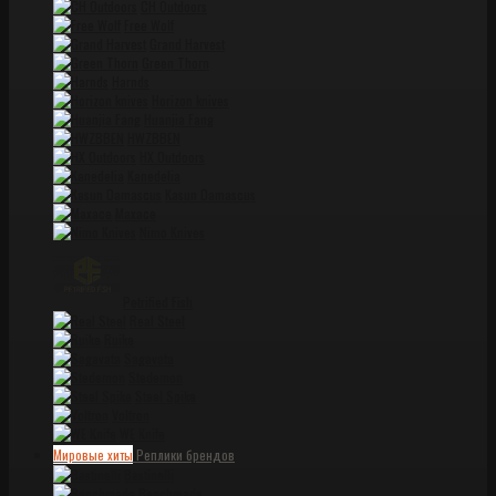
CH Outdoors
Free Wolf
Grand Harvest
Green Thorn
Harnds
Horizon knives
Huanjia Fang
HWZBBEN
HX Outdoors
Kanedelia
Kasun Damascus
Maxace
Nimo Knives
Petrified Fish
Real Steel
Ruike
Sagavata
Stedemon
Steel Spike
Voltron
WE Knife
Мировые хиты
Реплики брендов
Bastinelli
Benchmade