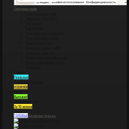
Складные ножи
Автоматические ножи
Городские ножи (EDC)
Нож монета
Нож спиннер
Ножи бабочки (Балисонги)
Ножи брелкового типа
Ножи с флиппером
Складные outdoor ножи
Складные ножи танто
Тактические складные ножи
Титан и порошковые стали
Фронталки
Отзывы
Реальные
Новые поступления
НОВИНКИ
Акции
Выгодно!
Бесплатные ножи
За 10 копеек
ТОПОВЫЕ
Китайские бренды
Bestech knives
BladeCut