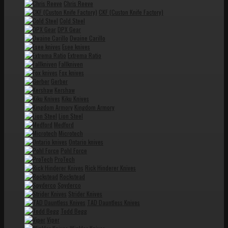
Chris Reeve
CKF (Custon Knife Factory)
Cold Steel
DPX Gear
Dwaine Carillo
Esee knives
Extrema Ratio
Fallkniven
Fox knives
Gerber
Kershaw
Kiku Knives
Kingdom Armory
Lion Steel
Medford
Microtech
Ontario knives
Pohl Force
ProTech
Rick Hinderer Knives
Rockstead
Spyderco
Strider Knives
TAD Dauntless Knives
Todd Begg
Viper