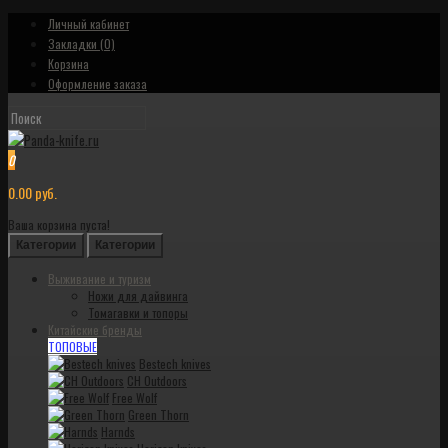
Личный кабинет
Закладки (0)
Корзина
Оформление заказа
0
0.00 руб.
Ваша корзина пуста!
Категории
Категории
Выживание и туризм
Ножи для дайвинга
Томагавки и топоры
Китайские бренды
ТОПОВЫЕ
Bestech knives
CH Outdoors
Free Wolf
Green Thorn
Harnds