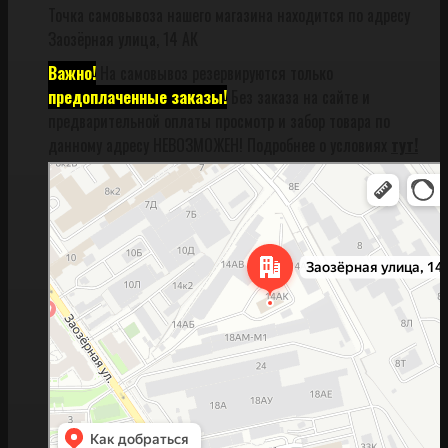
Точка самовывоза нашего магазина находится по адресу
Заозёрная улица, 14 АК
Важно!
На самовывоз резервируются только
предоплаченные заказы!
Без заказа на сайте и
предварительной оплаты просмотр и забор товара по
данному адресу НЕВОЗМОЖЕН! Подробнее о условиях
тут!
Санкт‑Петербург
Заозёрная улица, 14АК на карте Санкт‑Петербурга, ближайшее метро
Фрунзенская (закрыта) — Яндекс Карты