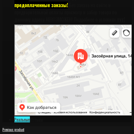
предоплаченные заказы!
Без заказа на сайте и
предварительной оплаты просмотр и забор товара по
данному адресу НЕВОЗМОЖЕН! Подробнее о условиях
тут!
Санкт‑Петербург
Заозёрная улица, 14АК на карте Санкт‑Петербурга, ближайшее метро
Фрунзенская (закрыта) — Яндекс Карты
Реальные
Отзывы
Previous product