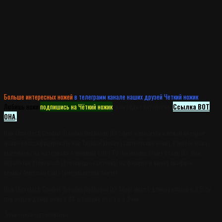
Больше интересных ножей
в телеграмм канале наших друзей Четкий ножик
.
Любишь ножи
подпишись на Чёткий ножик
, там будет интересно.
Ссылка ВОТ
ОНА
.
Нож Microtech Combat Troodon Hellhound D2 Silver относится к ножам которые
можно классифицировать как Tactical knives (тактические ножи). Рукоять ножа
выполнена из материала Алюминий 6061-T6, на клинке стоит сталь D2. Нож
обработан Stonewash (Стоунвош - галтовка) на финише и имеет профиль
клинка American tanto (американский танто).
Нож Microtech Combat Troodon Hellhound D2 Silver имеет длинну клинка в 9.5 см.
при общей длине ножа в 24 и тощине обуха в 3.2 мм.
Технические характеристики