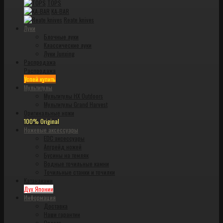
TOPS
KA-BAR
Reate knives
Луки
Блочные луки
Классические луки
Луки Junxing
Распродажа
Распродажа
Успей купить
Мультитулы
Мультитулы HX Outdoors
Мультитулы Grand Harvest
Оригинальные ножи
100% Original
Ножевые аксессуары
EDC аксессуары
Апгрейд ножей
Бусины на темляк
Водные точильные камни
Точильные станки и точилки
Катанаками
Дух Японии
Информация
Доставка
Наши гарантии
Оплата