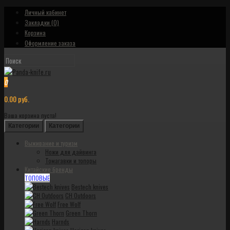
Личный кабинет
Закладки (0)
Корзина
Оформление заказа
0
0.00 руб.
Ваша корзина пуста!
Категории
Категории
Выживание и туризм
Ножи для дайвинга
Томагавки и топоры
Китайские бренды
ТОПОВЫЕ
Bestech knives
CH Outdoors
Free Wolf
Green Thorn
Harnds