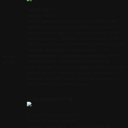
Алюминий 6061-T6
Алюминий 6061-T6
Сплав из алюминия, применяемый в авиации, который также
пользуется большой популярностью в качестве сырья для
рукояток карманных ножей. Ему свойственна отличная прочность
и функциональность. Российское название материала АД-33.
Обычно сплав анодируется до появления плотного покрытия для
повышения эффективности готового изделия. За счёт
электролитического оксидирования сплава оксидная плёнка
Материал
становится прочнее, а поверхность самого инструмента
рукояти
невосприимчивой к ржавчине и изнашиванию. Кроме этого, плёнка
украшает поверхность металла и позволяет окрашивать её в
разные оттенки. Обычно боевые ножи-тактики окрашиваются в
чёрный, а также оливково-зелёный цвета.
Состав алюминия 6061-T6
Stonewash (Стоунвош - галтовка)
Stonewash (Стоунвош - галтовка)
Стоунвош - галтовка (wash - мытьё) - способ обработки