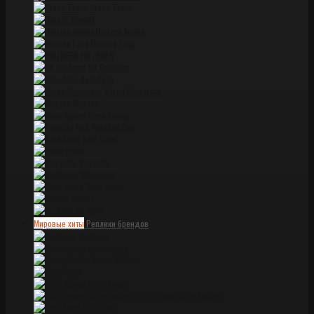
Green Thorn
Harnds
Horizon knives
Huanjia Fang
HWZBBEN
HX Outdoors
Kanedelia
Kasun Damascus
Maxace
Nimo Knives
Petrified Fish
Real Steel
Ruike
Sagavata
Stedemon
Steel Spike
Voltron
WE Knife
Мировые хиты
Реплики брендов
Bastinelli
Benchmade
Brous Blades
Buck
Chris Reeve
CKF (Custon Knife Factory)
Cold Steel