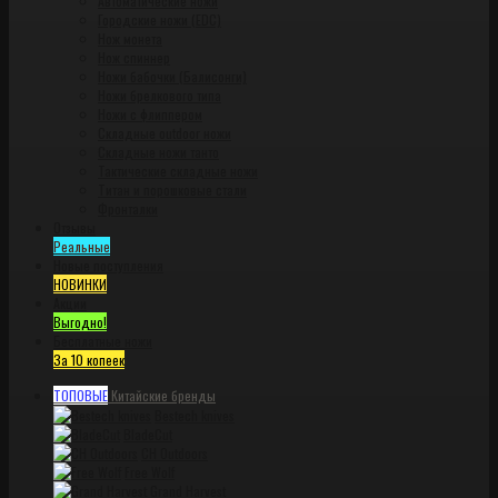
Автоматические ножи
Городские ножи (EDC)
Нож монета
Нож спиннер
Ножи бабочки (Балисонги)
Ножи брелкового типа
Ножи с флиппером
Складные outdoor ножи
Складные ножи танто
Тактические складные ножи
Титан и порошковые стали
Фронталки
Отзывы
Реальные
Новые поступления
НОВИНКИ
Акции
Выгодно!
Бесплатные ножи
За 10 копеек
ТОПОВЫЕ
Китайские бренды
Bestech knives
BladeCut
CH Outdoors
Free Wolf
Grand Harvest