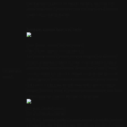
ножевой производитель не обошел профиль American tanto
своим вниманием. Практически у каждого найдётся в линейке
ножик с подобным профилем.
Профиль клинка American tanto
Plain (Плейн - ровная, без серрейтора)
Plain (Плейн - ровная, без серрейтора)
Тип заточки клинка с ровной режущей кромкой. Это наиболее
распространенный вариант заточки, отличающийся в первую
очередь своим универсализмом. Использовать ножи с такой
Тип режущей
заточкой можно при работе с любыми материалами, при этом
кромки
эффективность определяется исключительно углом заточки.
При работе с твердыми материалами лучше иметь режущую
кромку с большим углом, в то время как минимальные углы более
эффективны при работе с мягкими материалами.
Flat grind (Прямые спуски)
Flat grind (Прямые спуски)
Flat Grind - вариант шлифа (сечения) клинка с прямыми спусками
к режущей кромке. Один из самых популярных вариантов сечения