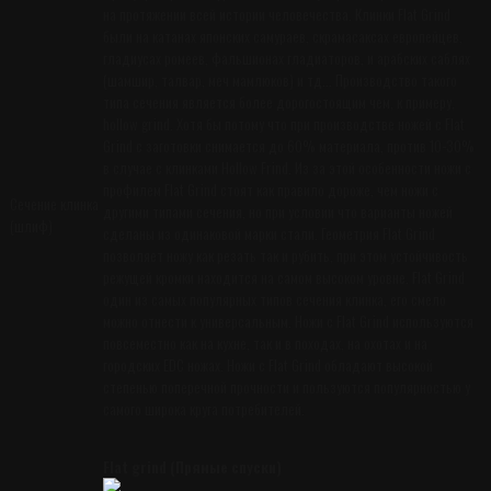
на протяжении всей истории человечества. Клинки Flat Grind
были на катанах японских самураев, скрамасаксах европейцев,
гладиусах ромеев, фальшионах гладиаторов, и арабских саблях
(шамшир, талвар, меч мамлюков) и тд... Производство такого
типа сечения является более дорогостоящим чем, к примеру,
hollow grind. Хотя бы потому что при производстве ножей с Flat
Grind с заготовки снимается до 60% материала, против 10-30%
в случае с клинками Hollow Frind. Из за этой особенности ножи с
профилем Flat Grind стоят как правило дороже, чем ножи с
Сечение клинка
другими типами сечения, но при условии что варианты ножей
(шлиф)
сделаны из одинаковой марки стали. Геометрия Flat Grind
позволяет ножу как резать так и рубить, при этом устойчивость
режущей кромки находится на самом высоком уровне. Flat Grind
один из самых популярных типов сечения клинка, его смело
можно отнести к универсальным. Ножи с Flat Grind используются
повсеместно как на кухне, так и в походах, на охотах и на
городских EDC ножах. Ножи с Flat Grind обладают высокой
степенью поперечной прочности и пользуются популярностью у
самого широка круга потребителей.
Flat grind (Прямые спуски)