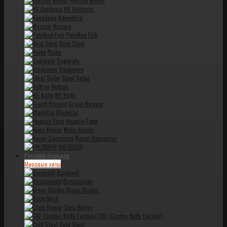
Horizon knives
HX Outdoors
Kanedelia
Maxace
Petrified Fish
Real Steel
Ruike
Sagavata
Stedemon
Steel Spike
Voltron
WE Knife
Grand Harvest
BladeCut
Huanjia Fang
Nimo Knives
Kasun Damascus
HWZBBEN
Реплики брендов
Мировые хиты
Bastinelli
Benchmade
Brous Blades
Buck
Chris Reeve
CKF (Custon Knife Factory)
Cold Steel