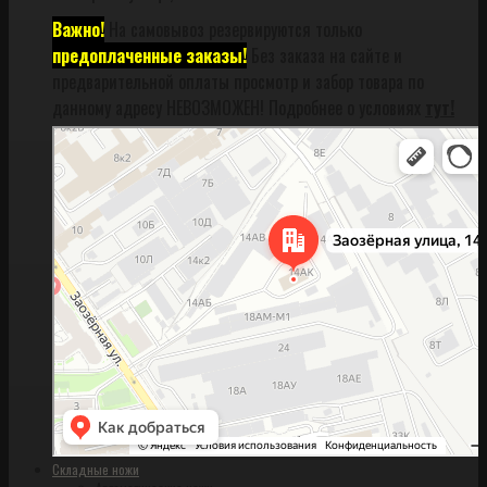
Важно!
На самовывоз резервируются только
предоплаченные заказы!
Без заказа на сайте и
предварительной оплаты просмотр и забор товара по
данному адресу НЕВОЗМОЖЕН! Подробнее о условиях
тут!
Санкт‑Петербург
Заозёрная улица, 14АК на карте Санкт‑Петербурга, ближайшее метро
Фрунзенская (закрыта) — Яндекс Карты
Складные ножи