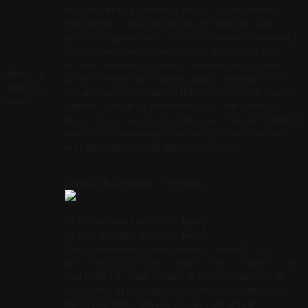
поверхности металла крупными абразивами в специальных
ёмкостях-центрифугах. Детали ножа помещаются в такую
центрифугу, где вращаются вместе с абразивным материалом до
придания поверхности нужной текстуры. В результате такой
обработки поверхность становится шероховатой и матовой.
Финишная
Данный тип обработки очень популярен в ножеделии, так как
обработка
клинки с Stonewash обработкой являются более устойчивыми к
клинка
коррозии, на них не так сильно налипают вязкие и клейкие
материалы во время реза. Разновидностью Stonewash обработки
является Blackwash покрытие, которое делается точно так же,
но из предварительно оксидированных деталей.
Stonewash (Стоунвош - галтовка)
Out the front double auto (Аут зе фронт)
Out the front double auto (Аут зе фронт)
Запорный механизм двойного действия, применяется на
автоматических ножах с фронтальным выбросом клинка. Out-the-
Front Double Auto самый популярный ножевой замок, который
используется на выкидных ножах фронтального типа сегодня.
Out-the-Front Double Auto оборудованы такие модели