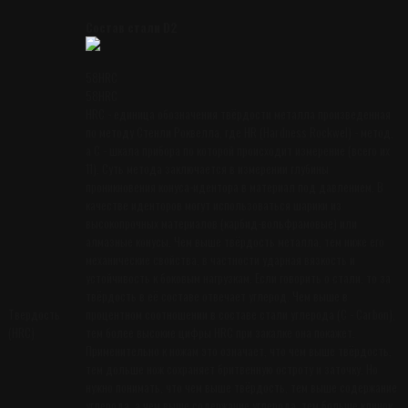
Состав стали D2
58HRC
58HRC
HRC - единица обозначения твёрдости металла произведенная
по методу Стенли Роквелла, где HR (Hardness Rockwel) - метод,
а C - шкала прибора по которой происходит измерение (всего их
11). Суть метода заключается в измерении глубины
проникновения конуса-идентора в материал под давлением. В
качестве иденторов могут использоваться шарики из
высокопрочных материалов (карбид-вольфрамовые) или
алмазные конусы. Чем выше твёрдость металла, тем ниже его
механические свойства, в частности ударная вязкость и
устойчивость к боковым нагрузкам. Если говорить о стали, то за
твёрдость в её составе отвечает углерод. Чем выше в
Твердость
процентном соотношении в составе стали углерода (С - Carbon),
(HRC)
тем более высокие цифры HRC при закалке она покажет.
Применительно к ножам это означает, что чем выше твёрдость,
тем дольше нож сохраняет бритвенную остроту и заточку. Но
нужно понимать, что чем выше твёрдость, тем выше содержание
углерода, а чем выше содержание углерода, тем больше клинок