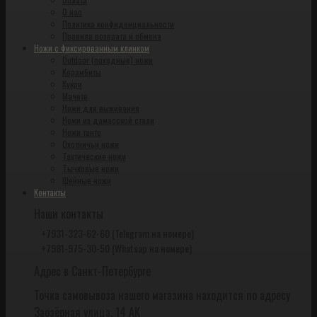
О нас
Политика конфиденциальности
Правила возврата и обмена
Ножи с фиксированным клинком
Outdoor (походные) ножи
Керамбиты
Кукри
Мачете
Ножи для выживания
Ножи из дамасской стали
Ножи танто
Охотничьи ножи
Тактические ножи
Тычковые ножи
Шейные ножи
Контакты
Наши контакты
+7931-323-62-60 (Telegram на номере)
+7981-975-30-50 (Whatsap на номере)
Адрес в Санкт-Петербурге
Точка самовывоза нашего магазина находится по адресу
Заозёрная улица, 14 АК