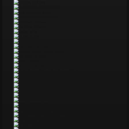
DPX Gear
Dwaine Carillo
Esee knives
Extrema Ratio
Fallkniven
Fox knives
Gerber
KA-BAR
Kershaw
Kiku Knives
Kingdom Armory
Lion Steel
Medford
Microtech
Miller Brothers Blade
Ontario knives
Pohl Force
ProTech
Reate knives
Rick Hinderer Knives
Rockstead
Spyderco
Strider Knives
TAD Dauntless Knives
Todd Begg
TOPS