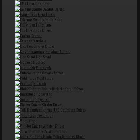
DPX Gear
Dwaine Carillo
Esee knives
Extrema Ratio
Fallkniven
Fox knives
Gerber
Kershaw
Kiku Knives
Kingdom Armory
Lion Steel
Medford
Microtech
Ontario knives
Pohl Force
ProTech
Rick Hinderer Knives
Rockstead
Spyderco
Strider Knives
TAD Dauntless Knives
Todd Begg
Viper
Winkler Knives
Zero Tolerance
Miller Brothers Blade