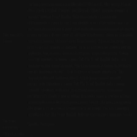
автоматических ножей как Microtech Ultratech, Microtech Scarab,
Microtech Combat Troodon, Benchmade Infidel. Выброс клинка в
ноже с замком Front Double Auto происходит благодаря
встроенной в рукоять системе пружин и металлических шасси,
которая приводится в действие ползунком выведенным на торец
Тип ножевого
рукояти (как у фронталок от Энтони Марфионе), либо на верхнюю
замка
ее часть (как на автоматах от Benchmade). Данная система
отвечает не только за выброс, но и за втягивание клинка внутрь
рукояти, при помощи того же ползунка - переключателя. Самая
частая причина поломки замка Out-the-Front Double Auto - это
механический износ пружин, так называемая усталость металла,
когда пружины теряют свою первоначальную упругость. Еще
одной причиной поломки может стать разрушение пружин
коррозией. Пружина в замке Out-the-Front Double Auto самый
тонкий элемент, и иногда, при попадании внутрь большого
количества влаги и при условии хранения ножа в теплом и плохо
проветриваемом месте пружина может быть съедена ржавчиной.
Но даже в этом случае отчаиваться не стоит, так как заменить
пружину в Out-the-Front Double Auto не составляет особого труда.
Система
Кнопка ползунок
открытия
Общая длина
24