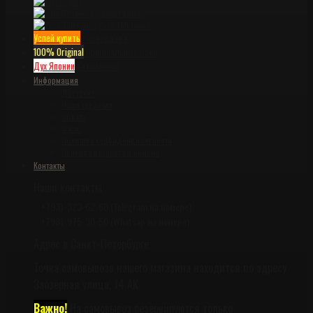
Viper
Winkler Knives
Zero Tolerance
Успей купить
Распродажа
100% Original
Оригинальные ножи
Дух Японии
Катанаками
Информация
Доставка
Наши гарантии
Оплата
О нас
Политика конфиденциальности
Правила возврата и обмена
Контакты
Наши контакты
+7931-323-62-60 (Telegram на номере)
+7981-975-30-50 (Whatsap на номере)
Адрес в Санкт-Петербурге
Точка самовывоза нашего магазина находится по адресу
Заозёрная улица, 14 АК
Важно!
На самовывоз резервируются только