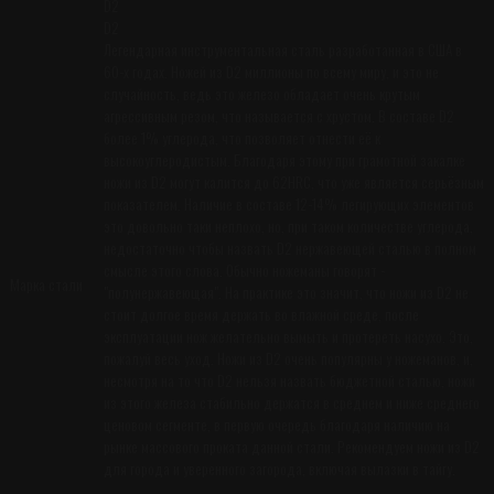
D2
D2
Легендарная инструментальная сталь разработанная в США в
60-х годах. Ножей из D2 миллионы по всему миру, и это не
случайность, ведь это железо обладает очень крутым
агрессивным резом, что называется с хрустом. В составе D2
более 1% углерода, что позволяет отнести её к
высокоуглеродистым. Благодаря этому при грамотной закалке
ножи из D2 могут калится до 62HRC, что уже является серьёзным
показателем. Наличие в составе 12-14% легирующих элементов
это довольно таки неплохо, но, при таком количестве углерода,
недостаточно чтобы назвать D2 нержавеющей сталью в полном
смысле этого слова. Обычно ножеманы говорят -
Марка стали
"полунержавеющая". На практике это значит, что ножи из D2 не
стоит долгое время держать во влажной среде, после
эксплуатации нож желательно вымыть и протереть насухо. Это,
пожалуй весь уход. Ножи из D2 очень популярны у ножеманов, и,
несмотря на то что D2 нельзя назвать бюджетной сталью, ножи
из этого железа стабильно держатся в среднем и ниже среднего
ценовом сегменте, в первую очередь благодаря наличию на
рынке массового проката данной стали. Рекомендуем ножи из D2
для города и уверенного загорода, включая вылазки в тайгу.