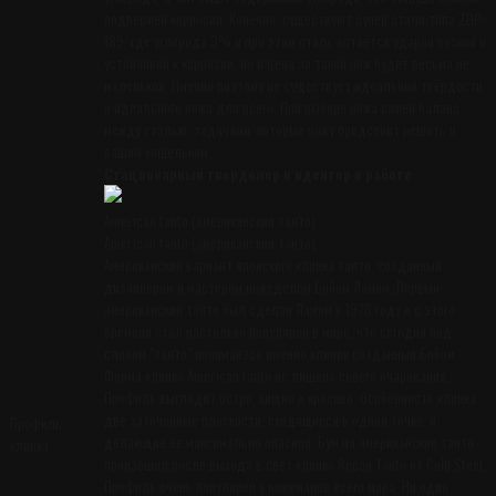
подвержен коррозии. Конечно, существуют супер стали типа ZDP-
189, где углерода 3% и при этом сталь остаётся ударно вязкой и
устойчивой к коррозии, но и цена за такой нож будет весьма не
маленькой. Именно поэтому не существует идеальной твёрдости
и идеального ножа для всего. При выборе ножа важен баланс
между сталью, задачами, которые ножу предстоит решать и
вашим кошельком.
Стационарный твердомер и идентор в работе
American tanto (американский танто)
American tanto (американский танто)
Американский вариант японского клинка танто, созданный
дизайнером и мастером ножеделом Бобом Ламом. Первый
американский танто был сделан Ламом в 1978 году и с этого
времени стал настолько популярен в мире, что сегодня под
словом "танто" понимается именно клинок созданный Бобом.
Форма клинка American tanto не лишена своего очарования.
Профиль выглядит остро, хищно и красиво. Особенность клинка -
две заточенные плоскости, сходящиеся в одной точке, и
Профиль
делающие её максимально опасной. Бум на американские танто
клинка
произошел после выхода в свет клинка Recon Tanto от Cold Steel.
Профиль очень популярен у ножеманов всего мира. Ни один