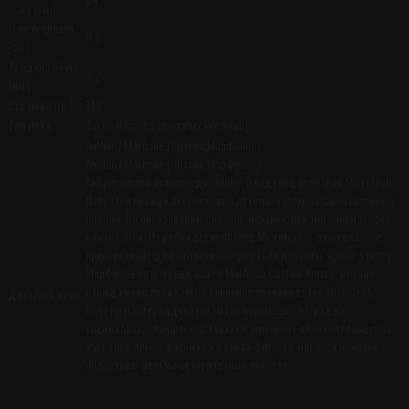
ножа (см.)
Длина клинка
9.5
(см.)
Толщина обуха
3.2
(мм.)
Вес ножа (гр.)
148
Тип ножа
Tactical knives (тактические ножи)
Anthony Marfione (Энтони Марфионе)
Anthony Marfione (Энтони Марфионе)
Американский ножевой дизайнер. Владелец компании Microtech.
Известен прежде всего своими автоматическими фронтальными
ножами. По образованию слесарь-механик, ножами занимается с
начала 90-х. Изделия его компании Microtech – это желанное
приобретение для коллекционеров всей планеты. Кроме этого у
Марфионе есть бренд ножей Marfione Custom Knives, именно
отсюда ножи попадают в серийное производство Microtech.
Дизайнер ножа
Работы мастера удостаиваются наивысших наград на
специализированных выставках и украшают обложки глянцевых
журналов. Очень весомая и важная фигура в мировой ножевой
индустрии. Весьма авторитетный человек.