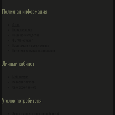
Полезная информация
О нас
Наши гарантии
Наши преимущества
ФЗ "Об оружии"
Наши акции и предложения
Политика конфиденциальности
Личный кабинет
Мой аккаунт
История заказов
Список желаемого
Уголок потребителя
Закон о защите прав потребителей