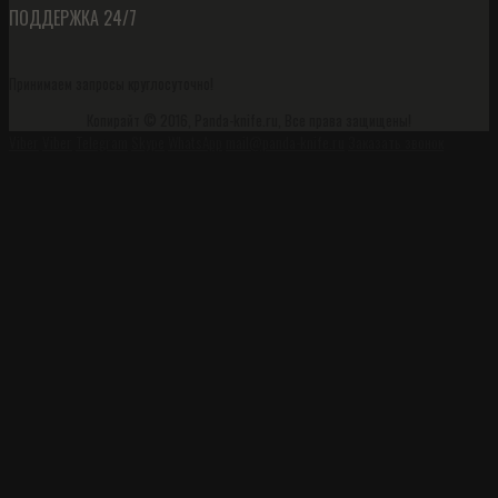
ПОДДЕРЖКА 24/7
Принимаем запросы круглосуточно!
Копирайт © 2016, Panda-knife.ru, Все права защищены!
Viber
Viber
Telegram
Skype
WhatsApp
mail@panda-knife.ru
Заказать звонок