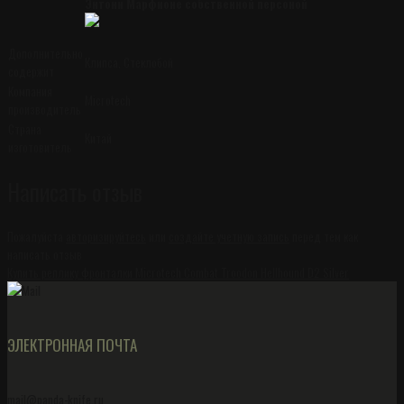
Энтони Марфионе собственной персоной
Дополнительно
Клипса, Стеклобой
содержит
Компания
Microtech
производитель
Страна
Китай
изготовитель
Написать отзыв
Пожалуйста
авторизируйтесь
или
создайте учетную запись
перед тем как
написать отзыв
Купить реплику фронталки Microtech Combat Troodon Hellhound D2 Silver
ЭЛЕКТРОННАЯ ПОЧТА
mail@panda-knife.ru