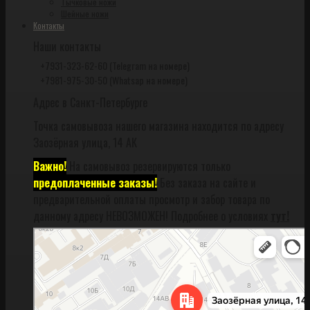
Тычковые ножи
Шейные ножи
Контакты
Наши контакты
+7931-323-62-60 (Telegram на номере)
+7981-975-30-50 (Whatsap на номере)
Адрес в Санкт-Петербурге
Точка самовывоза нашего магазина находится по адресу
Заозёрная улица, 14 АК
Важно!
На самовывоз резервируются только
предоплаченные заказы!
Без заказа на сайте и
предварительной оплаты просмотр и забор товара по
данному адресу НЕВОЗМОЖЕН! Подробнее о условиях
тут!
Санкт‑Петербург
Заозёрная улица, 14АК на карте Санкт‑Петербурга, ближайшее метро
Фрунзенская (закрыта) — Яндекс Карты