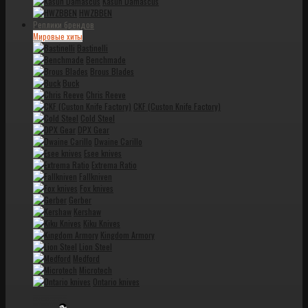
Kasun Damascus
HWZBBEN
Реплики брендов
Мировые хиты
Bastinelli
Benchmade
Brous Blades
Buck
Chris Reeve
CKF (Custon Knife Factory)
Cold Steel
DPX Gear
Dwaine Carillo
Esee knives
Extrema Ratio
Fallkniven
Fox knives
Gerber
Kershaw
Kiku Knives
Kingdom Armory
Lion Steel
Medford
Microtech
Ontario knives