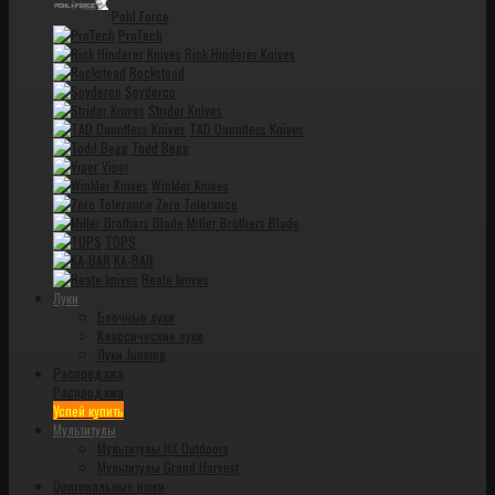
Pohl Force
ProTech
Rick Hinderer Knives
Rockstead
Spyderco
Strider Knives
TAD Dauntless Knives
Todd Begg
Viper
Winkler Knives
Zero Tolerance
Miller Brothers Blade
TOPS
KA-BAR
Reate knives
Луки
Блочные луки
Классические луки
Луки Junxing
Распродажа
Распродажа
Успей купить
Мультитулы
Мультитулы HX Outdoors
Мультитулы Grand Harvest
Оригинальные ножи