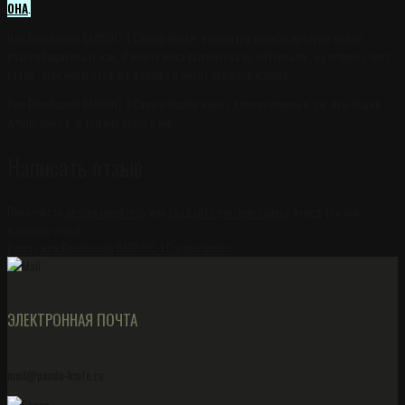
ОНА
.
Нож Benchamde BM15017-1 Canyon Hunter относится к ножам которые можно
классифицировать как . Рукоять ножа выполнена из материала , на клинке стоит
сталь . Нож обработан на финише и имеет профиль клинка .
Нож Benchamde BM15017-1 Canyon Hunter имеет длинну клинка в см. при общей
длине ножа в и тощине обуха в мм.
Написать отзыв
Пожалуйста
авторизируйтесь
или
создайте учетную запись
перед тем как
написать отзыв
Купить нож Benchamde BM15017-1 Canyon Hunter
ЭЛЕКТРОННАЯ ПОЧТА
mail@panda-knife.ru