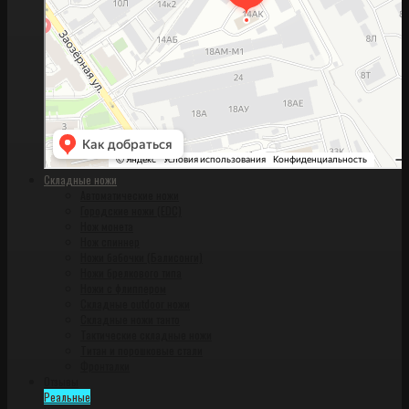
Складные ножи
Автоматические ножи
Городские ножи (EDC)
Нож монета
Нож спиннер
Ножи бабочки (Балисонги)
Ножи брелкового типа
Ножи с флиппером
Складные outdoor ножи
Складные ножи танто
Тактические складные ножи
Титан и порошковые стали
Фронталки
Отзывы
Реальные