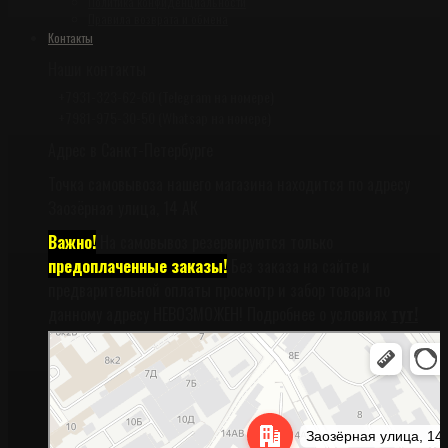
Политика конфиденциальности
Правила возврата и обмена
Контакты
Наши контакты
+7931-323-62-60 (Telegram на номере)
+7981-975-30-50 (Whatsap на номере)
Адрес в Санкт-Петербурге
Точка самовывоза нашего магазина находится по адресу
Заозёрная улица, 14 АК
Важно!
На самовывоз резервируются только
предоплаченные заказы!
Без заказа на сайте и
предварительной оплаты просмотр и забор товара по
данному адресу НЕВОЗМОЖЕН! Подробнее о условиях
тут!
Санкт‑Петербург
Заозёрная улица, 14АК на карте Санкт‑Петербурга, ближайшее метро
Фрунзенская (закрыта) — Яндекс Карты