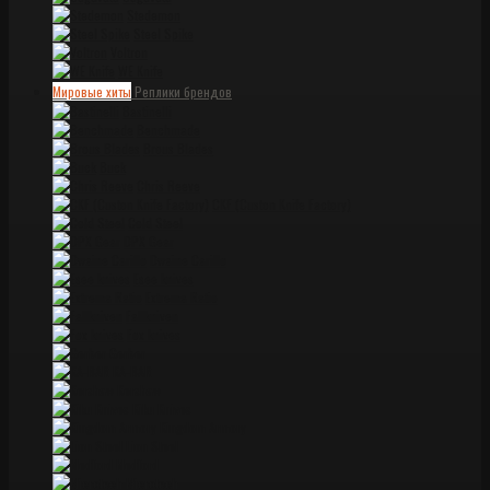
Stedemon
Steel Spike
Voltron
WE Knife
Мировые хиты
Реплики брендов
Bastinelli
Benchmade
Brous Blades
Buck
Chris Reeve
CKF (Custon Knife Factory)
Cold Steel
DPX Gear
Dwaine Carillo
Esee knives
Extrema Ratio
Fallkniven
Fox knives
Gerber
KA-BAR
Kershaw
Kiku Knives
Kingdom Armory
Lion Steel
Medford
Microtech