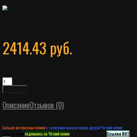
Нож Benchamde BM15017-1 Canyon Hunter
0 отзывов
|
Написать отзыв
Производитель:
Benchmade
Артикул:
BM15017-1
Наличие:
Под заказ
2414.43 руб.
Нашли дешевле?
Количество
Уведомить
Хочу, но позже
Сравнить
Описание
Отзывов (0)
Больше интересных ножей
в телеграмм канале наших друзей Четкий ножик
.
Любишь ножи
подпишись на Чёткий ножик
, там будет интересно.
Ссылка ВОТ