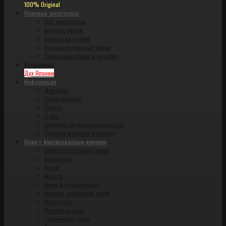
100% Original
Ножевые аксессуары
EDC аксессуары
Апгрейд ножей
Бусины на темляк
Водные точильные камни
Точильные станки и точилки
Катанаками
Дух Японии
Информация
Доставка
Наши гарантии
Оплата
О нас
Политика конфиденциальности
Правила возврата и обмена
Ножи с фиксированным клинком
Outdoor (походные) ножи
Керамбиты
Кукри
Мачете
Ножи для выживания
Ножи из дамасской стали
Ножи танто
Охотничьи ножи
Тактические ножи