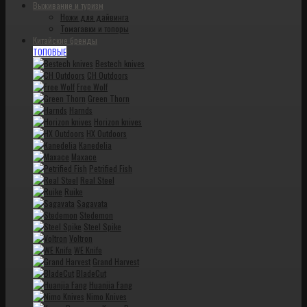
Выживание и туризм
Ножи для дайвинга
Томагавки и топоры
Китайские бренды
ТОПОВЫЕ
Bestech knives
CH Outdoors
Free Wolf
Green Thorn
Harnds
Horizon knives
HX Outdoors
Kanedelia
Maxace
Petrified Fish
Real Steel
Ruike
Sagavata
Stedemon
Steel Spike
Voltron
WE Knife
Grand Harvest
BladeCut
Huanjia Fang
Nimo Knives