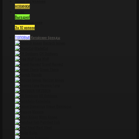
Новые поступления
НОВИНКИ
Акции
Выгодно!
Бесплатные ножи
За 10 копеек
ТОПОВЫЕ
Китайские бренды
Bestech knives
BladeCut
CH Outdoors
Free Wolf
Grand Harvest
Green Thorn
Harnds
Horizon knives
Huanjia Fang
HWZBBEN
HX Outdoors
Kanedelia
Kasun Damascus
Maxace
Nimo Knives
Petrified Fish
Real Steel
Ruike
Sagavata