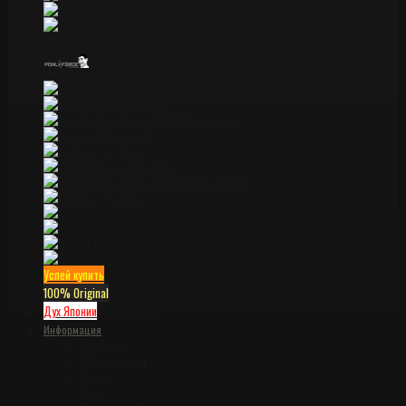
Miller Brothers Blade
Ontario knives
Pohl Force
ProTech
Reate knives
Rick Hinderer Knives
Rockstead
Spyderco
Strider Knives
TAD Dauntless Knives
Todd Begg
TOPS
Viper
Winkler Knives
Zero Tolerance
Успей купить
Распродажа
100% Original
Оригинальные ножи
Дух Японии
Катанаками
Информация
Доставка
Наши гарантии
Оплата
О нас