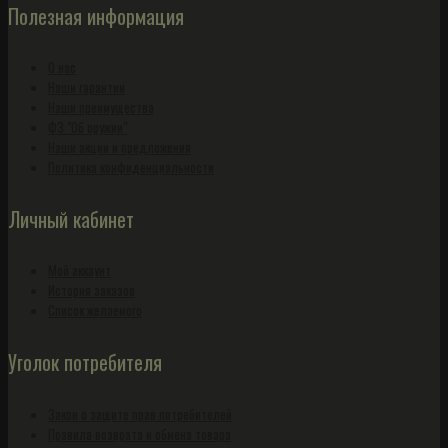
Полезная информация
О нас
Наши гарантии
Наши преимущества
ФЗ "Об оружии"
Наши акции и предложения
Политика конфиденциальности
Личный кабинет
Мой аккаунт
История заказов
Список желаемого
Уголок потребителя
Закон о защите прав потребителей
Правила возврата и обмена товара